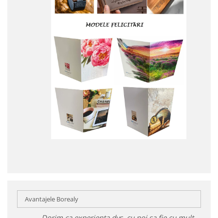
Avantajele Borealy
Dorim ca experiența dvs. cu noi sa fie cu mult