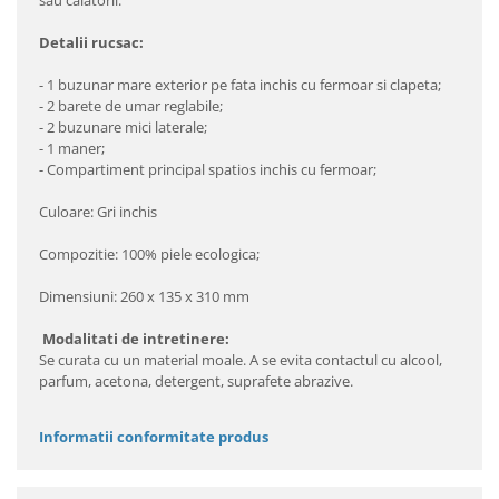
sau calatorii.
Detalii rucsac:
- 1 buzunar mare exterior pe fata inchis cu fermoar si clapeta;
- 2 barete de umar reglabile;
- 2 buzunare mici laterale;
- 1 maner;
- Compartiment principal spatios inchis cu fermoar;
Culoare: Gri inchis
Compozitie: 100% piele ecologica;
Dimensiuni: 260 x 135 x 310 mm
Modalitati de intretinere:
Se curata cu un material moale. A se evita contactul cu alcool,
parfum, acetona, detergent, suprafete abrazive.
Informatii conformitate produs