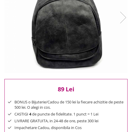
Reduceri
Cele mai noi
Cele mai vandute
Cele mai votate
Cu video
Pret
0 Lei - 100 Lei
100 Lei - 200 Lei
200 Lei - 300 Lei
300 Lei - 500 Lei
500 Lei - 1000 Lei
89 Lei
1000 Lei +
BONUS o Bijuterie/Cadou de 150 lei la fiecare achizitie de peste
500 lei. O alegi in cos.
CASTIGI
4
de puncte de fidelitate. 1 punct = 1 Lei
LIVRARE GRATUITA, in 24-48 de ore, peste 300 lei
Impachetare Cadou, disponibila in Cos