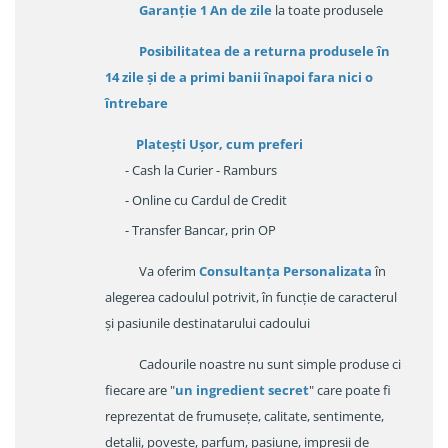
Garanție
1 An de zile
la toate produsele
Posibilitatea de a returna produsele în
14 zile
și de a primi
banii înapoi fara nici o
întrebare
Platești Ușor
, cum preferi
- Cash la Curier - Ramburs
- Online cu Cardul de Credit
- Transfer Bancar, prin OP
Va oferim
Consultanța Personalizata
în
alegerea cadoulul potrivit, în funcție de caracterul
și pasiunile destinatarului cadoului
Cadourile noastre nu sunt simple produse ci
fiecare are "
un ingredient secret
" care poate fi
reprezentat de frumusețe, calitate, sentimente,
detalii, poveste, parfum, pasiune, impresii de