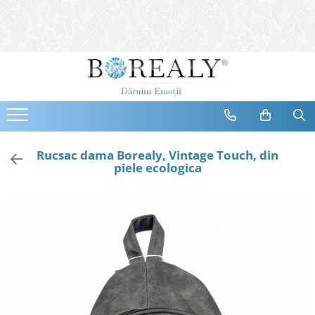
Bijuterii
Tipuri
Inele
Cercei
Bratari
Coliere
Rucsac dama Borealy, Vintage Touch, din
piele ecologica
Seturi
Brose
Tiare
Destinatari
Bijuterii Femei
Bijuterii Copii
Bijuterii Mirese
Selectii