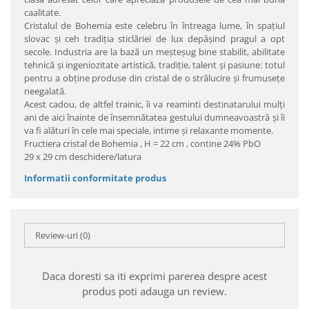
caalitate.
Cristalul de Bohemia este celebru în întreaga lume, în spaţiul
slovac şi ceh tradiţia sticlăriei de lux depăşind pragul a opt
secole. Industria are la bază un meşteşug bine stabilit, abilitate
tehnică şi ingeniozitate artistică, tradiţie, talent şi pasiune: totul
pentru a obţine produse din cristal de o strălucire şi frumuseţe
neegalată.
Acest cadou, de altfel trainic, îi va reaminti destinatarului mulţi
ani de aici înainte de însemnătatea gestului dumneavoastră şi îi
va fi alături în cele mai speciale, intime şi relaxante momente.
Fructiera cristal de Bohemia , H = 22 cm , contine 24% PbO
29 x 29 cm deschidere/latura
Informatii conformitate produs
Review-uri
(0)
Daca doresti sa iti exprimi parerea despre acest
produs poti adauga un review.