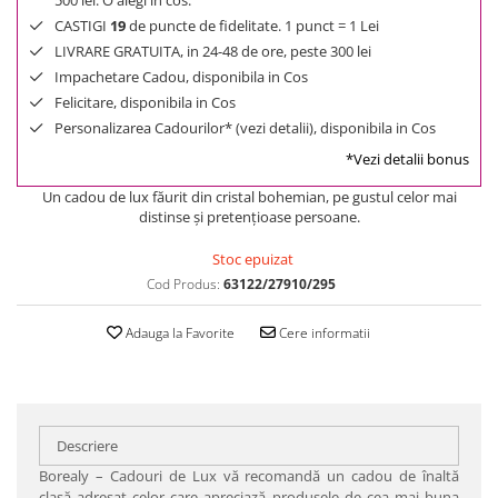
500 lei. O alegi in cos.
CASTIGI
19
de puncte de fidelitate. 1 punct = 1 Lei
LIVRARE GRATUITA, in 24-48 de ore, peste 300 lei
Impachetare Cadou, disponibila in Cos
Felicitare, disponibila in Cos
Personalizarea Cadourilor* (vezi detalii), disponibila in Cos
*Vezi detalii bonus
Un cadou de lux făurit din cristal bohemian, pe gustul celor mai
distinse şi pretenţioase persoane.
Stoc epuizat
Cod Produs:
63122/27910/295
Adauga la Favorite
Cere informatii
Descriere
Borealy – Cadouri de Lux vă recomandă un cadou de înaltă
clasă adresat celor care apreciază produsele de cea mai buna