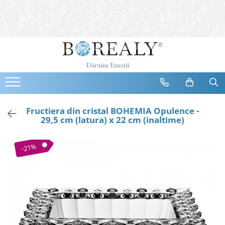
Bijuterii
Tipuri
Inele
Cercei
Bratari
Coliere
Fructiera din cristal BOHEMIA Opulence -
29,5 cm (latura) x 22 cm (inaltime)
Seturi
Brose
-21%
Tiare
Destinatari
Bijuterii Femei
Bijuterii Copii
Bijuterii Mirese
Selectii