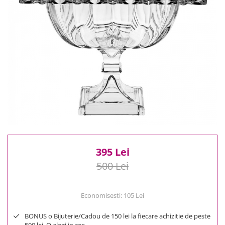
Reduceri
Cele mai noi
Cele mai vandute
Cele mai votate
Cu video
Pret
0 Lei - 100 Lei
100 Lei - 200 Lei
200 Lei - 300 Lei
300 Lei - 500 Lei
500 Lei - 1000 Lei
395 Lei
1000 Lei +
500 Lei
Economisesti:
105
Lei
BONUS o Bijuterie/Cadou de 150 lei la fiecare achizitie de peste