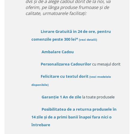
dvs și de a alege cadoul dorit de la noi, va
oferim, pe lânga produse frumoase și de
calitate, urmatoarele facilitați:
Livrare Gratuită in 24 de ore, pentru
comenzile peste 300 lei*
(vezi detalii)
Ambalare Cadou
Personalizarea Cadourilor
cu mesajul dorit
Felicitare cu textul dorit
(
vezi modelele
disponibile
)
Garanție
1 An de zile
la toate produsele
Posibilitatea de a returna produsele în
14 zile
și de a primi
banii înapoi fara nici o
întrebare