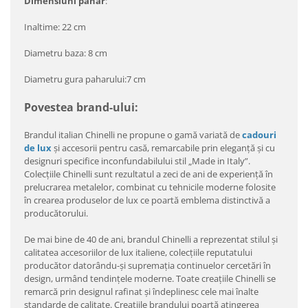
Dimensiuni pahar
:
Inaltime: 22 cm
Diametru baza: 8 cm
Diametru gura paharului:7 cm
Povestea brand-ului:
Brandul italian Chinelli ne propune o gamă variată de
cadouri
de lux
şi accesorii pentru casă, remarcabile prin eleganţă şi cu
designuri specifice inconfundabilului stil „Made in Italy”.
Colecţiile Chinelli sunt rezultatul a zeci de ani de experienţă în
prelucrarea metalelor, combinat cu tehnicile moderne folosite
în crearea produselor de lux ce poartă emblema distinctivă a
producătorului.
De mai bine de 40 de ani, brandul Chinelli a reprezentat stilul şi
calitatea accesoriilor de lux italiene, colecţiile reputatului
producător datorându-şi supremaţia continuelor cercetări în
design, urmând tendinţele moderne. Toate creaţiile Chinelli se
remarcă prin designul rafinat şi îndeplinesc cele mai înalte
standarde de calitate. Creaţiile brandului poartă atingerea