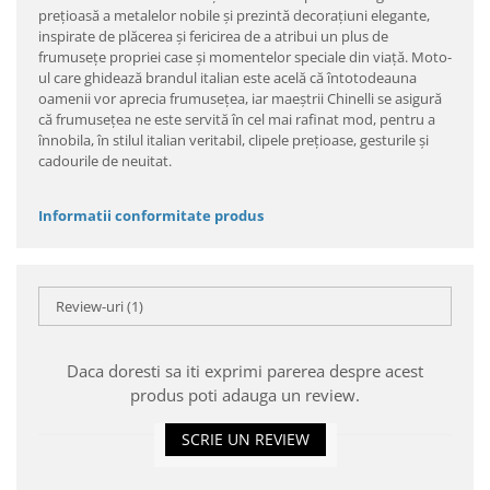
preţioasă a metalelor nobile şi prezintă decoraţiuni elegante,
inspirate de plăcerea şi fericirea de a atribui un plus de
frumuseţe propriei case şi momentelor speciale din viaţă. Moto-
ul care ghidează brandul italian este acelă că întotodeauna
oamenii vor aprecia frumuseţea, iar maeştrii Chinelli se asigură
că frumuseţea ne este servită în cel mai rafinat mod, pentru a
înnobila, în stilul italian veritabil, clipele preţioase, gesturile şi
cadourile de neuitat.
Informatii conformitate produs
Review-uri
(1)
Daca doresti sa iti exprimi parerea despre acest
produs poti adauga un review.
SCRIE UN REVIEW