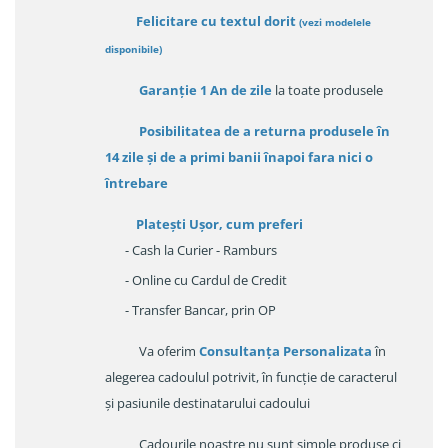
Felicitare cu textul dorit
(
vezi modelele
disponibile
)
Garanție
1 An de zile
la toate produsele
Posibilitatea de a returna produsele în
14 zile
și de a primi
banii înapoi fara nici o
întrebare
Platești Ușor
, cum preferi
- Cash la Curier - Ramburs
- Online cu Cardul de Credit
- Transfer Bancar, prin OP
Va oferim
Consultanța Personalizata
în
alegerea cadoulul potrivit, în funcție de caracterul
și pasiunile destinatarului cadoului
Cadourile noastre nu sunt simple produse ci