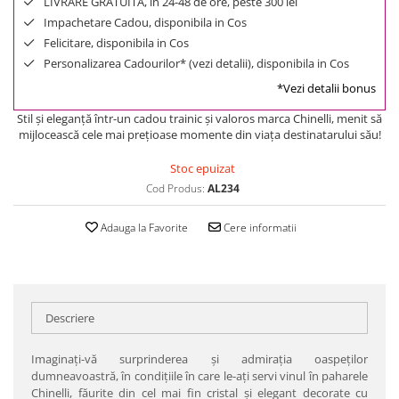
LIVRARE GRATUITA, in 24-48 de ore, peste 300 lei
Impachetare Cadou, disponibila in Cos
Felicitare, disponibila in Cos
Personalizarea Cadourilor* (vezi detalii), disponibila in Cos
*Vezi detalii bonus
Stil şi eleganţă într-un cadou trainic şi valoros marca Chinelli, menit să
mijlocească cele mai preţioase momente din viaţa destinatarului său!
Stoc epuizat
Cod Produs:
AL234
Adauga la Favorite
Cere informatii
Descriere
Imaginaţi-vă surprinderea şi admiraţia oaspeţilor
dumneavoastră, în condiţiile în care le-aţi servi vinul în paharele
Chinelli, făurite din cel mai fin cristal şi elegant decorate cu