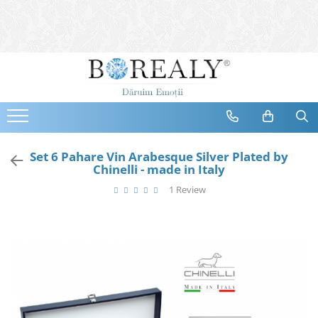
Bijuterii
Tipuri
Inele
Cercei
Bratari
Coliere
Set 6 Pahare Vin Arabesque Silver Plated by
Chinelli - made in Italy
Seturi
1 Review
Brose
Tiare
Destinatari
Bijuterii Femei
Bijuterii Copii
Bijuterii Mirese
Selectii