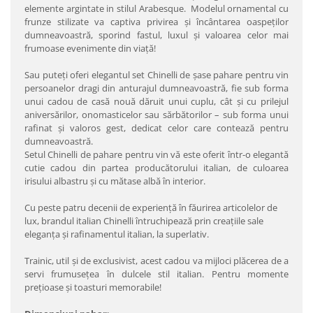
elemente argintate in stilul Arabesque. Modelul ornamental cu
frunze stilizate va captiva privirea şi încântarea oaspeţilor
dumneavoastră, sporind fastul, luxul şi valoarea celor mai
frumoase evenimente din viaţă!
Sau puteţi oferi elegantul set Chinelli de şase pahare pentru vin
persoanelor dragi din anturajul dumneavoastră, fie sub forma
unui cadou de casă nouă dăruit unui cuplu, cât şi cu prilejul
aniversărilor, onomasticelor sau sărbătorilor – sub forma unui
rafinat şi valoros gest, dedicat celor care contează pentru
dumneavoastră.
Setul Chinelli de pahare pentru vin vă este oferit într-o elegantă
cutie cadou din partea producătorului italian, de culoarea
irisului albastru şi cu mătase albă în interior.
Cu peste patru decenii de experienţă în făurirea articolelor de
lux, brandul italian Chinelli întruchipează prin creaţiile sale
eleganţa şi rafinamentul italian, la superlativ.
Trainic, util şi de exclusivist, acest cadou va mijloci plăcerea de a
servi frumuseţea în dulcele stil italian. Pentru momente
preţioase şi toasturi memorabile!