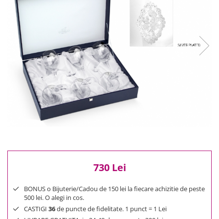
Reduceri
Cele mai noi
Cele mai vandute
Cele mai votate
Cu video
Pret
0 Lei - 100 Lei
100 Lei - 200 Lei
200 Lei - 300 Lei
300 Lei - 500 Lei
500 Lei - 1000 Lei
1000 Lei +
730 Lei
BONUS o Bijuterie/Cadou de 150 lei la fiecare achizitie de peste
500 lei. O alegi in cos.
CASTIGI
36
de puncte de fidelitate. 1 punct = 1 Lei