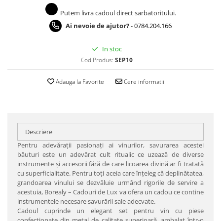
Putem livra cadoul direct sarbatoritului.
Ai nevoie de ajutor?
-
0784.204.166
In stoc
Cod Produs:
SEP10
Adauga la Favorite
Cere informatii
Descriere
Pentru adevăraţii pasionaţi ai vinurilor, savurarea acestei
băuturi este un adevărat cult ritualic ce uzează de diverse
instrumente şi accesorii fără de care licoarea divină ar fi tratată
cu superficialitate. Pentru toţi aceia care înţeleg că deplinătatea,
grandoarea vinului se dezvăluie urmând rigorile de servire a
acestuia, Borealy – Cadouri de Lux va ofera un cadou ce contine
instrumentele necesare savurării sale adecvate.
Cadoul cuprinde un elegant set pentru vin cu piese
confecţionate din metal de calitate superioară, ambalat într-o