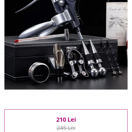
Reduceri
Cele mai noi
Cele mai vandute
Cele mai votate
Cu video
Pret
0 Lei - 100 Lei
100 Lei - 200 Lei
200 Lei - 300 Lei
300 Lei - 500 Lei
500 Lei - 1000 Lei
1000 Lei +
210 Lei
245 Lei