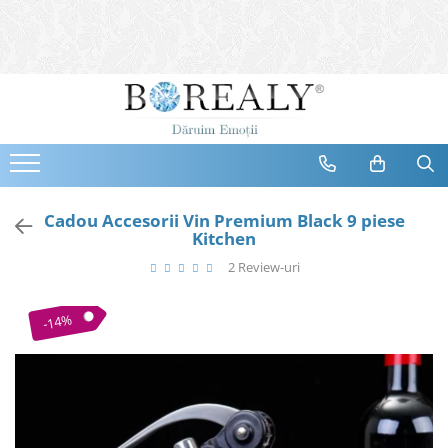
Bijuterii
Tipuri
Inele
Cercei
Bratari
Coliere
Cadou Accesorii Vin Premium Black 9 piese
Kitchen
Seturi
2 Review-uri
Brose
Tiare
-14%
Destinatari
Bijuterii Femei
Bijuterii Copii
Bijuterii Mirese
Selectii