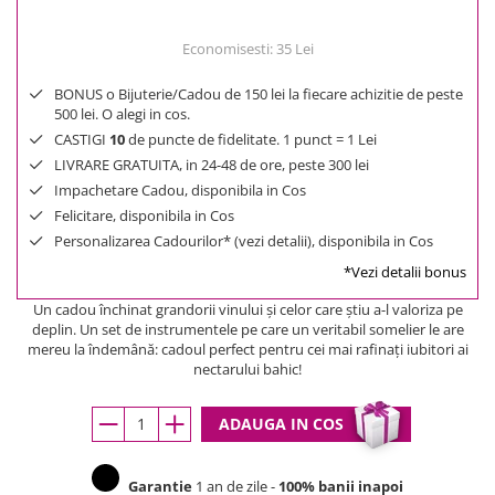
Economisesti:
35
Lei
BONUS o Bijuterie/Cadou de 150 lei la fiecare achizitie de peste
500 lei. O alegi in cos.
CASTIGI
10
de puncte de fidelitate. 1 punct = 1 Lei
LIVRARE GRATUITA, in 24-48 de ore, peste 300 lei
Impachetare Cadou, disponibila in Cos
Felicitare, disponibila in Cos
Personalizarea Cadourilor* (vezi detalii), disponibila in Cos
*Vezi detalii bonus
Un cadou închinat grandorii vinului şi celor care ştiu a-l valoriza pe
deplin. Un set de instrumentele pe care un veritabil somelier le are
mereu la îndemână: cadoul perfect pentru cei mai rafinaţi iubitori ai
nectarului bahic!
ADAUGA IN COS
Garantie
1 an de zile -
100% banii inapoi