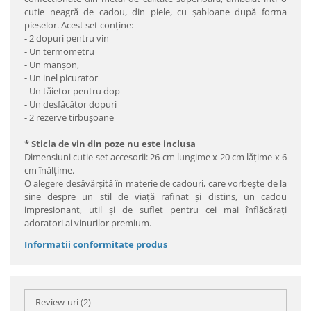
cutie neagră de cadou, din piele, cu şabloane după forma
pieselor. Acest set conţine:
- 2 dopuri pentru vin
- Un termometru
- Un manșon,
- Un inel picurator
- Un tăietor pentru dop
- Un desfăcător dopuri
- 2 rezerve tirbuşoane
* Sticla de vin din poze nu este inclusa
Dimensiuni cutie set accesorii: 26 cm lungime x 20 cm lăţime x 6
cm înălţime.
O alegere desăvârşită în materie de cadouri, care vorbeşte de la
sine despre un stil de viaţă rafinat şi distins, un cadou
impresionant, util şi de suflet pentru cei mai înflăcăraţi
adoratori ai vinurilor premium.
Informatii conformitate produs
Review-uri
(2)