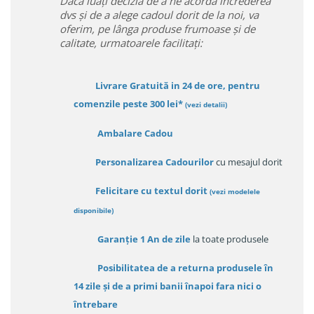
Daca luați decizia de a ne acorda încrederea
dvs și de a alege cadoul dorit de la noi, va
oferim, pe lânga produse frumoase și de
calitate, urmatoarele facilitați:
Livrare Gratuită in 24 de ore, pentru
comenzile peste 300 lei*
(vezi detalii)
Ambalare Cadou
Personalizarea Cadourilor
cu mesajul dorit
Felicitare cu textul dorit
(
vezi modelele
disponibile
)
Garanție
1 An de zile
la toate produsele
Posibilitatea de a returna produsele în
14 zile
și de a primi
banii înapoi fara nici o
întrebare