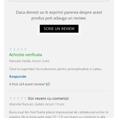
Daca doresti sa iti exprimi parerea despre acest
produs poti adauga un review.
SCRIE UN REVIEW
Achizitie verificata
Neculai Vasile,
Acum 3 ani
Totul la superlativ! Va multumesc pentru promptitudine si cadou.
Raspunde
A fost util acest review?
Voi reveni cu comenizi
Manole Razvan, Galati,
Acum 13 ani
Buna ziua! Am fost foarte placut impresionat de calitatea serviciilor d-
voastra. De la mine aveti nota 10 ! :) Si voi reveni cu comenizi si alta