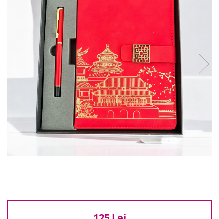
Reduceri
Cele mai noi
Cele mai vandute
Cele mai votate
Cu video
Pret
0 Lei - 100 Lei
100 Lei - 200 Lei
200 Lei - 300 Lei
300 Lei - 500 Lei
500 Lei - 1000 Lei
1000 Lei +
125 Lei