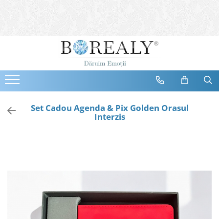
Bijuterii
Tipuri
Inele
Cercei
Bratari
Coliere
Set Cadou Agenda & Pix Golden Orasul
Interzis
Seturi
Brose
Tiare
Destinatari
Bijuterii Femei
Bijuterii Copii
Bijuterii Mirese
Selectii