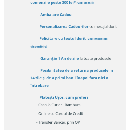
comenzile peste 300 lei*
(vezi detalii)
Ambalare Cadou
Personalizarea Cadourilor
cu mesajul dorit
Felicitare cu textul dorit
(
vezi modelele
disponibile
)
Garanție
1 An de zile
la toate produsele
Posibilitatea de a returna produsele în
14 zile
și de a primi
banii înapoi fara nici o
întrebare
Platești Ușor
, cum preferi
- Cash la Curier - Ramburs
- Online cu Cardul de Credit
- Transfer Bancar, prin OP