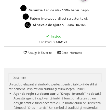
Garantie
1 an de zile -
100% banii inapoi
Putem livra cadoul direct sarbatoritului.
Ai nevoie de ajutor?
-
0784.204.166
In stoc
Cod Produs:
CRA176
Adauga la Favorite
Cere informatii
Descriere
Un cadou elegant și simbolic, perfect pentru iubitorii de stil și
rafinament, inspirat din cultura și frumusețea Chinei.
Agenda roșie cu desen auriu "Orașul Interzis" nedatată
Această agendă captivantă îmbină funcționalitatea cu un
design artistic, fiind decorată cu un motiv auriu ce ilustrează
faimosul "Oraș Interzis". Un simbol al tradiției și misterului,