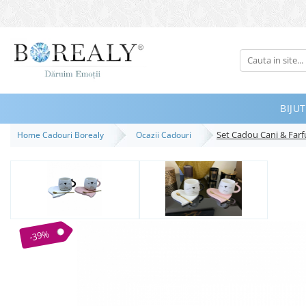
Bijuterii
Tipuri
Inele
BIJUT
Cercei
Set Cadou Cani & Farfu
Home Cadouri Borealy
Ocazii Cadouri
Bratari
Coliere
Seturi
Brose
Tiare
-39%
Destinatari
Bijuterii Femei
Bijuterii Copii