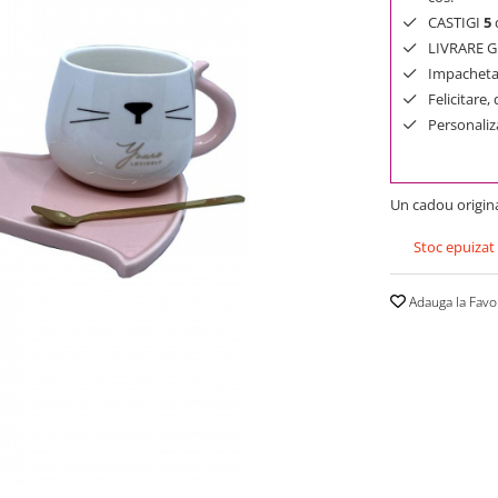
CASTIGI
5
d
LIVRARE GR
Impachetar
Felicitare,
Personaliza
Un cadou original
Stoc epuizat
Adauga la Favo