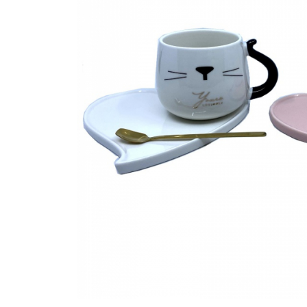
Bijuterii Mirese
Selectii
Reduceri
Cele mai noi
Cele mai vandute
Cele mai votate
Cu video
Pret
0 Lei - 100 Lei
100 Lei - 200 Lei
200 Lei - 300 Lei
300 Lei - 500 Lei
500 Lei - 1000 Lei
1000 Lei +