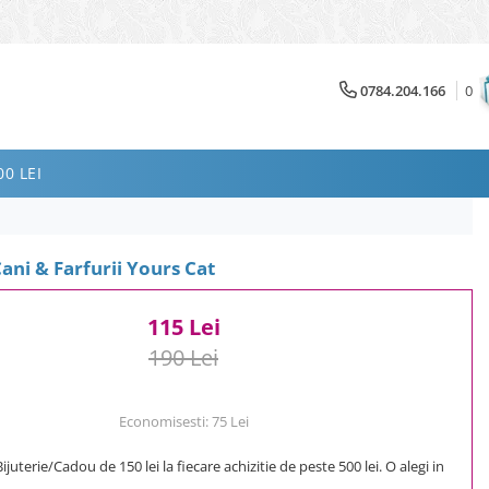
0784.204.166
0
0 LEI
ani & Farfurii Yours Cat
115 Lei
190 Lei
Economisesti:
75
Lei
uterie/Cadou de 150 lei la fiecare achizitie de peste 500 lei. O alegi in