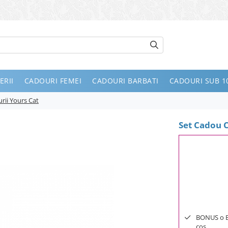
ERII
CADOURI FEMEI
CADOURI BARBATI
CADOURI SUB 10
rii Yours Cat
Set Cadou C
BONUS o Bij
cos.