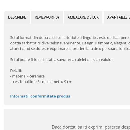
DESCRIERE
REVIEW-URI
(0)
AMBALARE DE LUX
AVANTAJELE 
Setul format din doua cesti cu farfuriute si lingurite, este dedicat perso
ocazia sarbatotirii diverselor evenimente. Designul simpatic, elegant, d
atunci cand se doreste exprimarea aprecieriifata de o persoana iubitoa
Setul poate fi folosit atat la savurarea cafelei cat si a ceaiului.
Detalii:
- material - ceramica
- cesti: inaltime 6 cm, diametru 9 cm
Informatii conformitate produs
Daca doresti sa iti exprimi parerea des