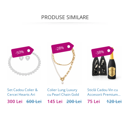
PRODUSE SIMILARE
-28%
-50%
-38%
Set Cadou Colier &
Sticlă Cadou Vin cu
C
Colier Lung Luxury
Cercei Hearts Ari
Accesorii Premium
V
cu Pearl Chain Gold
Personalizată – Set
C
300 Lei
600 Lei
75 Lei
120 Lei
1
145 Lei
200 Lei
Elegant pentru
C
Bărbați
B