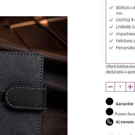
BONUS o Bij
cos.
CASTIGI
7
d
LIVRARE GR
Impachetar
Felicitare,
Personaliza
Oferă bărbatului 
declaraţie a aprec
Garantie
1
Putem livra
Ai nevoie