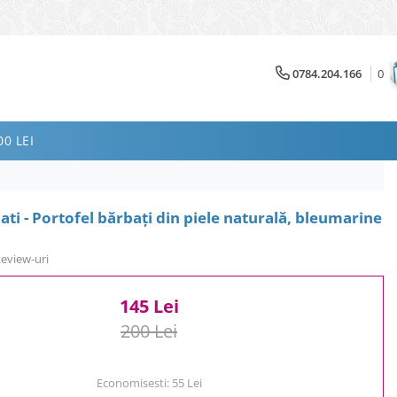
0784.204.166
0
0 LEI
ti - Portofel bărbați din piele naturală, bleumarine
Review-uri
145 Lei
200 Lei
Economisesti:
55
Lei