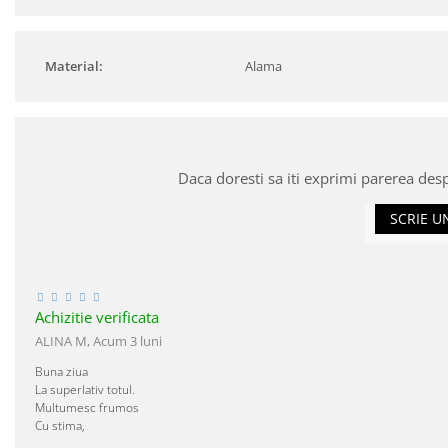
Material:
Alama
Daca doresti sa iti exprimi parerea des
SCRIE U
Achizitie verificata
ALINA M,
Acum 3 luni
Buna ziua
La superlativ totul.
Multumesc frumos
Cu stima,