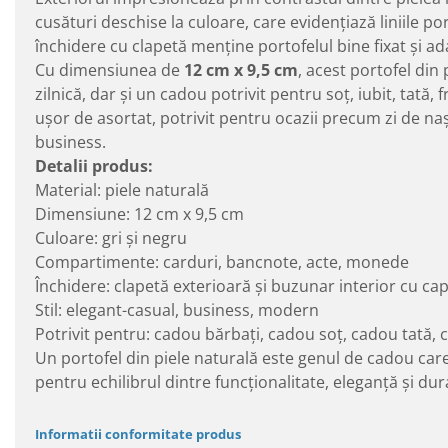
cusături deschise la culoare, care evidențiază liniile por
închidere cu clapetă menține portofelul bine fixat și ada
Cu dimensiunea de
12 cm x 9,5 cm
, acest portofel din
zilnică, dar și un cadou potrivit pentru soț, iubit, tată, 
ușor de asortat, potrivit pentru ocazii precum zi de na
business.
Detalii produs:
Material: piele naturală
Dimensiune: 12 cm x 9,5 cm
Culoare: gri și negru
Compartimente: carduri, bancnote, acte, monede
Închidere: clapetă exterioară și buzunar interior cu ca
Stil: elegant-casual, business, modern
Potrivit pentru: cadou bărbați, cadou soț, cadou tată, 
Un portofel din piele naturală este genul de cadou care 
pentru echilibrul dintre funcționalitate, eleganță și dura
Informatii conformitate produs