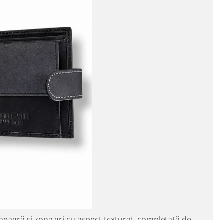
neagră și zona gri cu aspect texturat, completată de