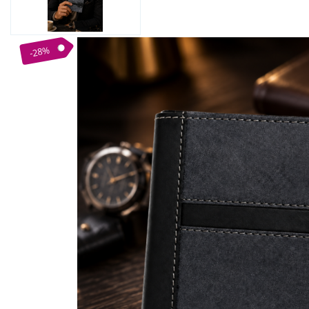
Bijuterii Mirese
Selectii
Reduceri
-28%
Cele mai noi
Cele mai vandute
Cele mai votate
Cu video
Pret
0 Lei - 100 Lei
100 Lei - 200 Lei
200 Lei - 300 Lei
300 Lei - 500 Lei
500 Lei - 1000 Lei
1000 Lei +