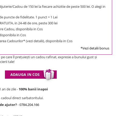
uterie/Cadou de 150 lei la fiecare achizitie de peste 500 lei. O alegi in
e puncte de fidelitate. 1 punct = 1 Lei
ATUITA, in 24-48 de ore, peste 300 lei
e Cadou, disponibila in Cos
 disponibila in Cos
rea Cadourilor* (vezi detalii), disponibila in Cos
*Vezi detalii bonus
pe care îl preţuieşti un cadou rafinat, expresie a bunului gust şi
ierii tale!
ADAUGA IN COS
 an de zile -
100% banii inapoi
 cadoul direct sarbatoritului.
 de ajutor?
-
0784.204.166