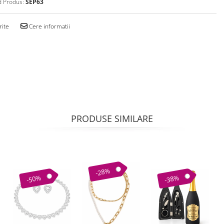
 Produs:
SEP63
rite
Cere informatii
PRODUSE SIMILARE
-28%
-50%
-38%