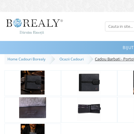
Bijuterii
Tipuri
Inele
BIJUT
Cercei
Cadou Barbati - Portof
Home Cadouri Borealy
Ocazii Cadouri
Bratari
Coliere
Seturi
Brose
Tiare
Destinatari
Bijuterii Femei
Bijuterii Copii