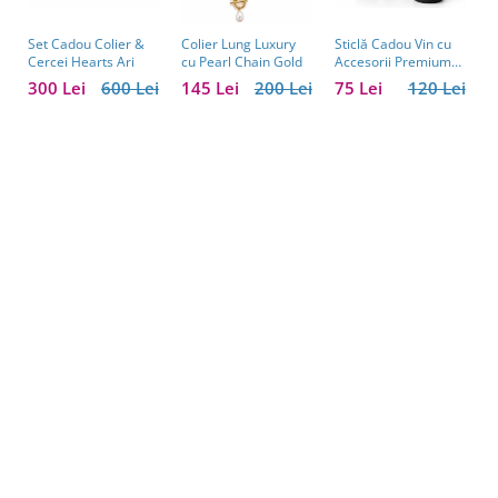
Set Cadou Colier &
Sticlă Cadou Vin cu
C
Colier Lung Luxury
Cercei Hearts Ari
Accesorii Premium
V
cu Pearl Chain Gold
Personalizată – Set
C
300 Lei
600 Lei
75 Lei
120 Lei
1
145 Lei
200 Lei
Elegant pentru
C
Bărbați
B