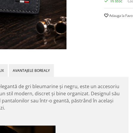
In stoc
Cod
Adauga la Favo
UX
AVANTAJELE BOREALY
elegantă de gri bleumarine și negru, este un accesoriu
 un stil modern, discret și bine organizat. Designul său
 pantalonilor sau într-o geantă, păstrând în același
zi.