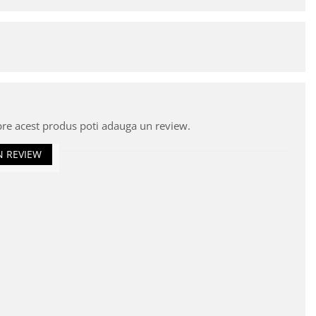
pre acest produs poti adauga un review.
N REVIEW