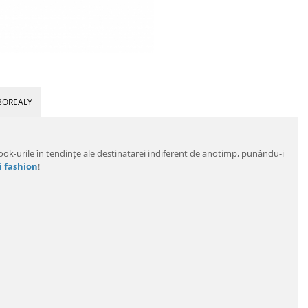
BOREALY
ok-urile în tendinţe ale destinatarei indiferent de anotimp, punându-i
i fashion
!