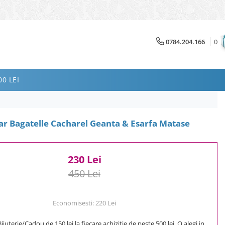
0784.204.166
0
0 LEI
r Bagatelle Cacharel Geanta & Esarfa Matase
230 Lei
450 Lei
Economisesti:
220
Lei
uterie/Cadou de 150 lei la fiecare achizitie de peste 500 lei. O alegi in