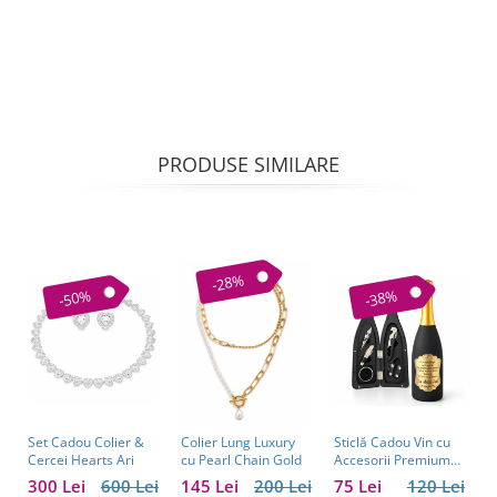
PRODUSE SIMILARE
-28%
-50%
-38%
Set Cadou Colier &
Sticlă Cadou Vin cu
C
Colier Lung Luxury
Cercei Hearts Ari
Accesorii Premium
V
cu Pearl Chain Gold
Personalizată – Set
C
300 Lei
600 Lei
75 Lei
120 Lei
1
145 Lei
200 Lei
Elegant pentru
C