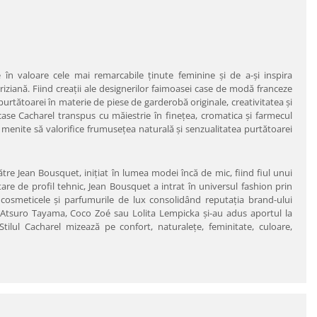
în valoare cele mai remarcabile ţinute feminine şi de a-şi inspira
iziană. Fiind creaţii ale designerilor faimoasei case de modă franceze
purtătoarei în materie de piese de garderobă originale, creativitatea şi
ase Cacharel transpus cu măiestrie în fineţea, cromatica şi farmecul
e menite să valorifice frumuseţea naturală şi senzualitatea purtătoarei
tre Jean Bousquet, iniţiat în lumea modei încă de mic, fiind fiul unui
are de profil tehnic, Jean Bousquet a intrat în universul fashion prin
osmeticele şi parfumurile de lux consolidând reputaţia brand-ului
tsuro Tayama, Coco Zoé sau Lolita Lempicka şi-au adus aportul la
ilul Cacharel mizează pe confort, naturaleţe, feminitate, culoare,