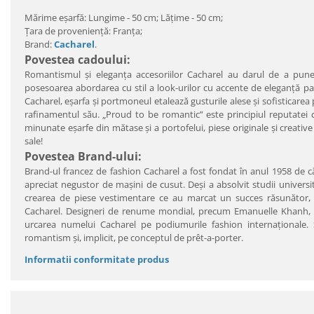
Mărime eşarfă: Lungime - 50 cm; Lăţime - 50 cm;
Ţara de provenienţă: Franţa;
Brand:
Cacharel
.
Povestea cadoului:
Romantismul şi eleganţa accesoriilor Cacharel au darul de a pune 
posesoarea abordarea cu stil a look-urilor cu accente de eleganţă par
Cacharel, eşarfa şi portmoneul etalează gusturile alese şi sofisticarea 
rafinamentul său. „Proud to be romantic” este principiul reputatei c
minunate eşarfe din mătase şi a portofelui, piese originale şi creativ
sale!
Povestea Brand-ului:
Brand-ul francez de fashion Cacharel a fost fondat în anul 1958 de că
apreciat negustor de maşini de cusut. Deşi a absolvit studii universit
crearea de piese vestimentare ce au marcat un succes răsunător, c
Cacharel. Designeri de renume mondial, precum Emanuelle Khanh, A
urcarea numelui Cacharel pe podiumurile fashion internaţionale. St
romantism şi, implicit, pe conceptul de prêt-a-porter.
Informatii conformitate produs