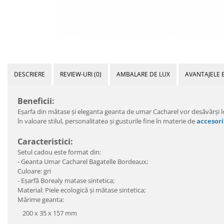
DESCRIERE
REVIEW-URI
(0)
AMBALARE DE LUX
AVANTAJELE 
Beneficii:
Eşarfa din mătase şi eleganta geanta de umar Cacharel vor desăvârşi lo
în valoare stilul, personalitatea şi gusturile fine în materie de
accesori
Caracteristici:
Setul cadou este format din:
- Geanta Umar Cacharel
Bagatelle Bordeaux
;
Culoare: gri
- Eşarfă Borealy matase sintetica;
Material: Piele ecologică şi mătase sintetica;
Mărime geanta:
200 x 35 x 157 mm