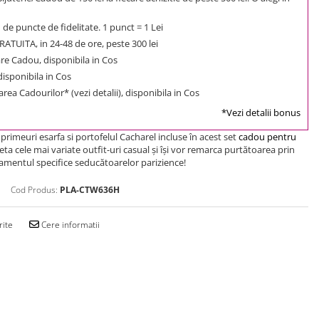
1
de puncte de fidelitate. 1 punct = 1 Lei
ATUITA, in 24-48 de ore, peste 300 lei
e Cadou, disponibila in Cos
 disponibila in Cos
rea Cadourilor* (vezi detalii), disponibila in Cos
*Vezi detalii bonus
rimeuri esarfa si portofelul Cacharel incluse în acest set
cadou pentru
a cele mai variate outfit-uri casual şi îşi vor remarca purtătoarea prin
namentul specifice seducătoarelor parizience!
Cod Produs:
PLA-CTW636H
rite
Cere informatii