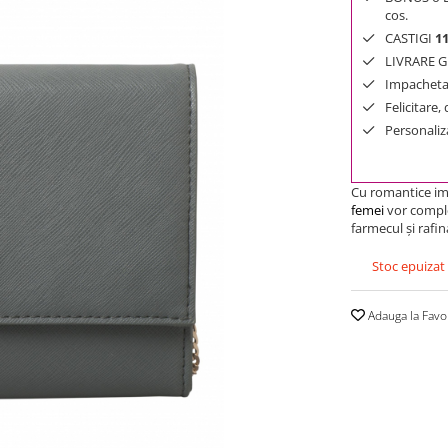
cos.
CASTIGI
1
LIVRARE GR
Impachetar
Felicitare,
Personaliza
Cu romantice imp
femei
vor complet
farmecul şi rafi
Stoc epuizat
Adauga la Favo