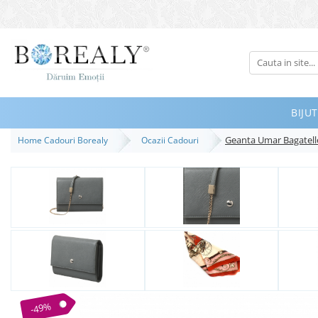
Bijuterii
Tipuri
Inele
BIJUT
Cercei
Geanta Umar Bagatell
Home Cadouri Borealy
Ocazii Cadouri
Bratari
Coliere
Seturi
Brose
Tiare
Destinatari
Bijuterii Femei
Bijuterii Copii
-49%