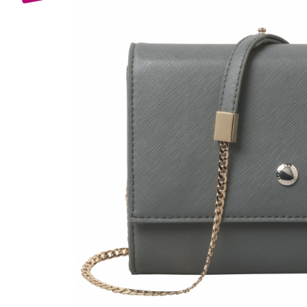
Bijuterii Mirese
Selectii
Reduceri
Cele mai noi
Cele mai vandute
Cele mai votate
Cu video
Pret
0 Lei - 100 Lei
100 Lei - 200 Lei
200 Lei - 300 Lei
300 Lei - 500 Lei
500 Lei - 1000 Lei
1000 Lei +