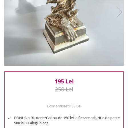
Reduceri
Cele mai noi
Cele mai vandute
Cele mai votate
Cu video
Pret
0 Lei - 100 Lei
100 Lei - 200 Lei
200 Lei - 300 Lei
300 Lei - 500 Lei
500 Lei - 1000 Lei
195 Lei
1000 Lei +
250 Lei
Economisesti:
55
Lei
BONUS o Bijuterie/Cadou de 150 lei la fiecare achizitie de peste
500 lei. O alegi in cos.