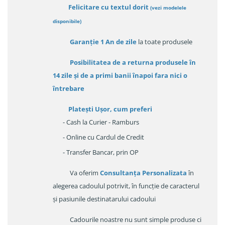
Felicitare cu textul dorit
(
vezi modelele
disponibile
)
Garanție
1 An de zile
la toate produsele
Posibilitatea de a returna produsele în
14 zile
și de a primi
banii înapoi fara nici o
întrebare
Platești Ușor
, cum preferi
- Cash la Curier - Ramburs
- Online cu Cardul de Credit
- Transfer Bancar, prin OP
Va oferim
Consultanța Personalizata
în
alegerea cadoulul potrivit, în funcție de caracterul
și pasiunile destinatarului cadoului
Cadourile noastre nu sunt simple produse ci