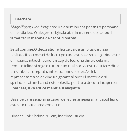
Descriere
Magnificent Lion King
este un dar minunat pentru o persoana
din zodia leu. O alegere originala atat in materie de cadouri
femei cat in materie de cadouri barbati.
Setul contine:O decoratiune leu ce va da un plus de clasa
bibliotecii sau mesei de lucru pe care este asezata. Figurina este
din rasina, intruchipand un cap de leu, una dintre cele mai
temute feline si regele tuturor animalelor. Acest lucru face din el
un simbol al dreptatii, intelepciunii si fortei. Astfel,
reprezentarea sa devine un garant al puterii materiale si
spirituale, atunci cand este folosita pentru a decora incaperea
unei case; ii va aduce maretia si eleganta.
Baza pe care se sprijina capul de leu este neagra, iar capul leului
este auriu, culoarea zodiei Leu.
Dimensiuni:-; latime: 15 cm; inaltime: 30 cm