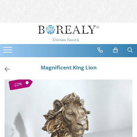
Bijuterii
Tipuri
Inele
Cercei
Bratari
Coliere
Magnificent King Lion
Seturi
Brose
-22%
Tiare
Destinatari
Bijuterii Femei
Bijuterii Copii
Bijuterii Mirese
Selectii