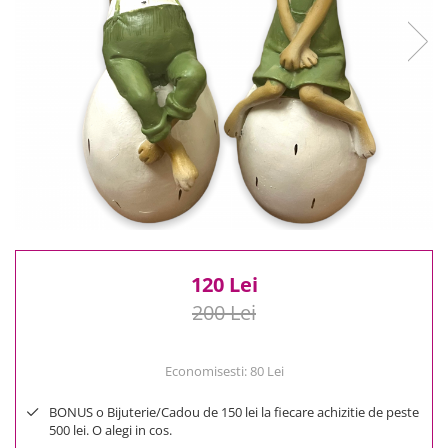
Reduceri
Cele mai noi
Cele mai vandute
Cele mai votate
Cu video
Pret
0 Lei - 100 Lei
100 Lei - 200 Lei
200 Lei - 300 Lei
300 Lei - 500 Lei
500 Lei - 1000 Lei
120 Lei
1000 Lei +
200 Lei
Economisesti:
80
Lei
BONUS o Bijuterie/Cadou de 150 lei la fiecare achizitie de peste
500 lei. O alegi in cos.