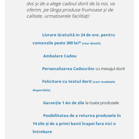
dvs și de a alege cadoul dorit de la noi, va
oferim, pe lânga produse frumoase și de
calitate, urmatoarele facilitați:
Livrare Gratuită in 24 de ore, pentru
comenzile peste 300 lei*
(vezi detalii)
Ambalare Cadou
Personalizarea Cadourilor
cu mesajul dorit
Felicitare cu textul dorit
(
vezi modelele
disponibile
)
Garanție
1 An de zile
la toate produsele
Posibilitatea de a returna produsele în
14 zile
și de a primi
banii înapoi fara nici o
întrebare