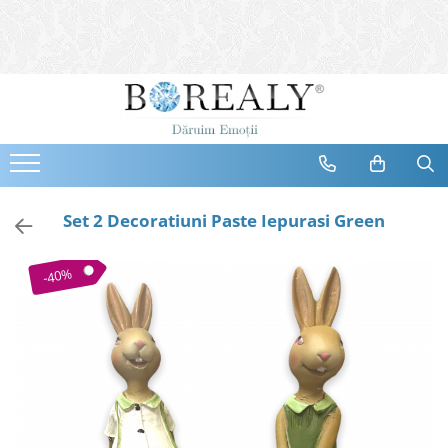
Bijuterii
Tipuri
Inele
Cercei
Bratari
Coliere
Set 2 Decoratiuni Paste Iepurasi Green
Seturi
Brose
-40%
Tiare
Destinatari
Bijuterii Femei
Bijuterii Copii
Bijuterii Mirese
Selectii