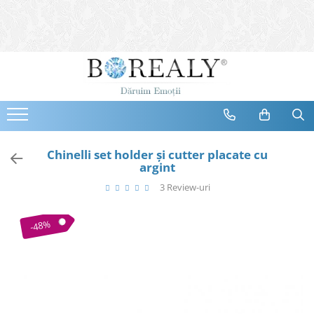
Bijuterii
Tipuri
Inele
Cercei
Bratari
Coliere
Chinelli set holder și cutter placate cu
argint
Seturi
3 Review-uri
Brose
Tiare
-48%
Destinatari
Bijuterii Femei
Bijuterii Copii
Bijuterii Mirese
Selectii