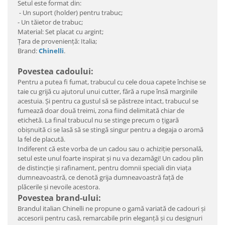
Setul este format din:
- Un suport (holder) pentru trabuc;
- Un tăietor de trabuc;
Material: Set placat cu argint;
Ţara de provenienţă: Italia;
Brand:
Chinelli
.
Povestea cadoului:
Pentru a putea fi fumat, trabucul cu cele doua capete închise se
taie cu grijă cu ajutorul unui cutter, fără a rupe însă marginile
acestuia. Și pentru ca gustul să se păstreze intact, trabucul se
fumează doar două treimi, zona fiind delimitată chiar de
etichetă. La final trabucul nu se stinge precum o țigară
obişnuită ci se lasă să se stingă singur pentru a degaja o aromă
la fel de placută.
Indiferent că este vorba de un cadou sau o achiziţie personală,
setul este unul foarte inspirat şi nu va dezamăgi! Un cadou plin
de distincţie şi rafinament, pentru domnii speciali din viaţa
dumneavoastră, ce denotă grija dumneavoastră faţă de
plăcerile şi nevoile acestora.
Povestea brand-ului:
Brandul italian Chinelli ne propune o gamă variată de cadouri şi
accesorii pentru casă, remarcabile prin eleganţă şi cu designuri