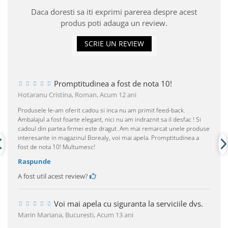
Daca doresti sa iti exprimi parerea despre acest
produs poti adauga un review.
SCRIE UN REVIEW
Promptitudinea a fost de nota 10!
Hotaranu Cristina, Roman,
Acum 12 ani
Produsele le-am oferit cadou si inca nu am primit feed-back.
Ambalajul a fost foarte elegant, nici nu am indraznit sa il desfac ! Si
cadoul din partea firmei este dragut. Am mai remarcat unele produse
interesante in magazinul Borealy, voi mai apela. Promptitudinea a
fost de nota 10! Multumesc!
Raspunde
A fost util acest review?
Voi mai apela cu siguranta la serviciile dvs.
Marin Mariana, Bucuresti,
Acum 13 ani