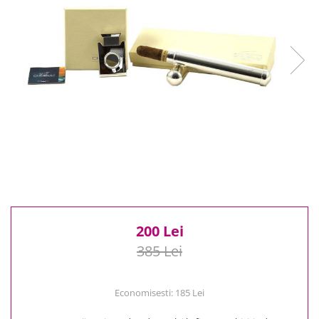
Reduceri
Cele mai noi
Cele mai vandute
Cele mai votate
Cu video
Pret
0 Lei - 100 Lei
100 Lei - 200 Lei
200 Lei - 300 Lei
300 Lei - 500 Lei
500 Lei - 1000 Lei
1000 Lei +
200 Lei
385 Lei
Economisesti:
185
Lei