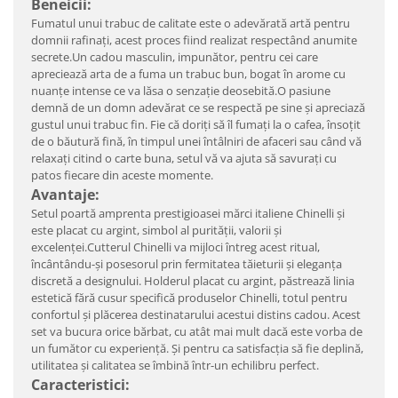
Beneicii:
Fumatul unui trabuc de calitate este o adevărată artă pentru
domnii rafinați, acest proces fiind realizat respectând anumite
secrete.Un cadou masculin, impunător, pentru cei care
apreciează arta de a fuma un trabuc bun, bogat în arome cu
nuanțe intense ce va lăsa o senzație deosebită.O pasiune
demnă de un domn adevărat ce se respectă pe sine și apreciază
gustul unui trabuc fin. Fie că doriți să îl fumați la o cafea, însoțit
de o băutură fină, în timpul unei întâlniri de afaceri sau când vă
relaxați citind o carte buna, setul vă va ajuta să savurați cu
patos fiecare din aceste momente.
Avantaje:
Setul poartă amprenta prestigioasei mărci italiene Chinelli şi
este placat cu argint, simbol al purităţii, valorii şi
excelenţei.Cutterul Chinelli va mijloci întreg acest ritual,
încântându-şi posesorul prin fermitatea tăieturii şi eleganţa
discretă a designului. Holderul placat cu argint, păstrează linia
estetică fără cusur specifică produselor Chinelli, totul pentru
confortul şi plăcerea destinatarului acestui distins cadou. Acest
set va bucura orice bărbat, cu atât mai mult dacă este vorba de
un fumător cu experiență. Și pentru ca satisfacția să fie deplină,
utilitatea și calitatea se îmbină într-un echilibru perfect.
Caracteristici: