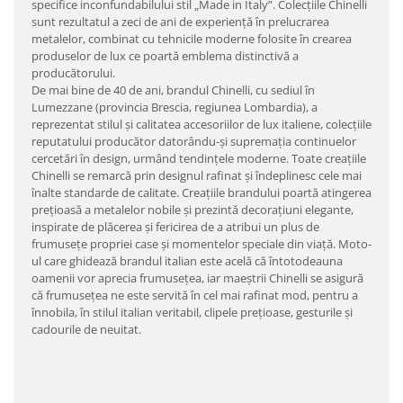
specifice inconfundabilului stil „Made in Italy”. Colecţiile Chinelli
sunt rezultatul a zeci de ani de experienţă în prelucrarea
metalelor, combinat cu tehnicile moderne folosite în crearea
produselor de lux ce poartă emblema distinctivă a
producătorului.
De mai bine de 40 de ani, brandul Chinelli, cu sediul în
Lumezzane (provincia Brescia, regiunea Lombardia), a
reprezentat stilul şi calitatea accesoriilor de lux italiene, colecţiile
reputatului producător datorându-şi supremaţia continuelor
cercetări în design, urmând tendinţele moderne. Toate creaţiile
Chinelli se remarcă prin designul rafinat şi îndeplinesc cele mai
înalte standarde de calitate. Creaţiile brandului poartă atingerea
preţioasă a metalelor nobile şi prezintă decoraţiuni elegante,
inspirate de plăcerea şi fericirea de a atribui un plus de
frumuseţe propriei case şi momentelor speciale din viaţă. Moto-
ul care ghidează brandul italian este acelă că întotodeauna
oamenii vor aprecia frumuseţea, iar maeştrii Chinelli se asigură
că frumuseţea ne este servită în cel mai rafinat mod, pentru a
înnobila, în stilul italian veritabil, clipele preţioase, gesturile şi
cadourile de neuitat.