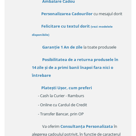
Ambalare Cadou
Personalizarea Cadourilor
cu mesajul dorit
Felicitare cu textul dorit
(
vezi modelele
disponibile
)
Garanție
1 An de zile
la toate produsele
Posibilitatea de a returna produsele în
14 zile
și de a primi
banii înapoi fara nici o
întrebare
Platești Ușor
, cum preferi
- Cash la Curier - Ramburs
- Online cu Cardul de Credit
- Transfer Bancar, prin OP
Va oferim
Consultanța Personalizata
în
alegerea cadoulul potrivit, în funcție de caracterul