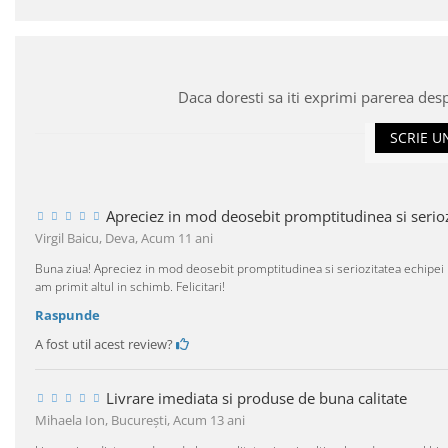
Daca doresti sa iti exprimi parerea des
SCRIE U
Apreciez in mod deosebit promptitudinea si serioz
Virgil Baicu, Deva,
Acum 11 ani
Buna ziua! Apreciez in mod deosebit promptitudinea si seriozitatea echipei 
am primit altul in schimb. Felicitari!
Raspunde
A fost util acest review?
Livrare imediata si produse de buna calitate
Mihaela Ion, Bucureşti,
Acum 13 ani