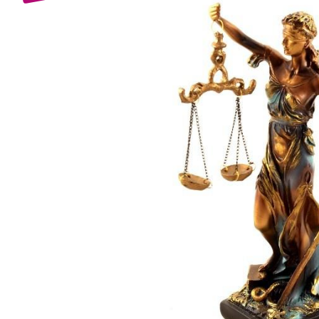
Bijuterii Mirese
Selectii
Reduceri
Cele mai noi
Cele mai vandute
Cele mai votate
Cu video
Pret
0 Lei - 100 Lei
100 Lei - 200 Lei
200 Lei - 300 Lei
300 Lei - 500 Lei
500 Lei - 1000 Lei
1000 Lei +