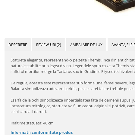
DESCRIERE
REVIEW-URI
(2)
AMBALARE DE LUX
AVANTAJELE 
Statueta eleganta, reprezentand-o pe zeita Themis. Inca din antichitate, 
naturale stabilite prin legea divina. Legendele spun ca zeita Themis state
sufletul mortilor merge la Tartarus sau in Gradinile Eliysee (echivalentu
De regula, aceasta este reprezentata sub forma unei femei severe, legata
Balanta simbolizeaza adevarul juridic, pe ale carei talere trebuie puse
Esarfa de la ochi simbolizeaza impartialitatea fata de oamenii supusi ju
incarcatura mitologica, statueta va fi un cadou original si potrivit, care
celui caruia il daruiti.
Inaltime statueta: 46 cm
Informatii conformitate produs