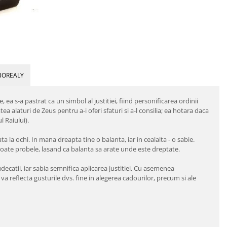
BOREALY
ea s-a pastrat ca un simbol al justitiei, fiind personificarea ordinii
a alaturi de Zeus pentru a-i oferi sfaturi si a-l consilia; ea hotara daca
l Raiului).
 la ochi. In mana dreapta tine o balanta, iar in cealalta - o sabie.
 toate probele, lasand ca balanta sa arate unde este dreptate.
decatii, iar sabia semnifica aplicarea justitiei. Cu asemenea
 va reflecta gusturile dvs. fine in alegerea cadourilor, precum si ale