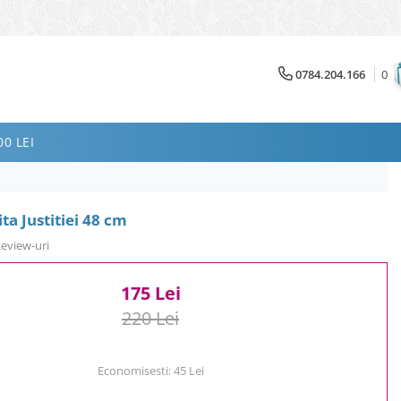
0784.204.166
0
0 LEI
ta Justitiei 48 cm
Review-uri
175 Lei
220 Lei
Economisesti:
45
Lei