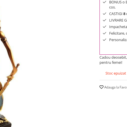
BONUS o Bij
cos.
CASTIGI
8
d
LIVRARE GR
Impachetar
Felicitare,
Personaliza
Cadou deosebit, 
pentru femei!
Stoc epuizat
Adauga la Favo