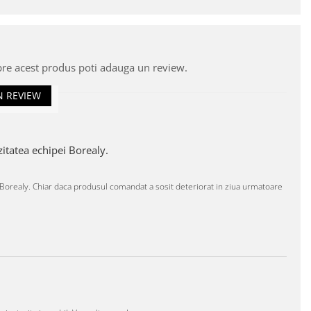
pre acest produs poti adauga un review.
N REVIEW
itatea echipei Borealy.
Borealy. Chiar daca produsul comandat a sosit deteriorat in ziua urmatoare