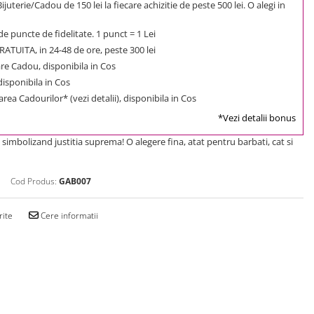
uterie/Cadou de 150 lei la fiecare achizitie de peste 500 lei. O alegi in
e puncte de fidelitate. 1 punct = 1 Lei
ATUITA, in 24-48 de ore, peste 300 lei
e Cadou, disponibila in Cos
 disponibila in Cos
rea Cadourilor* (vezi detalii), disponibila in Cos
*Vezi detalii bonus
simbolizand justitia suprema! O alegere fina, atat pentru barbati, cat si
Cod Produs:
GAB007
rite
Cere informatii