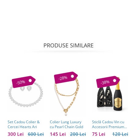
PRODUSE SIMILARE
-28%
-50%
-38%
Set Cadou Colier &
Sticlă Cadou Vin cu
C
Colier Lung Luxury
Cercei Hearts Ari
Accesorii Premium
V
cu Pearl Chain Gold
Personalizată – Set
C
300 Lei
600 Lei
75 Lei
120 Lei
1
145 Lei
200 Lei
Elegant pentru
C