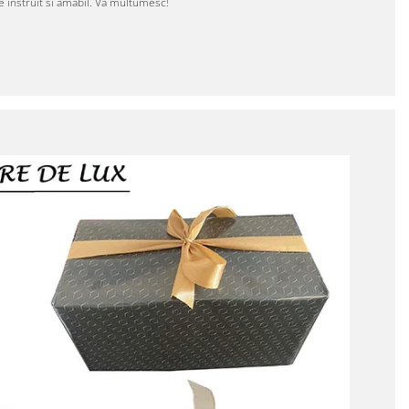
e instruit si amabil. Va multumesc!