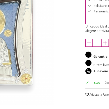
Felicitare,
Personaliza
Un cadou ideal p
alegere potrivita
Garantie
1
Putem livra
Ai nevoie
In stoc
Cod
Adauga la Favo