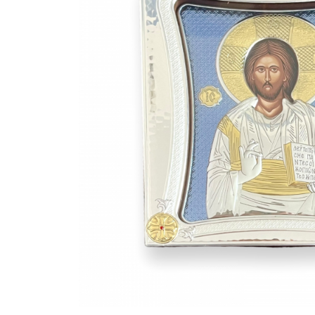
Bijuterii Mirese
Selectii
Reduceri
Cele mai noi
Cele mai vandute
Cele mai votate
Cu video
Pret
0 Lei - 100 Lei
100 Lei - 200 Lei
200 Lei - 300 Lei
300 Lei - 500 Lei
500 Lei - 1000 Lei
1000 Lei +