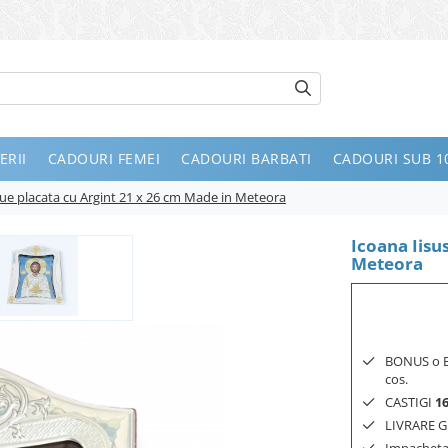
ERII
CADOURI FEMEI
CADOURI BARBATI
CADOURI SUB 10
Blue placata cu Argint 21 x 26 cm Made in Meteora
Icoana Iisu
Meteora
BONUS o Bij
cos.
CASTIGI
1
LIVRARE GR
Impachetar