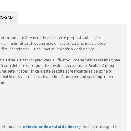
BOREALY
şi armoniei, o fereastră deschisă către propriul suflet, către
nu în ultimul rând, icoana este un cadou care nu îşi va pierde
ufletul destinatarului său mai mult decât o viaţă de om.
măiestriei artizanilor greci care au făurit-o. Icoana înfăţişează imaginea
 prin detaliile şi simbolurile creştine reprezentate. Realizată după
rumuseţe încăperii în care este aşezată spre încântarea personelor
 real folos sufletului destinatarilor săi, îndemnând spre împlinirea
ări.
nconfundabil al
obiectelor de artă şi de decor
grecesti, sunt aspecte