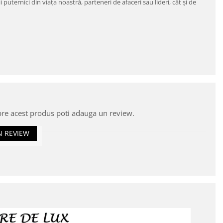
ernici din viaţa noastră, parteneri de afaceri sau lideri, cât şi de
pre acest produs poti adauga un review.
N REVIEW