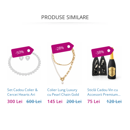
PRODUSE SIMILARE
-28%
-50%
-38%
Set Cadou Colier &
Sticlă Cadou Vin cu
C
Colier Lung Luxury
Cercei Hearts Ari
Accesorii Premium
V
cu Pearl Chain Gold
Personalizată – Set
C
300 Lei
600 Lei
75 Lei
120 Lei
1
145 Lei
200 Lei
Elegant pentru
C
Bărbați
B