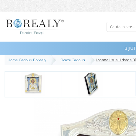
Bijuterii
Tipuri
Inele
BIJUT
Cercei
Icoana Iisus Hristos 
Home Cadouri Borealy
Ocazii Cadouri
Bratari
Coliere
Seturi
Brose
Tiare
Destinatari
Bijuterii Femei
Bijuterii Copii