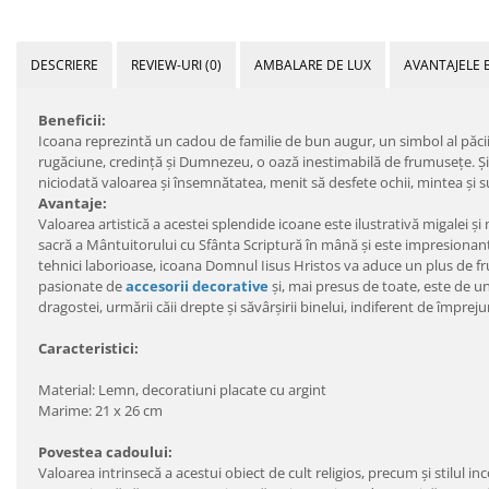
DESCRIERE
REVIEW-URI
(0)
AMBALARE DE LUX
AVANTAJELE 
Beneficii:
Icoana reprezintă un cadou de familie de bun augur, un simbol al păcii 
rugăciune, credinţă şi Dumnezeu, o oază inestimabilă de frumuseţe. Şi 
niciodată valoarea şi însemnătatea, menit să desfete ochii, mintea şi s
Avantaje:
Valoarea artistică a acestei splendide icoane este ilustrativă migalei şi 
sacră a Mântuitorului cu Sfânta Scriptură în mână şi este impresionantă
tehnici laborioase, icoana Domnul Iisus Hristos va aduce un plus de f
pasionate de
accesorii decorative
şi, mai presus de toate, este de un
dragostei, urmării căii drepte şi săvârşirii binelui, indiferent de împrejur
Caracteristici:
Material: Lemn, decoratiuni placate cu argint
Marime: 21 x 26 cm
Povestea cadoului:
Valoarea intrinsecă a acestui obiect de cult religios, precum şi stilul i