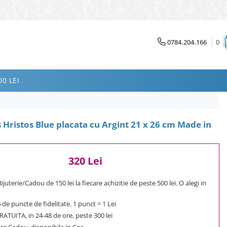
0784.204.166
0
0 LEI
s Hristos Blue placata cu Argint 21 x 26 cm Made in
320 Lei
uterie/Cadou de 150 lei la fiecare achizitie de peste 500 lei. O alegi in
6
de puncte de fidelitate. 1 punct = 1 Lei
ATUITA, in 24-48 de ore, peste 300 lei
e Cadou, disponibila in Cos