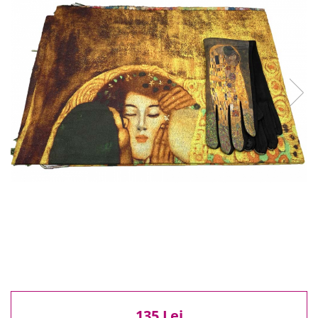
Reduceri
Cele mai noi
Cele mai vandute
Cele mai votate
Cu video
Pret
0 Lei - 100 Lei
100 Lei - 200 Lei
200 Lei - 300 Lei
300 Lei - 500 Lei
500 Lei - 1000 Lei
1000 Lei +
135 Lei