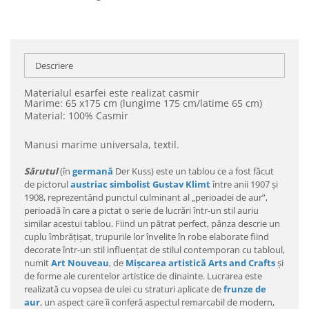
Descriere
Materialul esarfei este realizat casmir
Marime: 65 x175 cm (lungime 175 cm/latime 65 cm)
Material: 100% Casmir
Manusi marime universala, textil.
Sărutul
(în
germană
Der Kuss) este un tablou ce a fost făcut
de pictorul
austriac
simbolist
Gustav Klimt
între anii 1907 și
1908, reprezentând punctul culminant al „perioadei de aur”,
perioadă în care a pictat o serie de lucrări într-un stil auriu
similar acestui tablou. Fiind un pătrat perfect, pânza descrie un
cuplu îmbrățișat, trupurile lor învelite în robe elaborate fiind
decorate într-un stil influențat de stilul contemporan cu tabloul,
numit
Art Nouveau
, de
Mișcarea artistică Arts and Crafts
și
de forme ale curentelor artistice de dinainte. Lucrarea este
realizată cu vopsea de ulei cu straturi aplicate de
frunze de
aur
, un aspect care îi conferă aspectul remarcabil de modern,