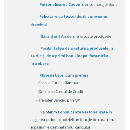
Personalizarea Cadourilor
cu mesajul dorit
Felicitare cu textul dorit
(
vezi modelele
disponibile
)
Garanție
1 An de zile
la toate produsele
Posibilitatea de a returna produsele în
14 zile
și de a primi
banii înapoi fara nici o
întrebare
Platești Ușor
, cum preferi
- Cash la Curier - Ramburs
- Online cu Cardul de Credit
- Transfer Bancar, prin OP
Va oferim
Consultanța Personalizata
în
alegerea cadoulul potrivit, în funcție de caracterul
și pasiunile destinatarului cadoului