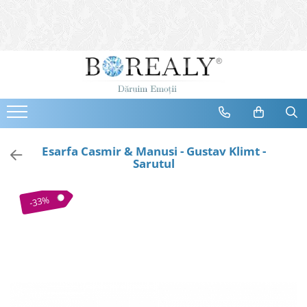
Bijuterii
Tipuri
Inele
Cercei
Bratari
Coliere
Esarfa Casmir & Manusi - Gustav Klimt -
Sarutul
Seturi
Brose
-33%
Tiare
Destinatari
Bijuterii Femei
Bijuterii Copii
Bijuterii Mirese
Selectii