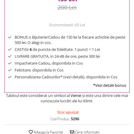
200 Lei
Economisesti:
65
Lei
BONUS o Bijuterie/Cadou de 150 lei la fiecare achizitie de peste
500 lei. O alegi in cos.
CASTIGI
6
de puncte de fidelitate. 1 punct = 1 Lei
LIVRARE GRATUITA, in 24-48 de ore, peste 300 lei
Impachetare Cadou, disponibila in Cos
Felicitare, disponibila in Cos
Personalizarea Cadourilor* (vezi detalii), disponibila in Cos
*Vezi detalii bonus
Tabloul este considerat un simbol al
Vienei
și este una dintre cele mai
cunoscute lucrări ale lui Klimt.
Stoc epuizat
Cod Produs:
5296
Adauga la Favorite
Cere informatii