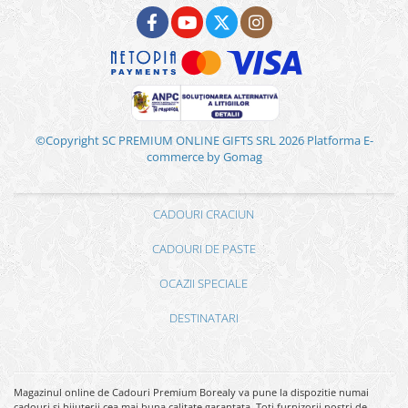
©Copyright SC PREMIUM ONLINE GIFTS SRL 2026
Platforma E-
commerce by Gomag
CADOURI CRACIUN
CADOURI DE PASTE
OCAZII SPECIALE
DESTINATARI
Magazinul online de Cadouri Premium Borealy va pune la dispozitie numai
cadouri si bijuterii cea mai buna calitate garantata. Toti furnizorii nostri de