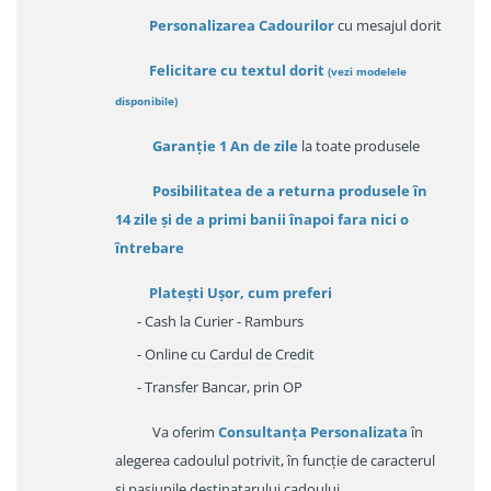
Personalizarea Cadourilor
cu mesajul dorit
Felicitare cu textul dorit
(
vezi modelele
disponibile
)
Garanție
1 An de zile
la toate produsele
Posibilitatea de a returna produsele în
14 zile
și de a primi
banii înapoi fara nici o
întrebare
Platești Ușor
, cum preferi
- Cash la Curier - Ramburs
- Online cu Cardul de Credit
- Transfer Bancar, prin OP
Va oferim
Consultanța Personalizata
în
alegerea cadoulul potrivit, în funcție de caracterul
și pasiunile destinatarului cadoului