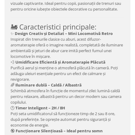
vizuale captivante. Ideal pentru copii, pasionații de trenuri sau
pentru oricine iubește obiectele decorative cu personalitate.
🚂 Caracteristici principale:
✨
Design Creativ și Detaliat – Mini Locomotivă Retro
Inspirat din trenurile clasice cu aburi, acest difuzor-
aromaterapie oferă o imagine realistă, completată de iluminare
ambientală și jeturi de abur care imită perfect fumul unei
locomotive în mișcare.
💨
Umidificare Eficientă și Aromaterapie Plăcută
Purifică aerul și menține o atmosferă plăcută în cameră. Poți
adăuga uleiuri esențiale pentru un efect de calmare și
revigorare.
🌈
Iluminare dublă – Caldă / Albastră
Schimbă atmosfera în funcție de momentul zilei: lumină caldă
pentru relaxare, albastră pentru un decor modern sau camera
copilului.
🕒
Timer Inteligent – 2H / 8H
Poți seta umidificatorul să funcționeze timp de 2 sau 8 ore,
după preferințe. Se oprește automat pentru siguranță și
economie de energie.
🔇
Funcționare Silențioasă – Ideal pentru somn