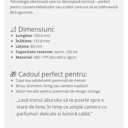
Tehnologie silențioasă care nu deranjează somnul – perfect
pentru camera bebelușilor sau a celor care vor să se odihnească
fără zgomote.
📐 Dimensiuni:
Lungime
: 243,6 mm
Înălțime
: 137,8 mm
Lățime
: 83 mm
Capacitate rezervor
: aprox. 250 ml
Material
: ABS + PP (durabil și sigur)
🎁 Cadoul perfect pentru:
Copii sau adolescenți pasionați de trenuri
Birou, dormitor, living sau camera copilului
Decor tematic pentru pasionații de design vintage
„Lasă trenul aburului să te poarte spre o
stare de bine, în timp ce umple camera cu
parfumuri delicate și lumină caldă.”