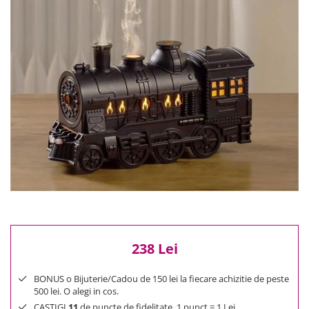
Reduceri
Cele mai noi
Cele mai vandute
Cele mai votate
Cu video
Pret
0 Lei - 100 Lei
100 Lei - 200 Lei
200 Lei - 300 Lei
300 Lei - 500 Lei
500 Lei - 1000 Lei
1000 Lei +
238 Lei
BONUS o Bijuterie/Cadou de 150 lei la fiecare achizitie de peste
500 lei. O alegi in cos.
CASTIGI
11
de puncte de fidelitate. 1 punct = 1 Lei