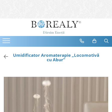
Bijuterii
Tipuri
Inele
Cercei
Bratari
Coliere
Umidificator Aromaterapie „Locomotivă
cu Abur”
Seturi
Brose
Tiare
Destinatari
Bijuterii Femei
Bijuterii Copii
Bijuterii Mirese
Selectii