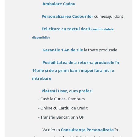
Ambalare Cadou
Personalizarea Cadourilor
cu mesajul dorit
Felicitare cu textul dorit
(
vezi modelele
disponibile
)
Garanție
1 An de zile
la toate produsele
Posibilitatea de a returna produsele în
14 zile
și de a primi
banii înapoi fara nici o
întrebare
Platești Ușor
, cum preferi
- Cash la Curier - Ramburs
- Online cu Cardul de Credit
- Transfer Bancar, prin OP
Va oferim
Consultanța Personalizata
în