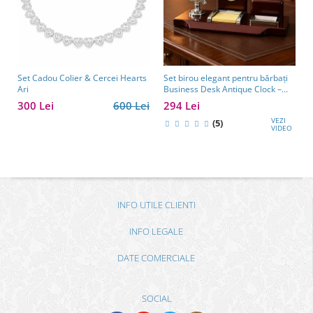
Set Cadou Colier & Cercei Hearts
Set birou elegant pentru bărbați
Ari
Business Desk Antique Clock –
cadou premium pentru șef, soț
300 Lei
600 Lei
294 Lei
sau partener de afaceri
VEZI
(5)
VIDEO
INFO UTILE CLIENTI
INFO LEGALE
DATE COMERCIALE
SOCIAL