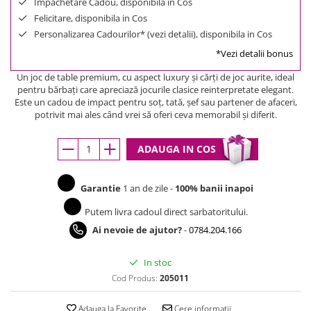
Impachetare Cadou, disponibila in Cos
Felicitare, disponibila in Cos
Personalizarea Cadourilor* (vezi detalii), disponibila in Cos
*Vezi detalii bonus
Un joc de table premium, cu aspect luxury și cărți de joc aurite, ideal
pentru bărbați care apreciază jocurile clasice reinterpretate elegant.
Este un cadou de impact pentru soț, tată, șef sau partener de afaceri,
potrivit mai ales când vrei să oferi ceva memorabil și diferit.
ADAUGA IN COS
Garantie
1 an de zile -
100% banii inapoi
Putem livra cadoul direct sarbatoritului.
Ai nevoie de ajutor?
-
0784.204.166
In stoc
Cod Produs:
205011
Adauga la Favorite
Cere informatii