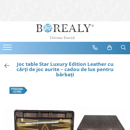
Bijuterii
Tipuri
Inele
Cercei
Bratari
Coliere
Joc table Star Luxury Edition Leather cu
cărți de joc aurite – cadou de lux pentru
Seturi
bărbați
Brose
Tiare
Destinatari
Bijuterii Femei
Bijuterii Copii
Bijuterii Mirese
Selectii