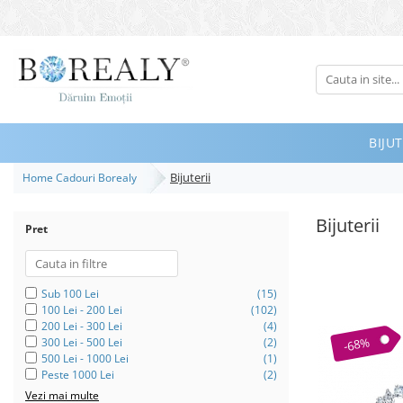
Bijuterii
Tipuri
Inele
BIJUT
Cercei
Bijuterii
Home Cadouri Borealy
Bratari
Coliere
Bijuterii
Pret
Seturi
Brose
Tiare
Sub 100 Lei
(15)
100 Lei - 200 Lei
(102)
Destinatari
200 Lei - 300 Lei
(4)
-68%
300 Lei - 500 Lei
(2)
Bijuterii Femei
500 Lei - 1000 Lei
(1)
Peste 1000 Lei
(2)
Bijuterii Copii
Vezi mai multe