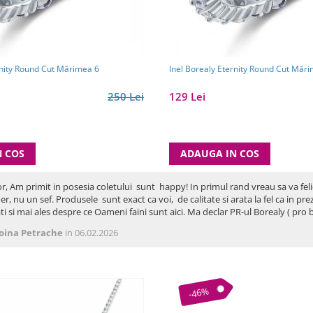
rnity Round Cut Mărimea 6
Inel Borealy Eternity Round Cut Măr
250 Lei
129 Lei
N COS
ADAUGA IN COS
or, Am primit in posesia coletului sunt happy! In primul rand vreau sa va fel
er, nu un sef. Produsele sunt exact ca voi, de calitate si arata la fel ca in p
ti si mai ales despre ce Oameni faini sunt aici. Ma declar PR-ul Borealy ( p
oina Petrache
in 06.02.2026
-46%