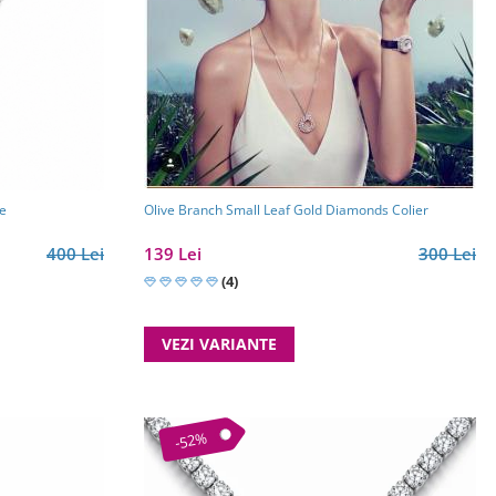
ce
Olive Branch Small Leaf Gold Diamonds Colier
400 Lei
139 Lei
300 Lei
(4)
VEZI VARIANTE
-52%