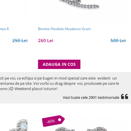
imea 8
Bentita Flexibila Abudance Grain
250 Lei
260 Lei
500 Lei
ADAUGA IN COS
icit pe voi, ca echipa si pe Eugen in mod special care este evident un
rezentarea de pe site. Voi vorbi cu drag despre voi, produsele pe care le
ro bono )😊 Weekend placut tuturor!
Vezi toate cele 2901 testimoniale
-46%