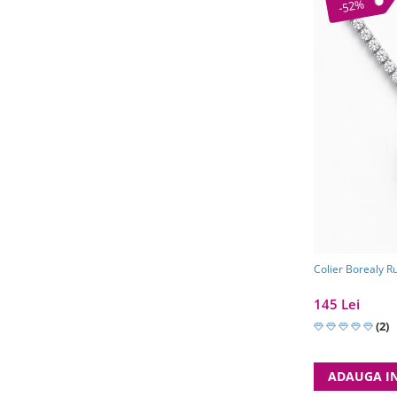
-52%
Colier Borealy R
145 Lei
(2)
ADAUGA I