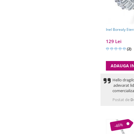
Inel Borealy Ete
129 Lei
(2)
ADAUGA I
Hello dragil
adevarat lid
comercializa
Postat de
D
-46%