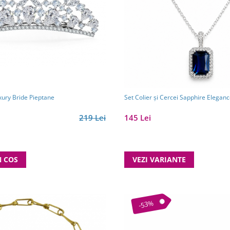
xury Bride Pieptane
Set Colier și Cercei Sapphire Elegan
219 Lei
145 Lei
N COS
VEZI VARIANTE
-53%