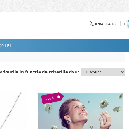
0784.204.166
0
0 LEI
adourile in functie de criteriile dvs.:
-54%