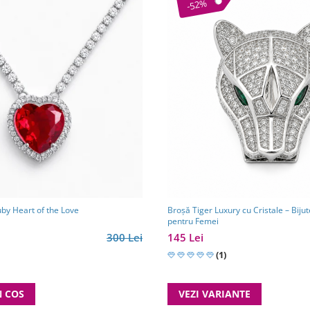
-52%
uby Heart of the Love
Broșă Tiger Luxury cu Cristale – Bij
pentru Femei
300 Lei
145 Lei
(1)
N COS
VEZI VARIANTE