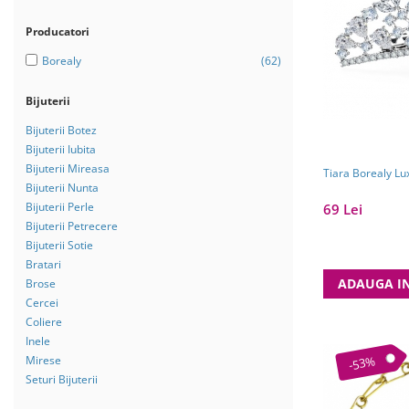
Bijuterii Mirese
Selectii
Producatori
Reduceri
Borealy
(62)
Cele mai noi
Bijuterii
Cele mai vandute
Bijuterii Botez
Cele mai votate
Bijuterii Iubita
Bijuterii Mireasa
Cu video
Tiara Borealy Lu
Bijuterii Nunta
Pret
Bijuterii Perle
69 Lei
Bijuterii Petrecere
0 Lei - 100 Lei
Bijuterii Sotie
100 Lei - 200 Lei
Bratari
ADAUGA I
200 Lei - 300 Lei
Brose
Cercei
300 Lei - 500 Lei
Coliere
500 Lei - 1000 Lei
Inele
Mirese
-53%
1000 Lei +
Seturi Bijuterii