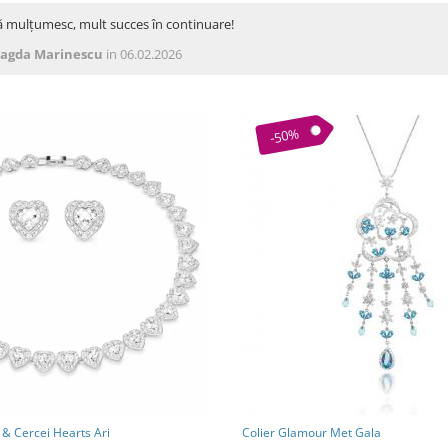
ă mulțumesc, mult succes în continuare!
agda Marinescu
in 06.02.2026
-50%
 & Cercei Hearts Ari
Colier Glamour Met Gala