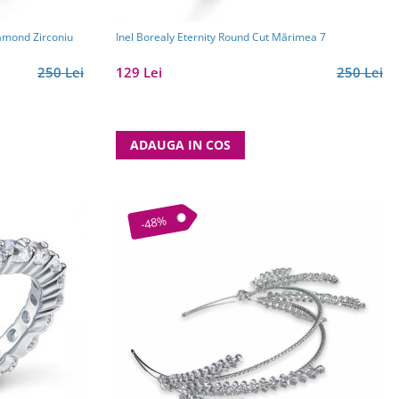
iamond Zirconiu
Inel Borealy Eternity Round Cut Mărimea 7
250 Lei
129 Lei
250 Lei
ADAUGA IN COS
-48%