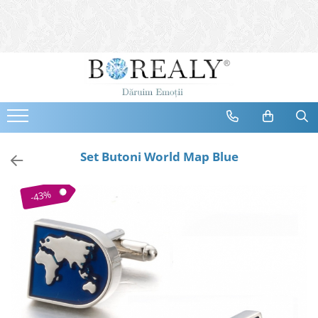
Bijuterii
Tipuri
Inele
Cercei
Bratari
Coliere
Set Butoni World Map Blue
Seturi
Brose
-43%
Tiare
Destinatari
Bijuterii Femei
Bijuterii Copii
Bijuterii Mirese
Selectii