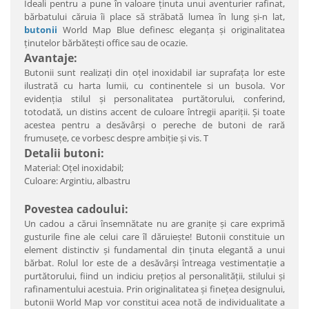
Ideali pentru a pune în valoare ţinuta unui aventurier rafinat,
bărbatului căruia îi place să străbată lumea în lung şi-n lat,
butonii
World Map Blue definesc eleganţa şi originalitatea
ţinutelor bărbăteşti office sau de ocazie.
Avantaje:
Butonii sunt realizaţi din oţel inoxidabil iar suprafaţa lor este
ilustrată cu harta lumii, cu continentele si un busola. Vor
evidenţia stilul şi personalitatea purtătorului, conferind,
totodată, un distins accent de culoare întregii apariţii. Şi toate
acestea pentru a desăvârşi o pereche de butoni de rară
frumuseţe, ce vorbesc despre ambiţie şi vis. T
Detalii butoni:
Material: Oţel inoxidabil;
Culoare: Argintiu, albastru
Povestea cadoului:
Un cadou a cărui însemnătate nu are graniţe şi care exprimă
gusturile fine ale celui care îl dăruieşte! Butonii constituie un
element distinctiv şi fundamental din ţinuta elegantă a unui
bărbat. Rolul lor este de a desăvârşi întreaga vestimentaţie a
purtătorului, fiind un indiciu preţios al personalităţii, stilului şi
rafinamentului acestuia. Prin originalitatea şi fineţea designului,
butonii World Map vor constitui acea notă de individualitate a