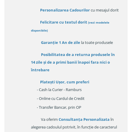
Personalizarea Cadourilor
cu mesajul dorit
Felicitare cu textul dorit
(
vezi modelele
disponibile
)
Garanție
1 An de zile
la toate produsele
Posibilitatea de a returna produsele în
14 zile
și de a primi
banii înapoi fara nici o
întrebare
Platești Ușor
, cum preferi
- Cash la Curier - Ramburs
- Online cu Cardul de Credit
- Transfer Bancar, prin OP
Va oferim
Consultanța Personalizata
în
alegerea cadoulul potrivit, în funcție de caracterul