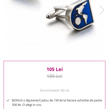
Reduceri
Cele mai noi
Cele mai vandute
Cele mai votate
Cu video
Pret
0 Lei - 100 Lei
100 Lei - 200 Lei
200 Lei - 300 Lei
300 Lei - 500 Lei
500 Lei - 1000 Lei
105 Lei
1000 Lei +
185 Lei
Economisesti:
80
Lei
BONUS o Bijuterie/Cadou de 150 lei la fiecare achizitie de peste
500 lei. O alegi in cos.