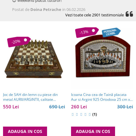
😊 Weekend placut tuturor!
Postat de
Doina Petrache
in 06.02.2026
Vezi toate cele 2901 testimoniale
-13%
-20%
Joc de SAH din lemn cu piese din
Icoana Cina cea de Taină placata
metal AURII/ARGINTII, calitate
Aur si Argint 925 Ortodoxa 25 cm x
premium
19 cm - Meteora - Made in Grecia
550 Lei
690 Lei
260 Lei
300 Lei
(1)
ADAUGA IN COS
ADAUGA IN COS