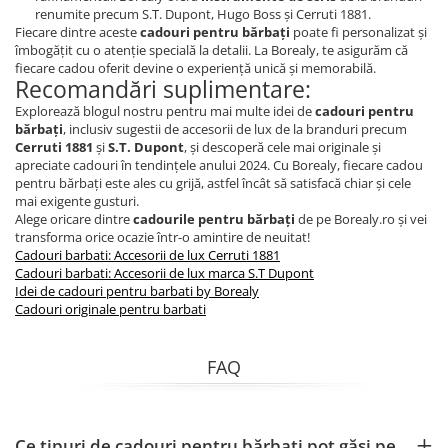
renumite precum S.T. Dupont, Hugo Boss și Cerruti 1881.
Fiecare dintre aceste
cadouri pentru bărbați
poate fi personalizat și
îmbogățit cu o atenție specială la detalii. La Borealy, te asigurăm că
fiecare cadou oferit devine o experiență unică și memorabilă.
Recomandări suplimentare:
Explorează blogul nostru pentru mai multe idei de
cadouri pentru
bărbați
, inclusiv sugestii de accesorii de lux de la branduri precum
Cerruti 1881
și
S.T. Dupont
, și descoperă cele mai originale și
apreciate cadouri în tendințele anului 2024. Cu Borealy, fiecare cadou
pentru bărbați este ales cu grijă, astfel încât să satisfacă chiar și cele
mai exigente gusturi.
Alege oricare dintre
cadourile pentru bărbați
de pe Borealy.ro și vei
transforma orice ocazie într-o amintire de neuitat!
Cadouri barbati: Accesorii de lux Cerruti 1881
Cadouri barbati: Accesorii de lux marca S.T Dupont
Idei de cadouri pentru barbati by Borealy
Cadouri originale pentru barbati
FAQ
Ce tipuri de cadouri pentru bărbați pot găsi pe