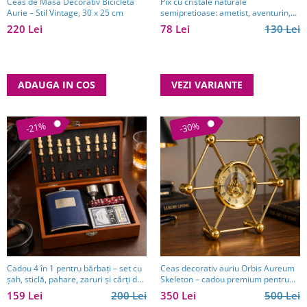
Ceas de Masă Decorativ Bicicletă
Pix cu cristale naturale
Aurie – Stil Vintage, 30 x 25 cm
semipretioase: ametist, aventurin,
lapis lazuli, ochi de tigru, citrin și
220 Lei
78 Lei
130 Lei
cuarț roz
ADAUGA IN COS
VEZI VARIANTE
-21%
-30%
Cadou 4 în 1 pentru bărbați – set cu
Ceas decorativ auriu Orbis Aureum
șah, sticlă, pahare, zaruri și cărți de
Skeleton – cadou premium pentru
joc
bărbați eleganți
159 Lei
200 Lei
350 Lei
500 Lei