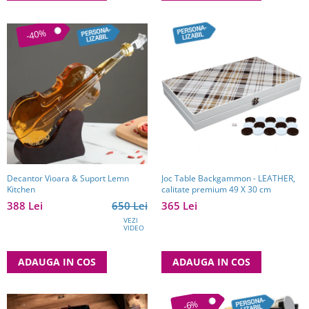
-40%
Decantor Vioara & Suport Lemn
Joc Table Backgammon - LEATHER,
Kitchen
calitate premium 49 X 30 cm
388 Lei
650 Lei
365 Lei
VEZI
VIDEO
ADAUGA IN COS
ADAUGA IN COS
-6%