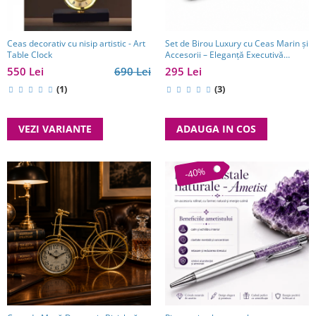
Ceas decorativ cu nisip artistic - Art
Set de Birou Luxury cu Ceas Marin și
Table Clock
Accesorii – Eleganță Executivă
pentru Manageri
550 Lei
690 Lei
295 Lei
(1)
(3)
VEZI VARIANTE
ADAUGA IN COS
-40%