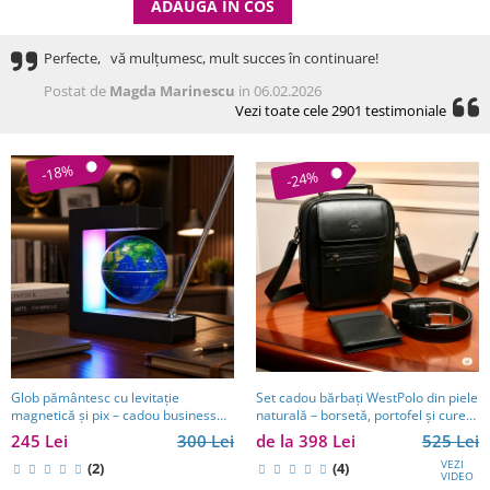
ADAUGA IN COS
Perfecte, vă mulțumesc, mult succes în continuare!
Postat de
Magda Marinescu
in 06.02.2026
Vezi toate cele 2901 testimoniale
-18%
-24%
Set cadou bărbați WestPolo din piele
Glob pământesc cu levitație
naturală – borsetă, portofel și curea
magnetică și pix – cadou business
premium
pentru bărbați pasionați de
de la 398 Lei
525 Lei
245 Lei
300 Lei
tehnologie și călătorii
VEZI
(4)
(2)
VIDEO