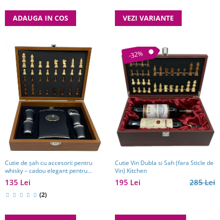
VEZI VARIANTE
ADAUGA IN COS
-32%
Cutie de șah cu accesorii pentru
Cutie Vin Dubla si Sah (fara Sticle de
whisky – cadou elegant pentru
Vin) Kitchen
bărbați pasionați de strategie. TOP
135 Lei
195 Lei
285 Lei
10 Cadouri Barbati
(2)