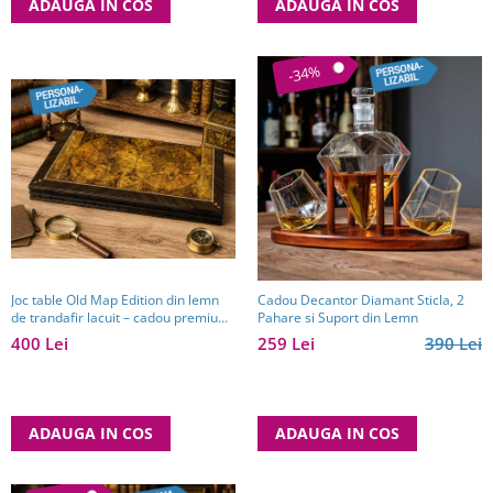
ADAUGA IN COS
ADAUGA IN COS
-34%
Joc table Old Map Edition din lemn
Cadou Decantor Diamant Sticla, 2
de trandafir lacuit – cadou premium
Pahare si Suport din Lemn
pentru bărbați pasionați de jocuri
400 Lei
259 Lei
390 Lei
clasice
ADAUGA IN COS
ADAUGA IN COS