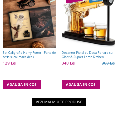
Set Caligrafie Harry Potter - Pana de
Decantor Pistol cu Doua Pahare cu
scris si calimara desk
Glont & Suport Lemn Kitchen
129 Lei
340 Lei
360 Lei
ADAUGA IN COS
ADAUGA IN COS
VEZI MAI MULTE PRODUSE