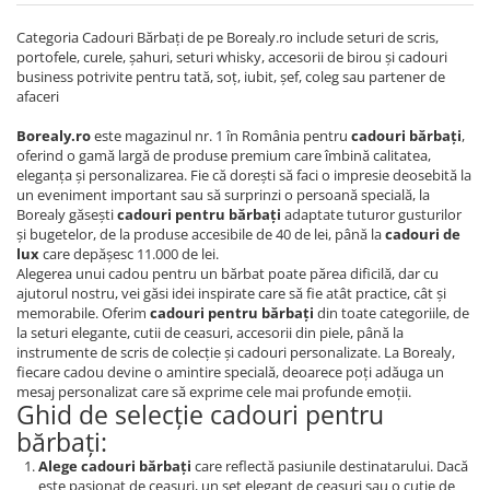
Categoria Cadouri Bărbați de pe Borealy.ro include seturi de scris,
portofele, curele, șahuri, seturi whisky, accesorii de birou și cadouri
business potrivite pentru tată, soț, iubit, șef, coleg sau partener de
afaceri
Borealy.ro
este magazinul nr. 1 în România pentru
cadouri bărbați
,
oferind o gamă largă de produse premium care îmbină calitatea,
eleganța și personalizarea. Fie că dorești să faci o impresie deosebită la
un eveniment important sau să surprinzi o persoană specială, la
Borealy găsești
cadouri pentru bărbați
adaptate tuturor gusturilor
și bugetelor, de la produse accesibile de 40 de lei, până la
cadouri de
lux
care depășesc 11.000 de lei.
Alegerea unui cadou pentru un bărbat poate părea dificilă, dar cu
ajutorul nostru, vei găsi idei inspirate care să fie atât practice, cât și
memorabile. Oferim
cadouri pentru bărbați
din toate categoriile, de
la seturi elegante, cutii de ceasuri, accesorii din piele, până la
instrumente de scris de colecție și cadouri personalizate. La Borealy,
fiecare cadou devine o amintire specială, deoarece poți adăuga un
mesaj personalizat care să exprime cele mai profunde emoții.
Ghid de selecție cadouri pentru
bărbați:
Alege cadouri bărbați
care reflectă pasiunile destinatarului. Dacă
este pasionat de ceasuri, un set elegant de ceasuri sau o cutie de