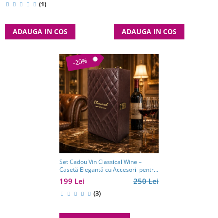
(1)
ADAUGA IN COS
ADAUGA IN COS
-20%
Set Cadou Vin Classical Wine –
Casetă Elegantă cu Accesorii pentru
Vin
199 Lei
250 Lei
(3)