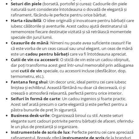
Seturi din piele
(borsetă, portofel și curea): Cadourile din piele
naturală sunt considerate întotdeauna o dovadă de eleganță și
rafinament, făcându-le perfecte pentru orice bărbat.
Harta răzuibilă
: O idee originală și inovatoare pentru bărbații care
iubesc călătoriile și aventurile. Acest cadou ajută destinatarul să
rememoreze fiecare destinație vizitată și să retrăiască momentele
speciale din jurul lumii.
Ceasurile de mână
: Nimeni nu poate avea suficiente ceasuri! Fie
că este vorba de un ceas casual sau unul elegant, un ceas de mână
este un
cadou pentru bărbați
care va fi întotdeauna apreciat.
Cutii de vin cu accesorii
: O sticlă de vin este un cadou obișnuit,
dar poți transforma acest gest într-unul memorabil prin adăugarea
unei
cutii de vin
speciale, cu accesorii incluse (desfăcător, dop,
termometru, etc.).
Fantana feng shui
: Un decor unic, ideal pentru cei care iubesc
liniștea și echilibrul. Această fântână nu doar că decorează, ci și
creează o atmosferă relaxantă, perfectă pentru orice interior.
Seifuri în formă de carte
: Un cadou ingenios și foarte practic.
Acest seif arată precum o carte elegantă și este perfect pentru a
păstra bunurile de preț în siguranță.
Business desk-urile
: Organizează biroul cu stil. Aceste seturi
elegante sunt cadouri potrivite pentru bărbații de afaceri, oferindu-
le un plus de prestanță și organizare.
Instrumentele de scris de lux
: Perfecte pentru cei care apreciază
rafinamentul. Borealy oferă
instrumente de scris
de la branduri