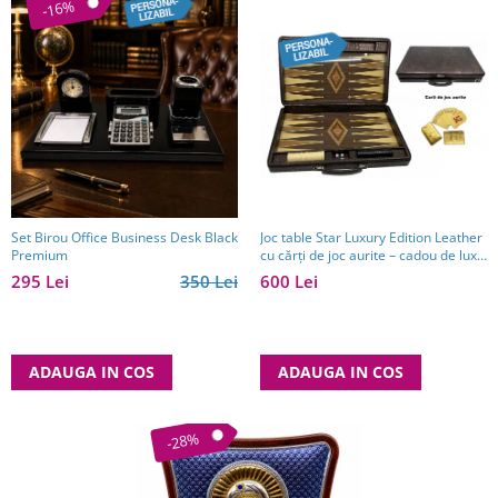
-16%
Set Birou Office Business Desk Black
Joc table Star Luxury Edition Leather
Premium
cu cărți de joc aurite – cadou de lux
pentru bărbați
295 Lei
350 Lei
600 Lei
ADAUGA IN COS
ADAUGA IN COS
-28%