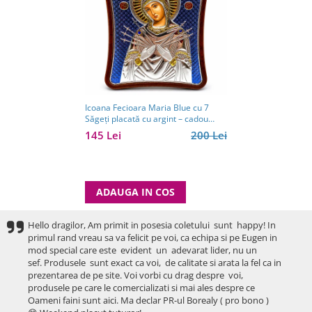
Icoana Fecioara Maria Blue cu 7
Săgeți placată cu argint – cadou
spiritual pentru familie - Made in
145 Lei
200 Lei
Grecia - 12,5 x 15,5 cm
ADAUGA IN COS
Hello dragilor, Am primit in posesia coletului sunt happy! In
primul rand vreau sa va felicit pe voi, ca echipa si pe Eugen in
mod special care este evident un adevarat lider, nu un
sef. Produsele sunt exact ca voi, de calitate si arata la fel ca in
prezentarea de pe site. Voi vorbi cu drag despre voi,
produsele pe care le comercializati si mai ales despre ce
Oameni faini sunt aici. Ma declar PR-ul Borealy ( pro bono )