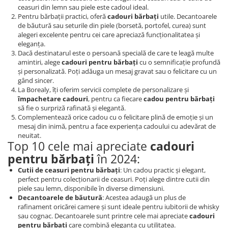
ceasuri din lemn sau piele este cadoul ideal.
Pentru bărbații practici, oferă
cadouri bărbați
utile. Decantoarele
de băutură sau seturile din piele (borsetă, portofel, curea) sunt
alegeri excelente pentru cei care apreciază funcționalitatea și
eleganța.
Dacă destinatarul este o persoană specială de care te leagă multe
amintiri, alege
cadouri pentru bărbați
cu o semnificație profundă
și personalizată. Poți adăuga un mesaj gravat sau o felicitare cu un
gând sincer.
La Borealy, îți oferim servicii complete de personalizare și
împachetare cadouri
, pentru ca fiecare
cadou pentru bărbați
să fie o surpriză rafinată și elegantă.
Complementează orice cadou cu o felicitare plină de emoție și un
mesaj din inimă, pentru a face experiența cadoului cu adevărat de
neuitat.
Top 10 cele mai apreciate
cadouri
pentru bărbați
în 2024:
Cutii de ceasuri pentru bărbați
: Un cadou practic și elegant,
perfect pentru colecționarii de ceasuri. Poți alege dintre cutii din
piele sau lemn, disponibile în diverse dimensiuni.
Decantoarele de băutură
: Acestea adaugă un plus de
rafinament oricărei camere și sunt ideale pentru iubitorii de whisky
sau cognac. Decantoarele sunt printre cele mai apreciate
cadouri
pentru bărbați
care combină eleganța cu utilitatea.