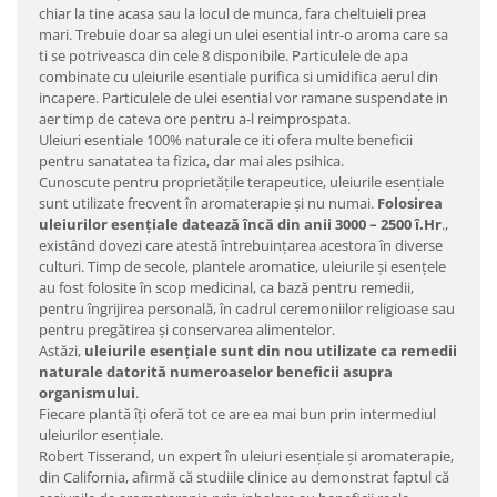
chiar la tine acasa sau la locul de munca, fara cheltuieli prea
mari. Trebuie doar sa alegi un ulei esential intr-o aroma care sa
ti se potriveasca din cele 8 disponibile. Particulele de apa
combinate cu uleiurile esentiale purifica si umidifica aerul din
incapere. Particulele de ulei esential vor ramane suspendate in
aer timp de cateva ore pentru a-l reimprospata.
Uleiuri esentiale 100% naturale ce iti ofera multe beneficii
pentru sanatatea ta fizica, dar mai ales psihica.
Cunoscute pentru proprietățile terapeutice, uleiurile esențiale
sunt utilizate frecvent în aromaterapie și nu numai.
Folosirea
uleiurilor esențiale datează încă din anii 3000 – 2500 î.Hr
.,
existând dovezi care atestă întrebuințarea acestora în diverse
culturi. Timp de secole, plantele aromatice, uleiurile și esențele
au fost folosite în scop medicinal, ca bază pentru remedii,
pentru îngrijirea personală, în cadrul ceremoniilor religioase sau
pentru pregătirea și conservarea alimentelor.
Astăzi,
uleiurile esențiale sunt din nou utilizate ca remedii
naturale datorită numeroaselor beneficii asupra
organismului
.
Fiecare plantă îți oferă tot ce are ea mai bun prin intermediul
uleiurilor esențiale.
Robert Tisserand, un expert în uleiuri esențiale și aromaterapie,
din California, afirmă că studiile clinice au demonstrat faptul că