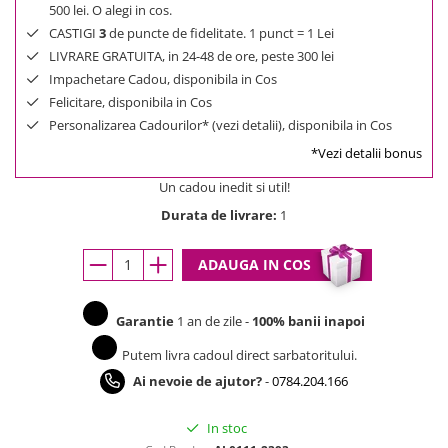
500 lei. O alegi in cos.
CASTIGI
3
de puncte de fidelitate. 1 punct = 1 Lei
LIVRARE GRATUITA, in 24-48 de ore, peste 300 lei
Impachetare Cadou, disponibila in Cos
Felicitare, disponibila in Cos
Personalizarea Cadourilor* (vezi detalii), disponibila in Cos
*Vezi detalii bonus
Un cadou inedit si util!
Durata de livrare:
1
ADAUGA IN COS
Garantie
1 an de zile -
100% banii inapoi
Putem livra cadoul direct sarbatoritului.
Ai nevoie de ajutor?
-
0784.204.166
In stoc