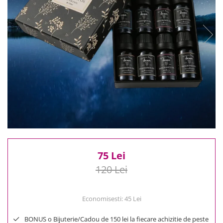
Reduceri
Cele mai noi
Cele mai vandute
Cele mai votate
Cu video
Pret
0 Lei - 100 Lei
100 Lei - 200 Lei
200 Lei - 300 Lei
300 Lei - 500 Lei
500 Lei - 1000 Lei
1000 Lei +
75 Lei
120 Lei
Economisesti:
45
Lei
BONUS o Bijuterie/Cadou de 150 lei la fiecare achizitie de peste