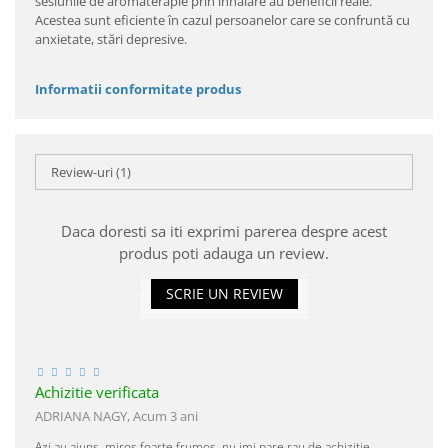
sesiunile de aromaterapie prin inhalare au beneficii reale.
Acestea sunt eficiente în cazul persoanelor care se confruntă cu
anxietate, stări depresive.
Informatii conformitate produs
Review-uri
(1)
Daca doresti sa iti exprimi parerea despre acest
produs poti adauga un review.
SCRIE UN REVIEW
Achizitie verificata
ADRIANA NAGY,
Acum 3 ani
Azi au ajuns, miros foarte frumos ,nu imi pare rau de achizitie