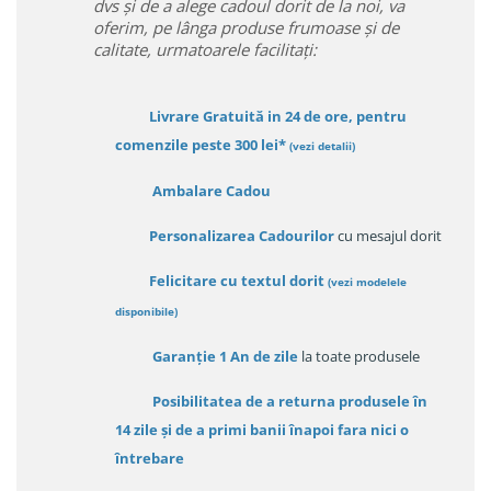
dvs și de a alege cadoul dorit de la noi, va
oferim, pe lânga produse frumoase și de
calitate, urmatoarele facilitați:
Livrare Gratuită in 24 de ore, pentru
comenzile peste 300 lei*
(vezi detalii)
Ambalare Cadou
Personalizarea Cadourilor
cu mesajul dorit
Felicitare cu textul dorit
(
vezi modelele
disponibile
)
Garanție
1 An de zile
la toate produsele
Posibilitatea de a returna produsele în
14 zile
și de a primi
banii înapoi fara nici o
întrebare