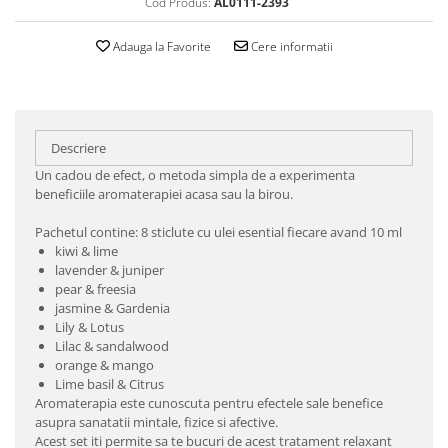
Cod Produs:
AL0111-2393
Adauga la Favorite
Cere informatii
Descriere
Un cadou de efect, o metoda simpla de a experimenta
beneficiile aromaterapiei acasa sau la birou.
Pachetul contine: 8 sticlute cu ulei esential fiecare avand 10 ml
kiwi & lime
lavender & juniper
pear & freesia
jasmine & Gardenia
Lily & Lotus
Lilac & sandalwood
orange & mango
Lime basil & Citrus
Aromaterapia este cunoscuta pentru efectele sale benefice
asupra sanatatii mintale, fizice si afective.
Acest set iti permite sa te bucuri de acest tratament relaxant