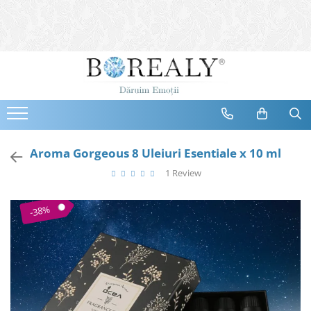
Bijuterii
Tipuri
Inele
Cercei
Bratari
Coliere
Aroma Gorgeous 8 Uleiuri Esentiale x 10 ml
Seturi
1 Review
Brose
Tiare
-38%
Destinatari
Bijuterii Femei
Bijuterii Copii
Bijuterii Mirese
Selectii