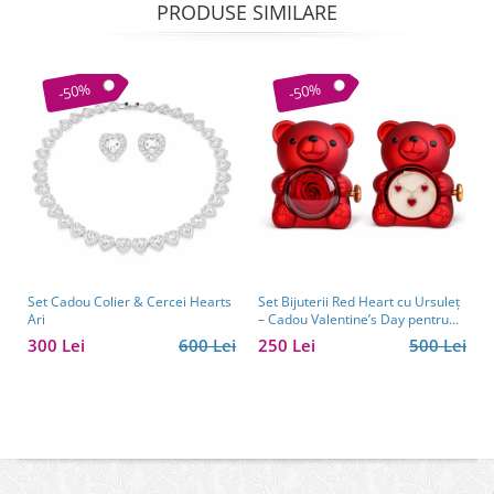
PRODUSE SIMILARE
-50%
-50%
Set Cadou Colier & Cercei Hearts
Set Bijuterii Red Heart cu Ursuleț
Ari
– Cadou Valentine’s Day pentru
Femei
300 Lei
600 Lei
250 Lei
500 Lei