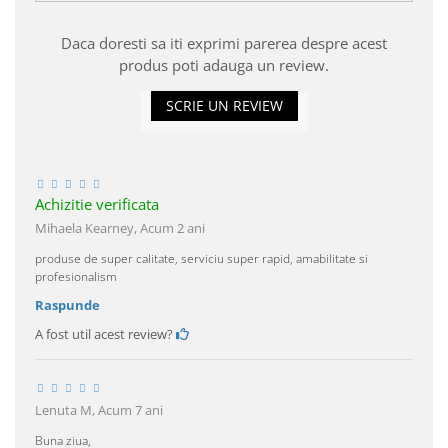
Daca doresti sa iti exprimi parerea despre acest
produs poti adauga un review.
SCRIE UN REVIEW
Achizitie verificata
Mihaela Kearney,
Acum 2 ani
produse de super calitate, serviciu super rapid, amabilitate si
profesionalism
Raspunde
A fost util acest review?
Lenuta M,
Acum 7 ani
Buna ziua,