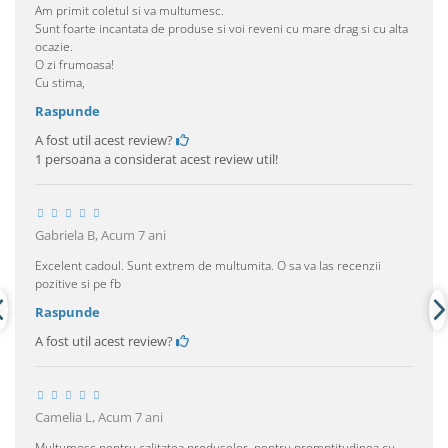
Am primit coletul si va multumesc.
Sunt foarte incantata de produse si voi reveni cu mare drag si cu alta
ocazie.
O zi frumoasa!
Cu stima,
Raspunde
A fost util acest review?
1 persoana a considerat acest review util!
Gabriela B,
Acum 7 ani
Excelent cadoul. Sunt extrem de multumita. O sa va las recenzii
pozitive si pe fb
Raspunde
A fost util acest review?
Camelia L,
Acum 7 ani
Multumesc pentru calitatea produselor, pentru promptitudinea cu