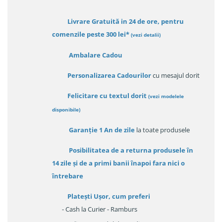
Livrare Gratuită in 24 de ore, pentru
comenzile peste 300 lei*
(vezi detalii)
Ambalare Cadou
Personalizarea Cadourilor
cu mesajul dorit
Felicitare cu textul dorit
(
vezi modelele
disponibile
)
Garanție
1 An de zile
la toate produsele
Posibilitatea de a returna produsele în
14 zile
și de a primi
banii înapoi fara nici o
întrebare
Platești Ușor
, cum preferi
- Cash la Curier - Ramburs