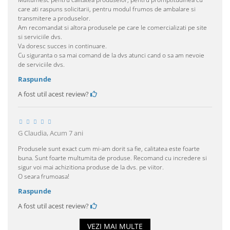
care ati raspuns solicitarii, pentru modul frumos de ambalare si
transmitere a produselor.
Am recomandat si altora produsele pe care le comercializati pe site
si serviciile dvs.
Va doresc succes in continuare.
Cu siguranta o sa mai comand de la dvs atunci cand o sa am nevoie
de serviciile dvs.
Raspunde
A fost util acest review?
G Claudia,
Acum 7 ani
Produsele sunt exact cum mi-am dorit sa fie, calitatea este foarte
buna. Sunt foarte multumita de produse. Recomand cu incredere si
sigur voi mai achizitiona produse de la dvs. pe viitor.
O seara frumoasa!
Raspunde
A fost util acest review?
VEZI MAI MULTE