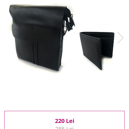
Reduceri
Cele mai noi
Cele mai vandute
Cele mai votate
Cu video
Pret
0 Lei - 100 Lei
100 Lei - 200 Lei
200 Lei - 300 Lei
300 Lei - 500 Lei
500 Lei - 1000 Lei
1000 Lei +
220 Lei
285 Lei