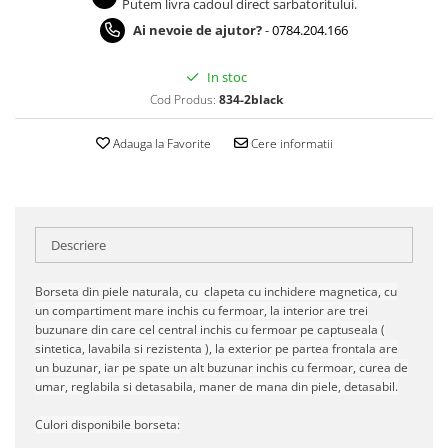
Putem livra cadoul direct sarbatoritului.
Ai nevoie de ajutor?
-
0784.204.166
In stoc
Cod Produs:
834-2black
Adauga la Favorite
Cere informatii
Descriere
Borseta din piele naturala, cu clapeta cu inchidere magnetica, cu
un compartiment mare inchis cu fermoar, la interior are trei
buzunare din care cel central inchis cu fermoar pe captuseala (
sintetica, lavabila si rezistenta ), la exterior pe partea frontala are
un buzunar, iar pe spate un alt buzunar inchis cu fermoar, curea de
umar, reglabila si detasabila, maner de mana din piele, detasabil.
Culori disponibile borseta: