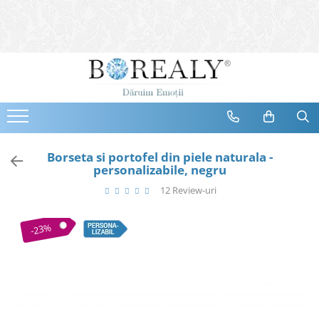
Bijuterii
Tipuri
Inele
Cercei
Bratari
Coliere
Borseta si portofel din piele naturala -
personalizabile, negru
Seturi
12 Review-uri
Brose
Tiare
-23%
Destinatari
Bijuterii Femei
Bijuterii Copii
Bijuterii Mirese
Selectii