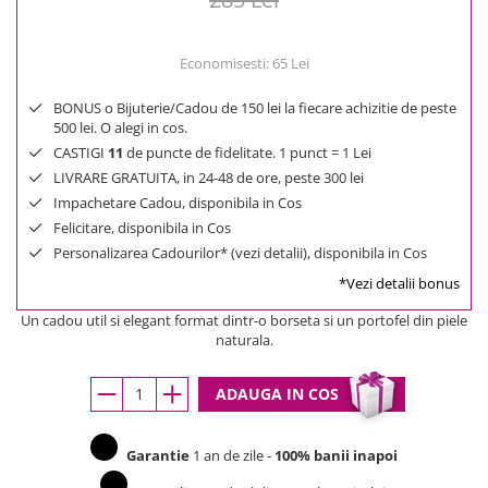
Economisesti:
65
Lei
BONUS o Bijuterie/Cadou de 150 lei la fiecare achizitie de peste
500 lei. O alegi in cos.
CASTIGI
11
de puncte de fidelitate. 1 punct = 1 Lei
LIVRARE GRATUITA, in 24-48 de ore, peste 300 lei
Impachetare Cadou, disponibila in Cos
Felicitare, disponibila in Cos
Personalizarea Cadourilor* (vezi detalii), disponibila in Cos
*Vezi detalii bonus
Un cadou util si elegant format dintr-o borseta si un portofel din piele
naturala.
ADAUGA IN COS
Garantie
1 an de zile -
100% banii inapoi