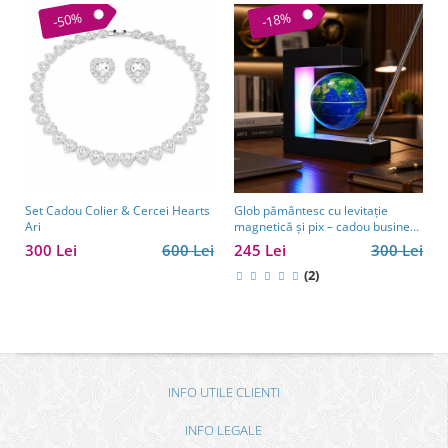
-50%
-18%
Set Cadou Colier & Cercei Hearts
Glob pământesc cu levitație
Ari
magnetică și pix – cadou business
pentru bărbați pasionați de
300 Lei
600 Lei
245 Lei
300 Lei
tehnologie și călătorii
(2)
INFO UTILE CLIENTI
INFO LEGALE