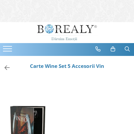
Bijuterii
Tipuri
Inele
Cercei
Bratari
Coliere
Carte Wine Set 5 Accesorii Vin
Seturi
Brose
Tiare
Destinatari
Bijuterii Femei
Bijuterii Copii
Bijuterii Mirese
Selectii