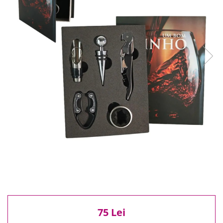
Reduceri
Cele mai noi
Cele mai vandute
Cele mai votate
Cu video
Pret
0 Lei - 100 Lei
100 Lei - 200 Lei
200 Lei - 300 Lei
300 Lei - 500 Lei
500 Lei - 1000 Lei
1000 Lei +
75 Lei