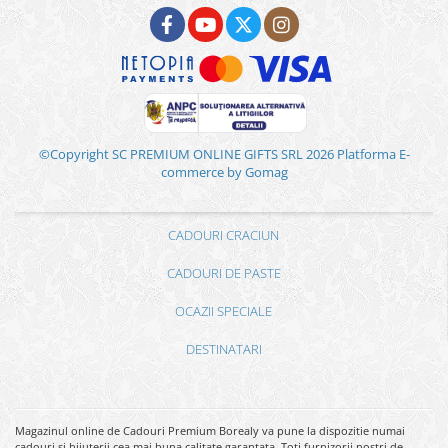
©Copyright SC PREMIUM ONLINE GIFTS SRL 2026
Platforma E-
commerce by Gomag
CADOURI CRACIUN
CADOURI DE PASTE
OCAZII SPECIALE
DESTINATARI
Magazinul online de Cadouri Premium Borealy va pune la dispozitie numai
cadouri si bijuterii cea mai buna calitate garantata. Toti furnizorii nostri de