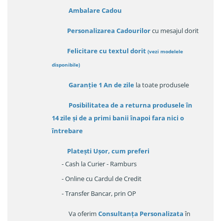
Ambalare Cadou
Personalizarea Cadourilor
cu mesajul dorit
Felicitare cu textul dorit
(
vezi modelele
disponibile
)
Garanție
1 An de zile
la toate produsele
Posibilitatea de a returna produsele în
14 zile
și de a primi
banii înapoi fara nici o
întrebare
Platești Ușor
, cum preferi
- Cash la Curier - Ramburs
- Online cu Cardul de Credit
- Transfer Bancar, prin OP
Va oferim
Consultanța Personalizata
în