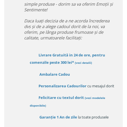
simple produse - dorim sa va oferim Emoții și
Sentimente!
Daca luați decizia de a ne acorda încrederea
dvs și de a alege cadoul dorit de la noi, va
oferim, pe lânga produse frumoase și de
calitate, urmatoarele facilitați:
Livrare Gratuită in 24 de ore, pentru
comenzile peste 300 lei*
(vezi detalii)
Ambalare Cadou
Personalizarea Cadourilor
cu mesajul dorit
Felicitare cu textul dorit
(
vezi modelele
disponibile
)
Garanție
1 An de zile
la toate produsele