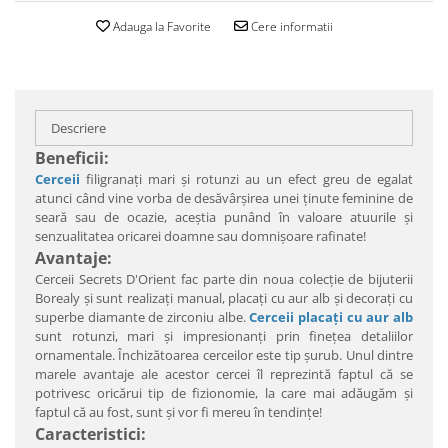
Adauga la Favorite
Cere informatii
Descriere
Beneficii:
Cerceii
filigranaţi mari şi rotunzi au un efect greu de egalat
atunci când vine vorba de desăvârşirea unei ţinute feminine de
seară sau de ocazie, aceştia punând în valoare atuurile şi
senzualitatea oricarei doamne sau domnişoare rafinate!
Avantaje:
Cerceii Secrets D'Orient fac parte din noua colecţie de bijuterii
Borealy şi sunt realizaţi manual, placaţi cu aur alb şi decoraţi cu
superbe diamante de zirconiu albe.
Cerceii placaţi cu aur alb
sunt rotunzi, mari şi impresionanţi prin fineţea detaliilor
ornamentale. Închizătoarea cerceilor este tip şurub. Unul dintre
marele avantaje ale acestor cercei îl reprezintă faptul că se
potrivesc oricărui tip de fizionomie, la care mai adăugăm şi
faptul că au fost, sunt şi vor fi mereu în tendinţe!
Caracteristici: