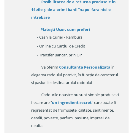
Posibilitatea de a returna produsele în
14 zile
și de a primi
banii înapoi fara nici o
întrebare
Platești Ușor
, cum preferi
- Cash la Curier - Ramburs
- Online cu Cardul de Credit
- Transfer Bancar, prin OP
Va oferim
Consultanța Personalizata
în
alegerea cadoulul potrivit, în funcție de caracterul
și pasiunile destinatarului cadoului
Cadourile noastre nu sunt simple produse ci
fiecare are "
un ingredient secret
" care poate fi
reprezentat de frumusețe, calitate, sentimente,
detalii, poveste, parfum, pasiune, impresii de
neuitat