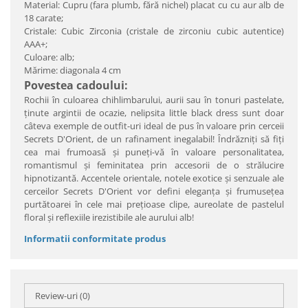
Material: Cupru (fara plumb, fără nichel) placat cu cu aur alb de
18 carate;
Cristale: Cubic Zirconia (cristale de zirconiu cubic autentice)
AAA+;
Culoare: alb;
Mărime: diagonala 4 cm
Povestea cadoului:
Rochii în culoarea chihlimbarului, aurii sau în tonuri pastelate,
ţinute argintii de ocazie, nelipsita little black dress sunt doar
câteva exemple de outfit-uri ideal de pus în valoare prin cerceii
Secrets D'Orient, de un rafinament inegalabil! Îndrăzniţi să fiţi
cea mai frumoasă şi puneţi-vă în valoare personalitatea,
romantismul şi feminitatea prin accesorii de o strălucire
hipnotizantă. Accentele orientale, notele exotice şi senzuale ale
cerceilor Secrets D'Orient vor defini eleganţa şi frumuseţea
purtătoarei în cele mai preţioase clipe, aureolate de pastelul
floral şi reflexiile irezistibile ale aurului alb!
Informatii conformitate produs
Review-uri
(0)