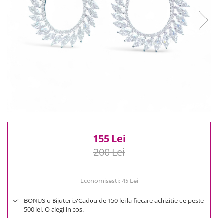
Reduceri
Cele mai noi
Cele mai vandute
Cele mai votate
Cu video
Pret
0 Lei - 100 Lei
100 Lei - 200 Lei
200 Lei - 300 Lei
300 Lei - 500 Lei
500 Lei - 1000 Lei
155 Lei
1000 Lei +
200 Lei
Economisesti:
45
Lei
BONUS o Bijuterie/Cadou de 150 lei la fiecare achizitie de peste
500 lei. O alegi in cos.