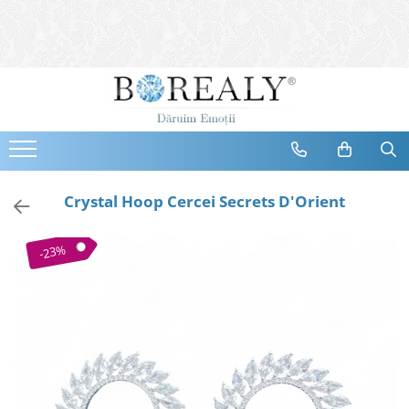
Bijuterii
Tipuri
Inele
Cercei
Bratari
Coliere
Crystal Hoop Cercei Secrets D'Orient
Seturi
Brose
-23%
Tiare
Destinatari
Bijuterii Femei
Bijuterii Copii
Bijuterii Mirese
Selectii