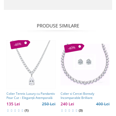
PRODUSE SIMILARE
-46%
-40%
Colier si Cercei Borealy
Colier Tennis Luxury cu Pandantiv
Incomparable Brilliant
Pear Cut – Eleganță Atemporală
240 Lei
400 Lei
135 Lei
250 Lei
(3)
(1)