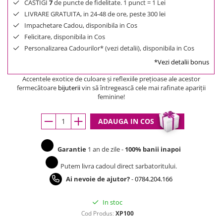
CASTIGI
7
de puncte de fidelitate. 1 punct = 1 Lei
LIVRARE GRATUITA, in 24-48 de ore, peste 300 lei
Impachetare Cadou, disponibila in Cos
Felicitare, disponibila in Cos
Personalizarea Cadourilor* (vezi detalii), disponibila in Cos
*Vezi detalii bonus
Accentele exotice de culoare şi reflexiile preţioase ale acestor
fermecătoare
bijuterii
vin să întregească cele mai rafinate apariţii
feminine!
ADAUGA IN COS
Garantie
1 an de zile -
100% banii inapoi
Putem livra cadoul direct sarbatoritului.
Ai nevoie de ajutor?
-
0784.204.166
In stoc
Cod Produs:
XP100