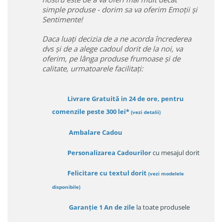
simple produse - dorim sa va oferim Emoții și
Sentimente!
Daca luați decizia de a ne acorda încrederea
dvs și de a alege cadoul dorit de la noi, va
oferim, pe lânga produse frumoase și de
calitate, urmatoarele facilitați:
Livrare Gratuită in 24 de ore, pentru
comenzile peste 300 lei*
(vezi detalii)
Ambalare Cadou
Personalizarea Cadourilor
cu mesajul dorit
Felicitare cu textul dorit
(
vezi modelele
disponibile
)
Garanție
1 An de zile
la toate produsele