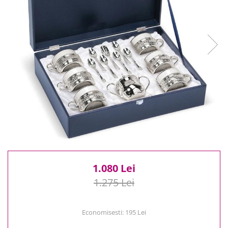
Reduceri
Cele mai noi
Cele mai vandute
Cele mai votate
Cu video
Pret
0 Lei - 100 Lei
100 Lei - 200 Lei
200 Lei - 300 Lei
300 Lei - 500 Lei
500 Lei - 1000 Lei
1000 Lei +
1.080 Lei
1.275 Lei
Economisesti:
195
Lei