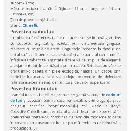
suport - 3 cm;
Mărime recipient zahăr: Înălțime - 11 cm; Lungime - 14 cm;
Lățime - 6 cm;
Ţara de provenienţă: Italia;
Brand:
Chinelli
.
Povestea cadoului:
Simplitatea fiecărei ceşti albe din acest set se îmbină grandios
cu suportul argintat şi reliefat prin ornamentele gingaşe,
realizate cu migală de artist. Linguriţele însoţesc, la rândul lor,
fastul strălucirii, pentru ca acesta să-şi afle punctul culminant în
înfăţişarea zaharniţei argintate şi care va da un plus de eleganţă
aranjamentului de pe măsuţa pentru cafea. Setul cadou vă este
oferit într-o casetă din piele ecologică, neagră. Un cadou prin
definiţie luxuriant, care va prilejui momente de delectare
rafinată acelora însetaţi de frumos şi de valori superioare!
Povestea Brandului:
Brandul italian Chinelli ne propune o gamă variată de
cadouri
de lux
şi accesorii pentru casă, remarcabile prin eleganţă şi cu
designuri specifice inconfundabilului stil „Made in Italy”.
Colecţiile Chinelli sunt rezultatul a zeci de ani de experienţă în
prelucrarea metalelor, combinat cu tehnicile moderne folosite
în crearea produselor de lux ce poartă emblema distinctivă a
producătorului.