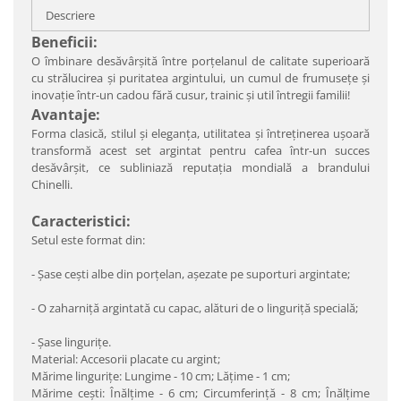
Descriere
Beneficii:
O îmbinare desăvârşită între porţelanul de calitate superioară
cu strălucirea şi puritatea argintului, un cumul de frumuseţe şi
inovaţie într-un cadou fără cusur, trainic şi util întregii familii!
Avantaje:
Forma clasică, stilul şi eleganţa, utilitatea şi întreţinerea uşoară
transformă acest set argintat pentru cafea într-un succes
desăvârşit, ce subliniază reputaţia mondială a brandului
Chinelli.
Caracteristici:
Setul este format din:
- Şase ceşti albe din porţelan, aşezate pe suporturi argintate;
- O zaharniţă argintată cu capac, alături de o linguriţă specială;
- Şase linguriţe.
Material: Accesorii placate cu argint;
Mărime lingurițe: Lungime - 10 cm; Lățime - 1 cm;
Mărime cești: Înălțime - 6 cm; Circumferință - 8 cm; Înălțime