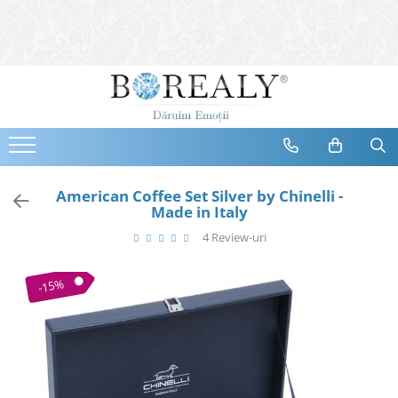
Bijuterii
Tipuri
Inele
Cercei
Bratari
Coliere
American Coffee Set Silver by Chinelli -
Made in Italy
Seturi
4 Review-uri
Brose
Tiare
-15%
Destinatari
Bijuterii Femei
Bijuterii Copii
Bijuterii Mirese
Selectii