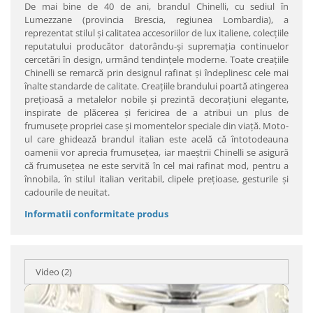
De mai bine de 40 de ani, brandul Chinelli, cu sediul în
Lumezzane (provincia Brescia, regiunea Lombardia), a
reprezentat stilul şi calitatea accesoriilor de lux italiene, colecţiile
reputatului producător datorându-şi supremaţia continuelor
cercetări în design, urmând tendinţele moderne. Toate creaţiile
Chinelli se remarcă prin designul rafinat şi îndeplinesc cele mai
înalte standarde de calitate. Creaţiile brandului poartă atingerea
preţioasă a metalelor nobile şi prezintă decoraţiuni elegante,
inspirate de plăcerea şi fericirea de a atribui un plus de
frumuseţe propriei case şi momentelor speciale din viaţă. Moto-
ul care ghidează brandul italian este acelă că întotodeauna
oamenii vor aprecia frumuseţea, iar maeştrii Chinelli se asigură
că frumuseţea ne este servită în cel mai rafinat mod, pentru a
înnobila, în stilul italian veritabil, clipele preţioase, gesturile şi
cadourile de neuitat.
Informatii conformitate produs
Video
(2)