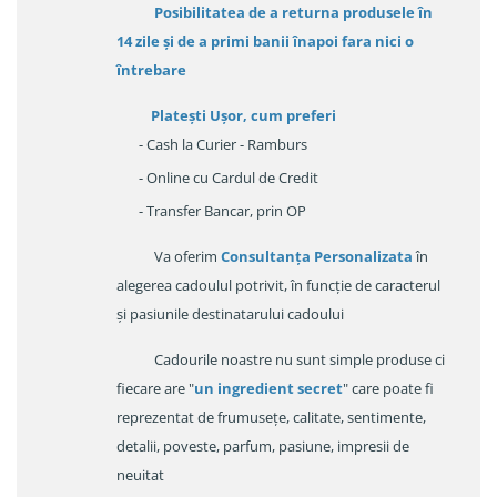
Posibilitatea de a returna produsele în
14 zile
și de a primi
banii înapoi fara nici o
întrebare
Platești Ușor
, cum preferi
- Cash la Curier - Ramburs
- Online cu Cardul de Credit
- Transfer Bancar, prin OP
Va oferim
Consultanța Personalizata
în
alegerea cadoulul potrivit, în funcție de caracterul
și pasiunile destinatarului cadoului
Cadourile noastre nu sunt simple produse ci
fiecare are "
un ingredient secret
" care poate fi
reprezentat de frumusețe, calitate, sentimente,
detalii, poveste, parfum, pasiune, impresii de
neuitat