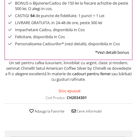
BONUS o Bijuterie/Cadou de 150 lei la fiecare achizitie de peste
500 lei. O alegi in cos.
CASTIGI
54
de puncte de fidelitate. 1 punct = 1 Lei
LIVRARE GRATUITA, in 24-48 de ore, peste 300 lei
Impachetare Cadou, disponibila in Cos
Felicitare, disponibila in Cos
Personalizarea Cadourilor* (vezi detalii), disponibila in Cos
*Vezi detalii bonus
Un set pentru cafea luxuriant, înnobilat cu argint, clasic şi modern,
semnat Chinelli! Setul American Coffee Silver by Chinelli se dovedeşte
a fi o alegere excelentă în materie de
cadouri pentru femei
sau bărbaţi
cu gusturi rafinate.
Stoc epuizat
Cod Produs:
CH2034301
Adauga la Favorite
Cere informatii