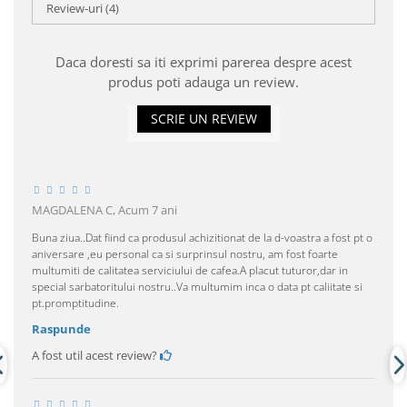
Review-uri
(4)
Daca doresti sa iti exprimi parerea despre acest
produs poti adauga un review.
SCRIE UN REVIEW
MAGDALENA C,
Acum 7 ani
Buna ziua..Dat fiind ca produsul achizitionat de la d-voastra a fost pt o
aniversare ,eu personal ca si surprinsul nostru, am fost foarte
multumiti de calitatea serviciului de cafea.A placut tuturor,dar in
special sarbatoritului nostru..Va multumim inca o data pt caliitate si
pt.promptitudine.
Raspunde
A fost util acest review?