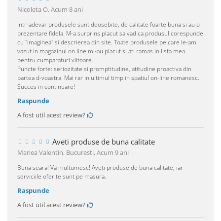
Nicoleta O,
Acum 8 ani
Intr-adevar produsele sunt deosebite, de calitate foarte buna si au o
prezentare fidela. M-a surprins placut sa vad ca produsul corespunde
cu "imaginea" si descrierea din site. Toate produsele pe care le-am
vazut in magazinul on line mi-au placut si ati ramas in lista mea
pentru cumparaturi viitoare.
Puncte forte: seriozitate si promptitudine, atitudine proactiva din
partea d-voastra. Mai rar in ultimul timp in spatiul on-line romanesc.
Succes in continuare!
Raspunde
A fost util acest review?
Aveti produse de buna calitate
Manea Valentin, Bucuresti,
Acum 9 ani
Buna seara! Va multumesc! Aveti produse de buna calitate, iar
serviciile oferite sunt pe masura.
Raspunde
A fost util acest review?