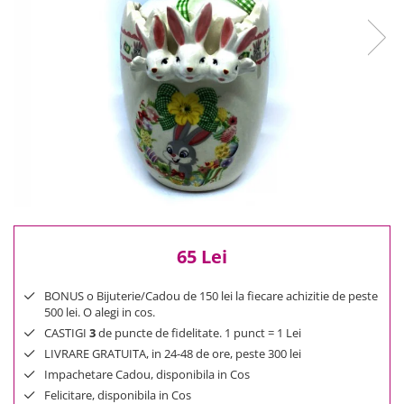
Reduceri
Cele mai noi
Cele mai vandute
Cele mai votate
Cu video
Pret
0 Lei - 100 Lei
100 Lei - 200 Lei
200 Lei - 300 Lei
300 Lei - 500 Lei
500 Lei - 1000 Lei
65 Lei
1000 Lei +
BONUS o Bijuterie/Cadou de 150 lei la fiecare achizitie de peste
500 lei. O alegi in cos.
CASTIGI
3
de puncte de fidelitate. 1 punct = 1 Lei
LIVRARE GRATUITA, in 24-48 de ore, peste 300 lei
Impachetare Cadou, disponibila in Cos
Felicitare, disponibila in Cos