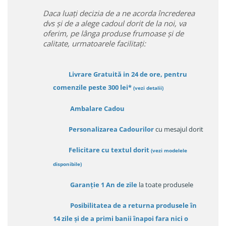
Daca luați decizia de a ne acorda încrederea
dvs și de a alege cadoul dorit de la noi, va
oferim, pe lânga produse frumoase și de
calitate, urmatoarele facilitați:
Livrare Gratuită in 24 de ore, pentru
comenzile peste 300 lei*
(vezi detalii)
Ambalare Cadou
Personalizarea Cadourilor
cu mesajul dorit
Felicitare cu textul dorit
(
vezi modelele
disponibile
)
Garanție
1 An de zile
la toate produsele
Posibilitatea de a returna produsele în
14 zile
și de a primi
banii înapoi fara nici o