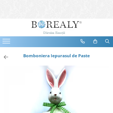
Bijuterii
Tipuri
Inele
Cercei
Bratari
Coliere
Bomboniera Iepurasul de Paste
Seturi
Brose
Tiare
Destinatari
Bijuterii Femei
Bijuterii Copii
Bijuterii Mirese
Selectii