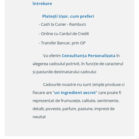
întrebare
Platești Ușor
, cum preferi
- Cash la Curier - Ramburs
- Online cu Cardul de Credit
- Transfer Bancar, prin OP
Va oferim
Consultanța Personalizata
în
alegerea cadoulul potrivit, în funcție de caracterul
și pasiunile destinatarului cadoului
Cadourile noastre nu sunt simple produse ci
fiecare are "
un ingredient secret
" care poate fi
reprezentat de frumusețe, calitate, sentimente,
detalii, poveste, parfum, pasiune, impresii de
neuitat