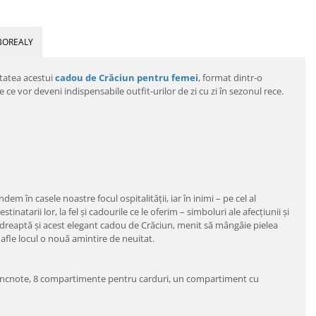
BOREALY
itatea acestui
cadou de Crăciun pentru femei
, format dintr-o
ce vor deveni indispensabile outfit-urilor de zi cu zi în sezonul rece.
în casele noastre focul ospitalităţii, iar în inimi – pe cel al
natarii lor, la fel şi cadourile ce le oferim – simboluri ale afecţiunii şi
 îndreaptă şi acest elegant cadou de Crăciun, menit să mângâie pielea
i afle locul o nouă amintire de neuitat.
ancnote, 8 compartimente pentru carduri, un compartiment cu