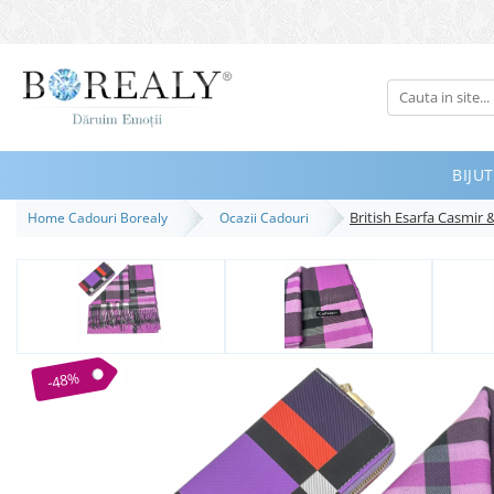
Bijuterii
Tipuri
Inele
BIJUT
Cercei
British Esarfa Casmir 
Home Cadouri Borealy
Ocazii Cadouri
Bratari
Coliere
Seturi
Brose
Tiare
-48%
Destinatari
Bijuterii Femei
Bijuterii Copii