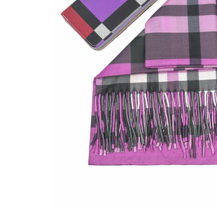
Bijuterii Mirese
Selectii
Reduceri
Cele mai noi
Cele mai vandute
Cele mai votate
Cu video
Pret
0 Lei - 100 Lei
100 Lei - 200 Lei
200 Lei - 300 Lei
300 Lei - 500 Lei
500 Lei - 1000 Lei
1000 Lei +