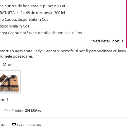
e puncte de fidelitate. 1 punct = 1 Lei
ATUITA, in 24-48 de ore, peste 300 lei
e Cadou, disponibila in Cos
 disponibila in Cos
rea Cadourilor* (vezi detalii), disponibila in Cos
*Vezi detalii bonus
entru o adevarata Lady! Geanta si portofelul pot fi personalizate cu laser
u numele posesoarei.
a
: Mov
re:
1
Cod Produs:
GN12Mov
rite
Cere informatii