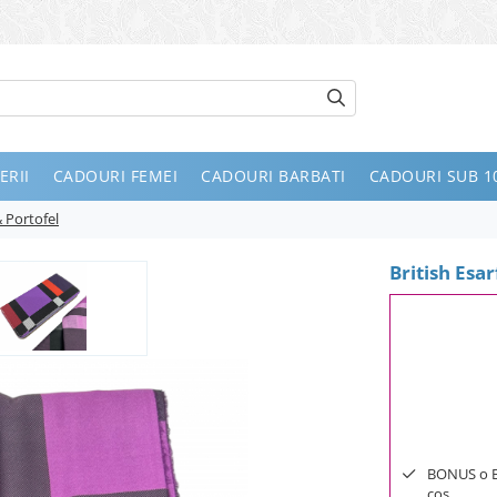
ERII
CADOURI FEMEI
CADOURI BARBATI
CADOURI SUB 10
& Portofel
British Esa
BONUS o Bij
cos.