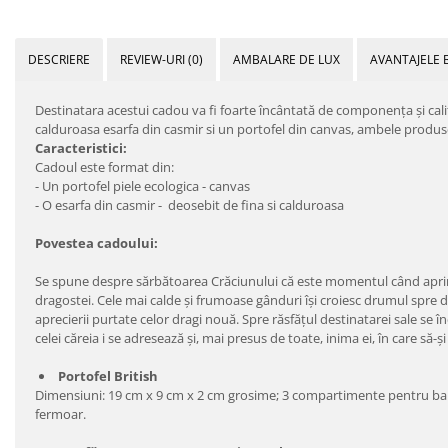
DESCRIERE
REVIEW-URI
(0)
AMBALARE DE LUX
AVANTAJELE 
Destinatara acestui cadou va fi foarte încântată de componenţa şi cal
calduroasa esarfa din casmir si un portofel din canvas, ambele produse 
Caracteristici:
Cadoul este format din:
- Un portofel piele ecologica - canvas
- O esarfa din casmir - deosebit de fina si calduroasa
Povestea cadoului:
Se spune despre sărbătoarea Crăciunului că este momentul când aprindem 
dragostei. Cele mai calde şi frumoase gânduri îşi croiesc drumul spre desti
aprecierii purtate celor dragi nouă. Spre răsfăţul destinatarei sale se
celei căreia i se adresează şi, mai presus de toate, inima ei, în care să-ş
Portofel British
Dimensiuni: 19 cm x 9 cm x 2 cm grosime; 3 compartimente pentru b
fermoar.