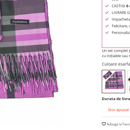
CASTIGI
6
d
LIVRARE GR
Impachetar
Felicitare,
Personaliza
Un set complet p
cu inițialele sa
Culoare esarf
Durata de livra
Stoc epuizat
Adauga la Favo