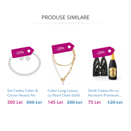
PRODUSE SIMILARE
-28%
-50%
-38%
Set Cadou Colier &
Sticlă Cadou Vin cu
C
Colier Lung Luxury
Cercei Hearts Ari
Accesorii Premium
V
cu Pearl Chain Gold
Personalizată – Set
C
300 Lei
600 Lei
75 Lei
120 Lei
1
145 Lei
200 Lei
Elegant pentru
C
Bărbați
B