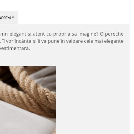
BOREALY
mn elegant şi atent cu propria sa imagine? O pereche
, îl vor încânta şi îi va pune în valoare cele mai elegante
 vestimentară.