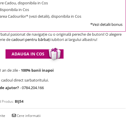
e Cadou, disponibila in Cos
 disponibila in Cos
rea Cadourilor* (vezi detalii), disponibila in Cos
*Vezi detalii bonus
batul pasionat de navigaţie cu o originală pereche de butoni! O alegere
erie de
cadouri pentru bărbaţi
iubitori ai largului albastru!
ADAUGA IN COS
 an de zile -
100% banii inapoi
 cadoul direct sarbatoritului.
 de ajutor?
-
0784.204.166
 Produs:
BIJ54
rite
Cere informatii