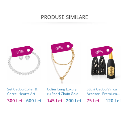
PRODUSE SIMILARE
-28%
-50%
-38%
Set Cadou Colier &
Sticlă Cadou Vin cu
C
Colier Lung Luxury
Cercei Hearts Ari
Accesorii Premium
V
cu Pearl Chain Gold
Personalizată – Set
C
300 Lei
600 Lei
75 Lei
120 Lei
1
145 Lei
200 Lei
Elegant pentru
C
Bărbați
B