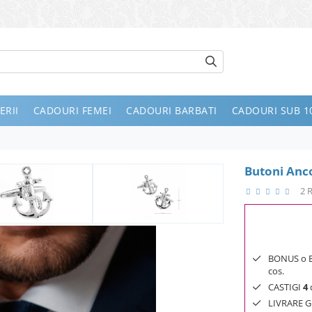
ERII
CADOURI FEMEI
CADOURI BARBATI
CADOURI SUB 10
Butoni Anc
2 
BONUS o Bij
cos.
CASTIGI
4
d
LIVRARE GR