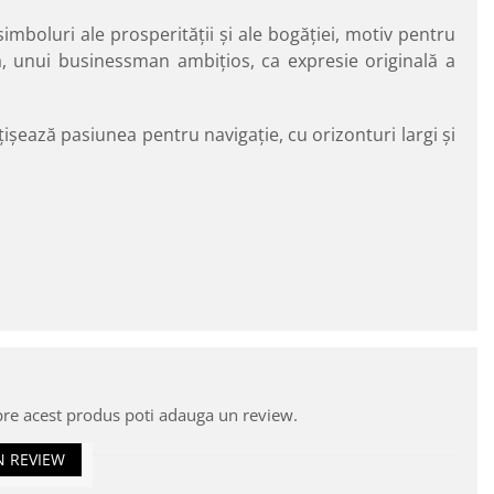
mboluri ale prosperităţii şi ale bogăţiei, motiv pentru
, unui businessman ambiţios, ca expresie originală a
işează pasiunea pentru navigaţie, cu orizonturi largi şi
pre acest produs poti adauga un review.
N REVIEW