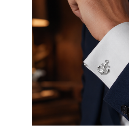
Bijuterii Mirese
Selectii
Reduceri
Cele mai noi
Cele mai vandute
Cele mai votate
Cu video
Pret
0 Lei - 100 Lei
100 Lei - 200 Lei
200 Lei - 300 Lei
300 Lei - 500 Lei
500 Lei - 1000 Lei
1000 Lei +