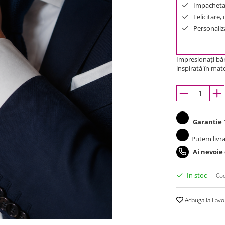
Impachetar
Felicitare,
Personaliza
Impresionaţi băr
inspirată în mat
Garantie
1
Putem livra
Ai nevoie
In stoc
Cod
Adauga la Favo