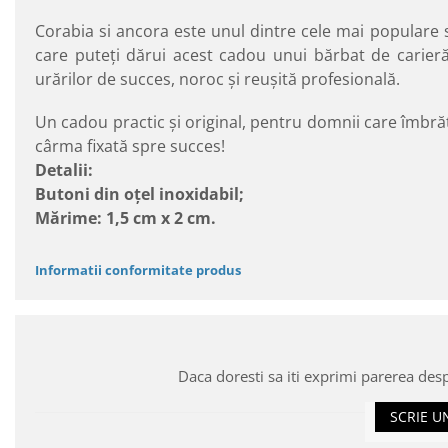
Corabia si ancora este unul dintre cele mai populare si
care puteţi dărui acest cadou unui bărbat de carieră
urărilor de succes, noroc şi reuşită profesională.
Un cadou practic şi original, pentru domnii care îmbrăţ
cârma fixată spre succes!
Detalii:
Butoni din oţel inoxidabil;
Mărime: 1,5 cm x 2 cm.
Informatii conformitate produs
Daca doresti sa iti exprimi parerea des
SCRIE U