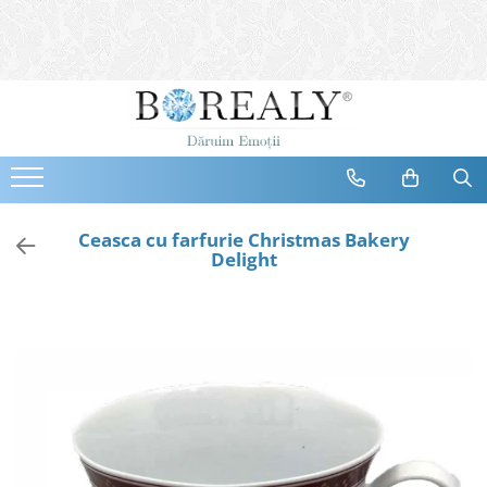
Bijuterii
Tipuri
Inele
Cercei
Bratari
Coliere
Ceasca cu farfurie Christmas Bakery
Delight
Seturi
Brose
Tiare
Destinatari
Bijuterii Femei
Bijuterii Copii
Bijuterii Mirese
Selectii