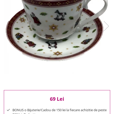
Reduceri
Cele mai noi
Cele mai vandute
Cele mai votate
Cu video
Pret
0 Lei - 100 Lei
100 Lei - 200 Lei
200 Lei - 300 Lei
300 Lei - 500 Lei
500 Lei - 1000 Lei
1000 Lei +
69 Lei
BONUS o Bijuterie/Cadou de 150 lei la fiecare achizitie de peste