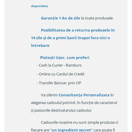
disponibile
)
Garanție
1 An de zile
la toate produsele
Posibilitatea de a returna produsele în
14 zile
și de a primi
banii înapoi fara nici o
întrebare
Platești Ușor
, cum preferi
- Cash la Curier - Ramburs
- Online cu Cardul de Credit
- Transfer Bancar, prin OP
Va oferim
Consultanța Personalizata
în
alegerea cadoulul potrivit, în funcție de caracterul
și pasiunile destinatarului cadoului
Cadourile noastre nu sunt simple produse ci
fiecare are "
un ingredient secret
" care poate fi