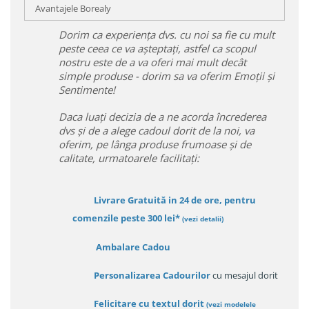
Avantajele Borealy
Dorim ca experiența dvs. cu noi sa fie cu mult
peste ceea ce va așteptați, astfel ca scopul
nostru este de a va oferi mai mult decât
simple produse - dorim sa va oferim Emoții și
Sentimente!
Daca luați decizia de a ne acorda încrederea
dvs și de a alege cadoul dorit de la noi, va
oferim, pe lânga produse frumoase și de
calitate, urmatoarele facilitați:
Livrare Gratuită in 24 de ore, pentru
comenzile peste 300 lei*
(vezi detalii)
Ambalare Cadou
Personalizarea Cadourilor
cu mesajul dorit
Felicitare cu textul dorit
(
vezi modelele