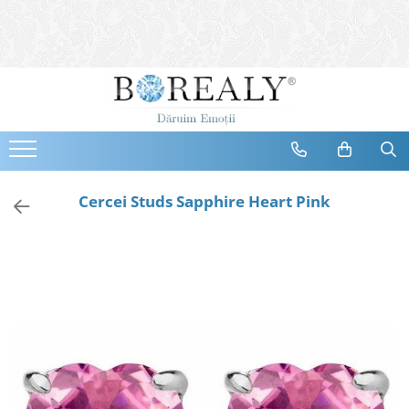
Bijuterii
Tipuri
Inele
Cercei
Bratari
Coliere
Cercei Studs Sapphire Heart Pink
Seturi
Brose
Tiare
Destinatari
Bijuterii Femei
Bijuterii Copii
Bijuterii Mirese
Selectii