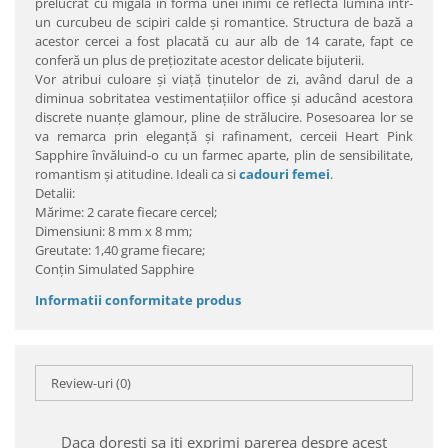
prelucrat cu migală în forma unei inimi ce reflectă lumina într-
un curcubeu de scipiri calde şi romantice. Structura de bază a
acestor cercei a fost placată cu aur alb de 14 carate, fapt ce
conferă un plus de preţiozitate acestor delicate bijuterii.
Vor atribui culoare şi viaţă ţinutelor de zi, având darul de a
diminua sobritatea vestimentaţiilor office şi aducând acestora
discrete nuanţe glamour, pline de strălucire. Posesoarea lor se
va remarca prin eleganţă şi rafinament, cerceii Heart Pink
Sapphire învăluind-o cu un farmec aparte, plin de sensibilitate,
romantism şi atitudine. Ideali ca si
cadouri femei
.
Detalii:
Mărime: 2 carate fiecare cercel;
Dimensiuni: 8 mm x 8 mm;
Greutate: 1,40 grame fiecare;
Conţin Simulated Sapphire
Informatii conformitate produs
Review-uri
(0)
Daca doresti sa iti exprimi parerea despre acest