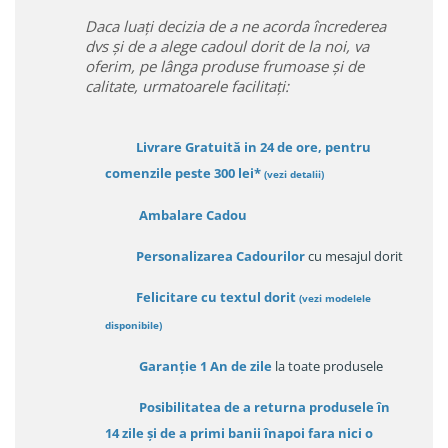
Daca luați decizia de a ne acorda încrederea
dvs și de a alege cadoul dorit de la noi, va
oferim, pe lânga produse frumoase și de
calitate, urmatoarele facilitați:
Livrare Gratuită in 24 de ore, pentru
comenzile peste 300 lei*
(vezi detalii)
Ambalare Cadou
Personalizarea Cadourilor
cu mesajul dorit
Felicitare cu textul dorit
(
vezi modelele
disponibile
)
Garanție
1 An de zile
la toate produsele
Posibilitatea de a returna produsele în
14 zile
și de a primi
banii înapoi fara nici o