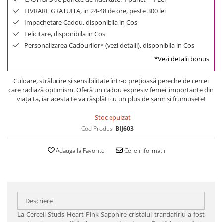
LIVRARE GRATUITA, in 24-48 de ore, peste 300 lei
Impachetare Cadou, disponibila in Cos
Felicitare, disponibila in Cos
Personalizarea Cadourilor* (vezi detalii), disponibila in Cos
*Vezi detalii bonus
Culoare, strălucire şi sensibilitate într-o preţioasă pereche de cercei
care radiază optimism. Oferă un cadou expresiv femeii importante din
viaţa ta, iar acesta te va răsplăti cu un plus de şarm şi frumuseţe!
Stoc epuizat
Cod Produs:
BIJ603
Adauga la Favorite
Cere informatii
Descriere
La Cerceii Studs Heart Pink Sapphire cristalul trandafiriu a fost