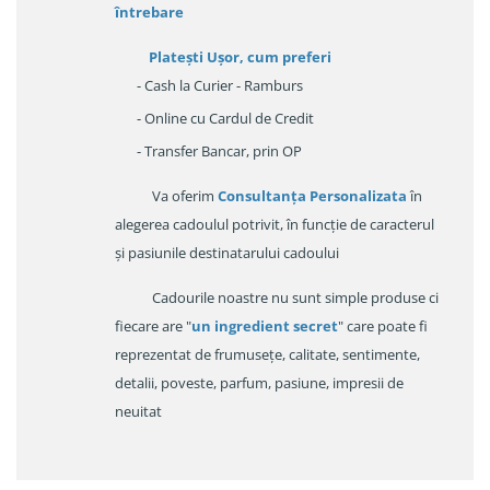
întrebare
Platești Ușor
, cum preferi
- Cash la Curier - Ramburs
- Online cu Cardul de Credit
- Transfer Bancar, prin OP
Va oferim
Consultanța Personalizata
în
alegerea cadoulul potrivit, în funcție de caracterul
și pasiunile destinatarului cadoului
Cadourile noastre nu sunt simple produse ci
fiecare are "
un ingredient secret
" care poate fi
reprezentat de frumusețe, calitate, sentimente,
detalii, poveste, parfum, pasiune, impresii de
neuitat