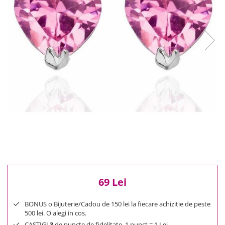
Reduceri
Cele mai noi
Cele mai vandute
Cele mai votate
Cu video
Pret
0 Lei - 100 Lei
100 Lei - 200 Lei
200 Lei - 300 Lei
300 Lei - 500 Lei
500 Lei - 1000 Lei
1000 Lei +
69 Lei
BONUS o Bijuterie/Cadou de 150 lei la fiecare achizitie de peste
500 lei. O alegi in cos.
CASTIGI
3
de puncte de fidelitate. 1 punct = 1 Lei