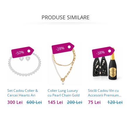
PRODUSE SIMILARE
-28%
-50%
-38%
Set Cadou Colier &
Sticlă Cadou Vin cu
C
Colier Lung Luxury
Cercei Hearts Ari
Accesorii Premium
V
cu Pearl Chain Gold
Personalizată – Set
C
300 Lei
600 Lei
75 Lei
120 Lei
1
145 Lei
200 Lei
Elegant pentru
C
Bărbați
B