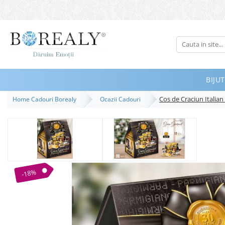
Bijuterii
Tipuri
Inele
BIJUT
Cercei
Cos de Craciun Italian
Home Cadouri Borealy
Ocazii Cadouri
Bratari
Coliere
Seturi
Brose
Tiare
-18%
Destinatari
Bijuterii Femei
Bijuterii Copii