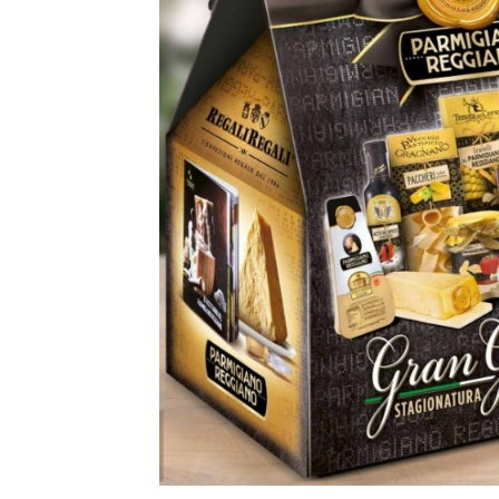
Bijuterii Mirese
Selectii
Reduceri
Cele mai noi
Cele mai vandute
Cele mai votate
Cu video
Pret
0 Lei - 100 Lei
100 Lei - 200 Lei
200 Lei - 300 Lei
300 Lei - 500 Lei
500 Lei - 1000 Lei
1000 Lei +