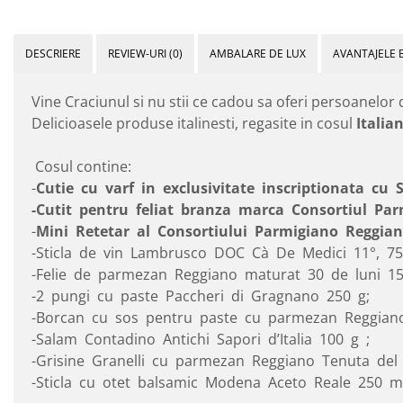
DESCRIERE
REVIEW-URI
(0)
AMBALARE DE LUX
AVANTAJELE 
Vine Craciunul si nu stii ce cadou sa oferi persoanelor
Delicioasele produse italinesti, regasite in cosul
Italia
Cosul contine:
-
Cutie cu varf in exclusivitate inscriptionata cu 
-Cutit pentru feliat branza marca Consortiul Par
-
Mini Retetar al Consortiului Parmigiano Reggian
-Sticla de vin Lambrusco DOC Cà De Medici 11°, 75
-Felie de parmezan Reggiano maturat 30 de luni 15
-2 pungi cu paste Paccheri di Gragnano 250 g;
-Borcan cu sos pentru paste cu parmezan Reggiano
-Salam Contadino Antichi Sapori d’Italia 100 g ;
-Grisine Granelli cu parmezan Reggiano Tenuta del
-Sticla cu otet balsamic Modena Aceto Reale 250 m