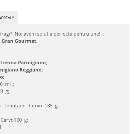
BOREALY
 dragi? Noi avem solutia perfecta pentru tine!
n
Gran Gourmet.
Strenna Parmigiano;
migiano Reggiano;
o;
0 ml ;
0 g;
 Tenutadel Cervo 185 g;
 Cervo100 g;
l