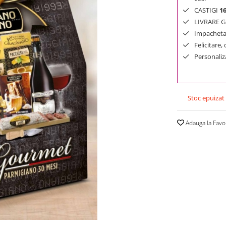
CASTIGI
1
LIVRARE GR
Impachetar
Felicitare,
Personaliza
Stoc epuizat
Adauga la Favo