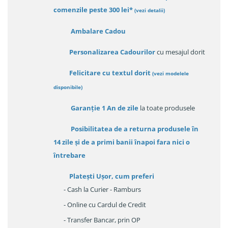
comenzile peste 300 lei*
(vezi detalii)
Ambalare Cadou
Personalizarea Cadourilor
cu mesajul dorit
Felicitare cu textul dorit
(
vezi modelele
disponibile
)
Garanție
1 An de zile
la toate produsele
Posibilitatea de a returna produsele în
14 zile
și de a primi
banii înapoi fara nici o
întrebare
Platești Ușor
, cum preferi
- Cash la Curier - Ramburs
- Online cu Cardul de Credit
- Transfer Bancar, prin OP