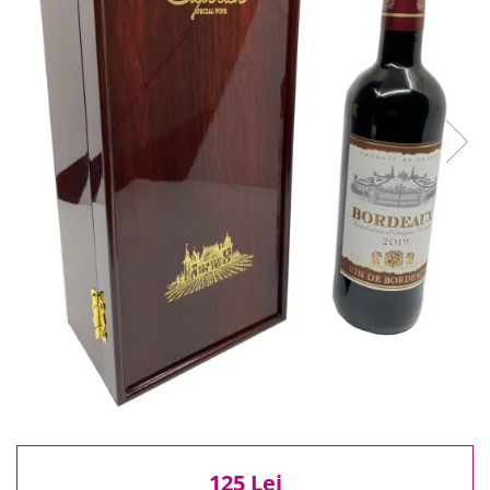
Reduceri
Cele mai noi
Cele mai vandute
Cele mai votate
Cu video
Pret
0 Lei - 100 Lei
100 Lei - 200 Lei
200 Lei - 300 Lei
300 Lei - 500 Lei
500 Lei - 1000 Lei
1000 Lei +
125 Lei