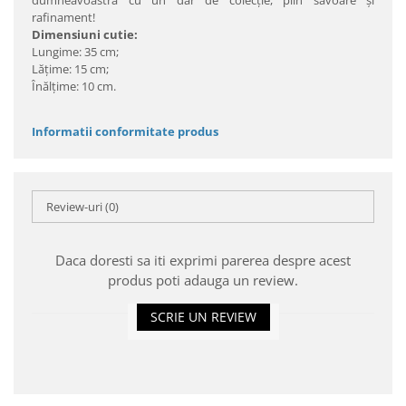
dumneavoastră cu un dar de colecţie, plin savoare şi
rafinament!
Dimensiuni cutie:
Lungime: 35 cm;
Lățime: 15 cm;
Înălțime: 10 cm.
Informatii conformitate produs
Review-uri
(0)
Daca doresti sa iti exprimi parerea despre acest
produs poti adauga un review.
SCRIE UN REVIEW