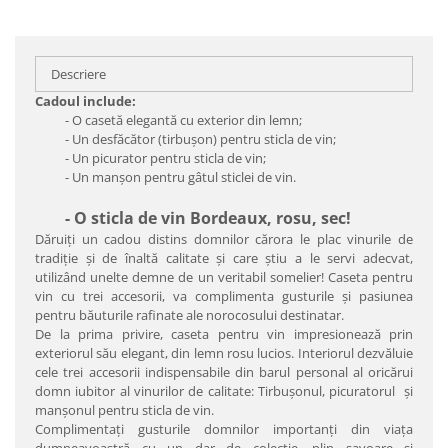
Descriere
Cadoul include:
- O casetă elegantă cu exterior din lemn;
- Un desfăcător (tirbuşon) pentru sticla de vin;
- Un picurator pentru sticla de vin;
- Un manşon pentru gâtul sticlei de vin.
- O sticla de vin Bordeaux, rosu, sec!
Dăruiţi un cadou distins domnilor cărora le plac vinurile de
tradiţie şi de înaltă calitate şi care ştiu a le servi adecvat,
utilizând unelte demne de un veritabil somelier! Caseta pentru
vin cu trei accesorii, va complimenta gusturile şi pasiunea
pentru băuturile rafinate ale norocosului destinatar.
De la prima privire, caseta pentru vin impresionează prin
exteriorul său elegant, din lemn rosu lucios. Interiorul dezvăluie
cele trei accesorii indispensabile din barul personal al oricărui
domn iubitor al vinurilor de calitate: Tirbuşonul, picuratorul şi
manşonul pentru sticla de vin.
Complimentaţi gusturile domnilor importanţi din viaţa