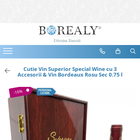
Bijuterii
Tipuri
Inele
Cercei
Bratari
Coliere
Cutie Vin Superior Special Wine cu 3
Accesorii & Vin Bordeaux Rosu Sec 0.75 l
Seturi
Brose
-16%
Tiare
Destinatari
Bijuterii Femei
Bijuterii Copii
Bijuterii Mirese
Selectii