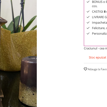
BONUS o Bij
cos.
CASTIGI
8
d
LIVRARE GR
Impachetar
Felicitare,
Personaliza
Craciunul - cea 
Stoc epuizat
Adauga la Favo