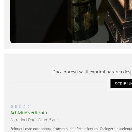
Daca doresti sa iti exprimi parerea des
SCRIE U
Achizitie verificata
Astratinei Dora,
Acum 5 ani
Felinarul este exceptional, frumos si de efect, silentios. O alegere excelen