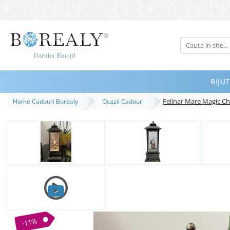
Bijuterii
Tipuri
Inele
BIJUT
Cercei
Felinar Mare Magic Ch
Home Cadouri Borealy
Ocazii Cadouri
Bratari
Coliere
Seturi
Brose
Tiare
Destinatari
Bijuterii Femei
Bijuterii Copii
-11%