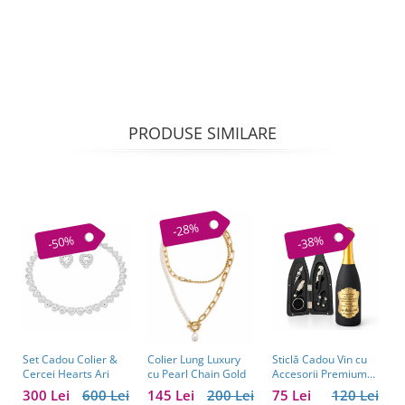
PRODUSE SIMILARE
-28%
-50%
-38%
Set Cadou Colier &
Sticlă Cadou Vin cu
C
Colier Lung Luxury
Cercei Hearts Ari
Accesorii Premium
V
cu Pearl Chain Gold
Personalizată – Set
C
300 Lei
600 Lei
75 Lei
120 Lei
1
145 Lei
200 Lei
Elegant pentru
C