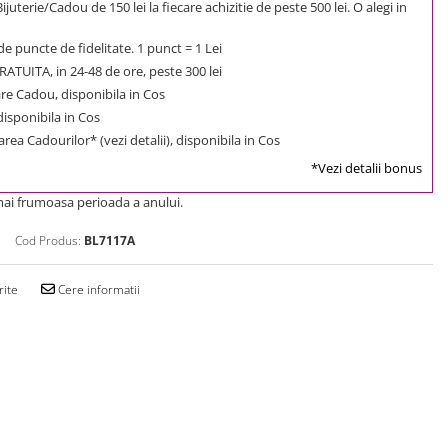
uterie/Cadou de 150 lei la fiecare achizitie de peste 500 lei. O alegi in
e puncte de fidelitate. 1 punct = 1 Lei
ATUITA, in 24-48 de ore, peste 300 lei
e Cadou, disponibila in Cos
 disponibila in Cos
rea Cadourilor* (vezi detalii), disponibila in Cos
*Vezi detalii bonus
mai frumoasa perioada a anului.
Cod Produs:
BL7117A
rite
Cere informatii