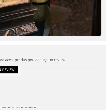
pre acest produs poti adauga un review.
N REVIEW
ta pentru un cadou de sezon.