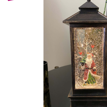
Bijuterii Mirese
Selectii
Reduceri
Cele mai noi
Cele mai vandute
Cele mai votate
Cu video
Pret
0 Lei - 100 Lei
100 Lei - 200 Lei
200 Lei - 300 Lei
300 Lei - 500 Lei
500 Lei - 1000 Lei
1000 Lei +