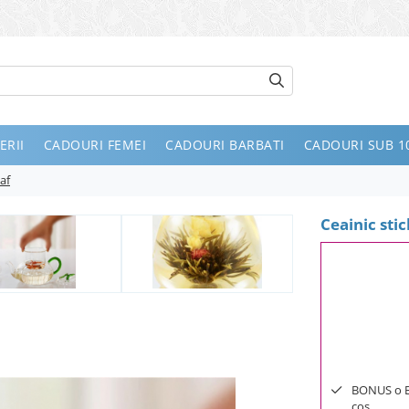
ERII
CADOURI FEMEI
CADOURI BARBATI
CADOURI SUB 10
af
Ceainic sti
BONUS o Bij
cos.