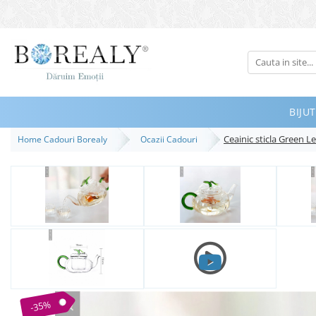
Bijuterii
Tipuri
Inele
BIJUT
Cercei
Ceainic sticla Green Le
Home Cadouri Borealy
Ocazii Cadouri
Bratari
Coliere
Seturi
Brose
Tiare
Destinatari
Bijuterii Femei
Bijuterii Copii
-35%