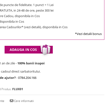
e puncte de fidelitate. 1 punct = 1 Lei
ATUITA, in 24-48 de ore, peste 300 lei
e Cadou, disponibila in Cos
 disponibila in Cos
rea Cadourilor* (vezi detalii), disponibila in Cos
*Vezi detalii bonus
ADAUGA IN COS
 an de zile -
100% banii inapoi
 cadoul direct sarbatoritului.
 de ajutor?
-
0784.204.166
 Produs:
FLUX01
rite
Cere informatii