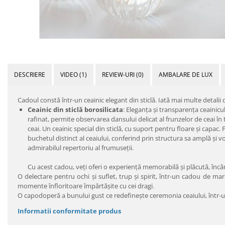
DESCRIERE
VIDEO
(1)
REVIEW-URI
(0)
AMBALARE DE LUX
Cadoul constă într-un ceainic elegant din sticlă. Iată mai multe detalii
Ceainic din sticlă borosilicata
: Eleganța și transparența ceainicu
rafinat, permite observarea dansului delicat al frunzelor de ceai în 
ceai. Un ceainic special din sticlă, cu suport pentru floare şi capa
buchetul distinct al ceaiului, conferind prin structura sa amplă şi 
admirabilul repertoriu al frumuseţii.
Cu acest cadou, veți oferi o experiență memorabilă și plăcută, încâ
O delectare pentru ochi şi suflet, trup şi spirit, într-un cadou de m
momente înfloritoare împărtăşite cu cei dragi.
O capodoperă a bunului gust ce redefineşte ceremonia ceaiului, într
Informatii conformitate produs