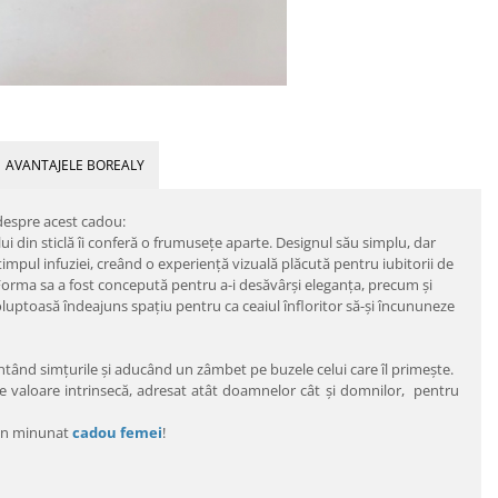
AVANTAJELE BOREALY
 despre acest cadou:
lui din sticlă îi conferă o frumusețe aparte. Designul său simplu, dar
timpul infuziei, creând o experiență vizuală plăcută pentru iubitorii de
c. Forma sa a fost concepută pentru a-i desăvârşi eleganţa, precum şi
voluptoasă îndeajuns spaţiu pentru ca ceaiul înfloritor să-şi încununeze
ntând simțurile și aducând un zâmbet pe buzele celui care îl primește.
are valoare intrinsecă, adresat atât doamnelor cât şi domnilor, pentru
-un minunat
cadou femei
!