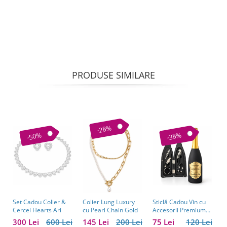
PRODUSE SIMILARE
-28%
-50%
-38%
Set Cadou Colier &
Sticlă Cadou Vin cu
C
Colier Lung Luxury
Cercei Hearts Ari
Accesorii Premium
V
cu Pearl Chain Gold
Personalizată – Set
C
300 Lei
600 Lei
75 Lei
120 Lei
1
145 Lei
200 Lei
Elegant pentru
C