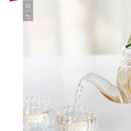
Bijuterii Mirese
Selectii
Reduceri
Cele mai noi
Cele mai vandute
Cele mai votate
Cu video
Pret
0 Lei - 100 Lei
100 Lei - 200 Lei
200 Lei - 300 Lei
300 Lei - 500 Lei
500 Lei - 1000 Lei
1000 Lei +