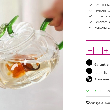
CASTIGI
6
d
LIVRARE GR
Impachetar
Felicitare,
Personaliza
Garantie
1
Putem livra
Ai nevoie
In stoc
Cod
Adauga la Favo