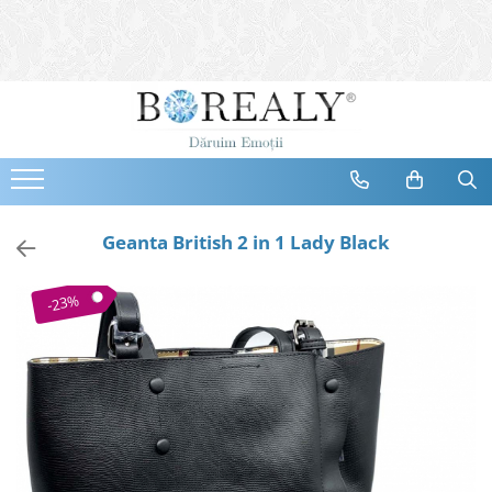
Bijuterii
Tipuri
Inele
Cercei
Bratari
Coliere
Geanta British 2 in 1 Lady Black
Seturi
Brose
-23%
Tiare
Destinatari
Bijuterii Femei
Bijuterii Copii
Bijuterii Mirese
Selectii