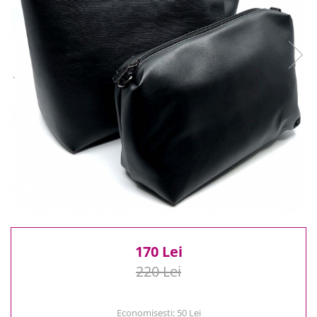
Reduceri
Cele mai noi
Cele mai vandute
Cele mai votate
Cu video
Pret
0 Lei - 100 Lei
100 Lei - 200 Lei
200 Lei - 300 Lei
300 Lei - 500 Lei
500 Lei - 1000 Lei
1000 Lei +
170 Lei
220 Lei
Economisesti:
50
Lei