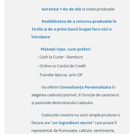
Garanție
1 An de zile
la toate produsele
Posibilitatea de a returna produsele în
14 zile
și de a primi
banii înapoi fara nici o
întrebare
Platești Ușor
, cum preferi
- Cash la Curier - Ramburs
- Online cu Cardul de Credit
- Transfer Bancar, prin OP
Va oferim
Consultanța Personalizata
în
alegerea cadoulul potrivit, în funcție de caracterul
și pasiunile destinatarului cadoului
Cadourile noastre nu sunt simple produse ci
fiecare are "
un ingredient secret
" care poate fi
reprezentat de frumusețe, calitate, sentimente,