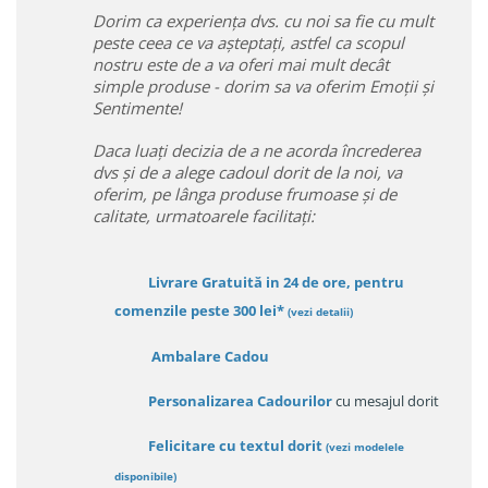
Dorim ca experiența dvs. cu noi sa fie cu mult
peste ceea ce va așteptați, astfel ca scopul
nostru este de a va oferi mai mult decât
simple produse - dorim sa va oferim Emoții și
Sentimente!
Daca luați decizia de a ne acorda încrederea
dvs și de a alege cadoul dorit de la noi, va
oferim, pe lânga produse frumoase și de
calitate, urmatoarele facilitați:
Livrare Gratuită in 24 de ore, pentru
comenzile peste 300 lei*
(vezi detalii)
Ambalare Cadou
Personalizarea Cadourilor
cu mesajul dorit
Felicitare cu textul dorit
(
vezi modelele
disponibile
)