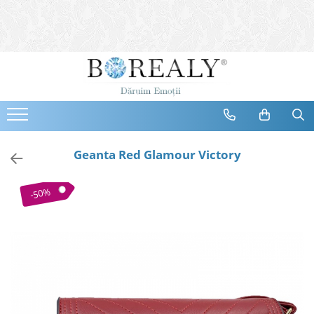
Bijuterii
Tipuri
Inele
Cercei
Bratari
Coliere
Geanta Red Glamour Victory
Seturi
Brose
-50%
Tiare
Destinatari
Bijuterii Femei
Bijuterii Copii
Bijuterii Mirese
Selectii