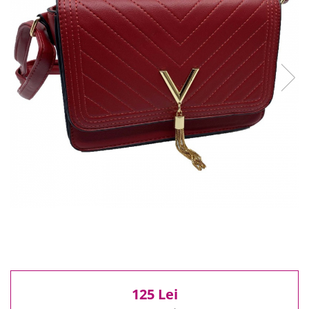
Reduceri
Cele mai noi
Cele mai vandute
Cele mai votate
Cu video
Pret
0 Lei - 100 Lei
100 Lei - 200 Lei
200 Lei - 300 Lei
300 Lei - 500 Lei
500 Lei - 1000 Lei
1000 Lei +
125 Lei