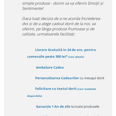
simple produse - dorim sa va oferim Emoții și
Sentimente!
Daca luați decizia de a ne acorda încrederea
dvs și de a alege cadoul dorit de la noi, va
oferim, pe lânga produse frumoase și de
calitate, urmatoarele facilitați:
Livrare Gratuită in 24 de ore, pentru
comenzile peste 300 lei*
(vezi detalii)
Ambalare Cadou
Personalizarea Cadourilor
cu mesajul dorit
Felicitare cu textul dorit
(
vezi modelele
disponibile
)
Garanție
1 An de zile
la toate produsele