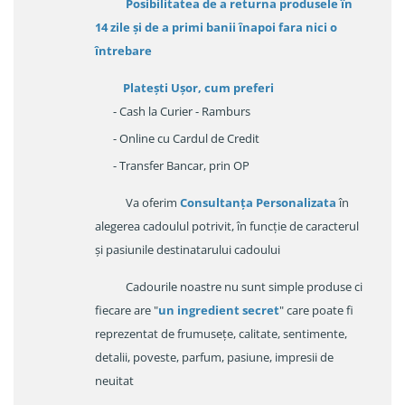
Posibilitatea de a returna produsele în
14 zile
și de a primi
banii înapoi fara nici o
întrebare
Platești Ușor
, cum preferi
- Cash la Curier - Ramburs
- Online cu Cardul de Credit
- Transfer Bancar, prin OP
Va oferim
Consultanța Personalizata
în
alegerea cadoulul potrivit, în funcție de caracterul
și pasiunile destinatarului cadoului
Cadourile noastre nu sunt simple produse ci
fiecare are "
un ingredient secret
" care poate fi
reprezentat de frumusețe, calitate, sentimente,
detalii, poveste, parfum, pasiune, impresii de
neuitat