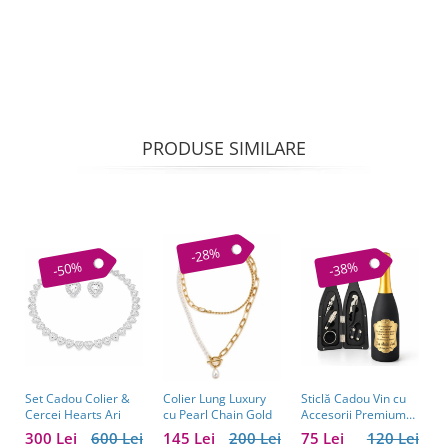
PRODUSE SIMILARE
-28%
-50%
-38%
Set Cadou Colier &
Sticlă Cadou Vin cu
C
Colier Lung Luxury
Cercei Hearts Ari
Accesorii Premium
V
cu Pearl Chain Gold
Personalizată – Set
C
300 Lei
600 Lei
75 Lei
120 Lei
1
145 Lei
200 Lei
Elegant pentru
C