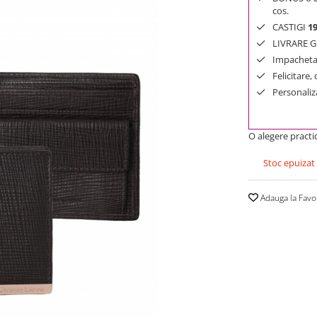
cos.
CASTIGI
1
LIVRARE GR
Impachetar
Felicitare,
Personaliza
O alegere practi
Stoc epuizat
Adauga la Favo