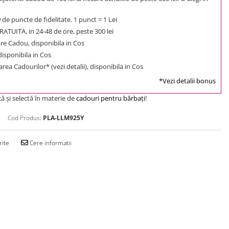
9
de puncte de fidelitate. 1 punct = 1 Lei
ATUITA, in 24-48 de ore, peste 300 lei
e Cadou, disponibila in Cos
 disponibila in Cos
rea Cadourilor* (vezi detalii), disponibila in Cos
*Vezi detalii bonus
că şi selectă în materie de
cadouri pentru bărbaţi
!
Cod Produs:
PLA-LLM925Y
rite
Cere informatii