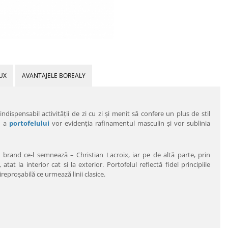
UX
AVANTAJELE BOREALY
dispensabil activităţii de zi cu zi şi menit să confere un plus de stil
ă a
portofelului
vor evidenţia rafinamentul masculin şi vor sublinia
 brand ce-l semnează – Christian Lacroix, iar pe de altă parte, prin
tat la interior cat si la exterior. Portofelul reflectă fidel principiile
ireproşabilă ce urmează linii clasice.