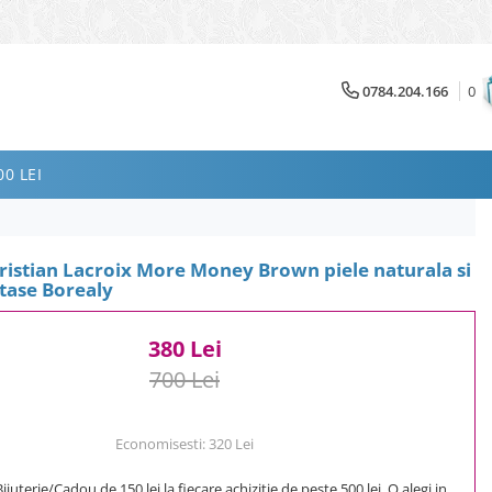
0784.204.166
0
0 LEI
ristian Lacroix More Money Brown piele naturala si
tase Borealy
380 Lei
700 Lei
Economisesti:
320
Lei
uterie/Cadou de 150 lei la fiecare achizitie de peste 500 lei. O alegi in