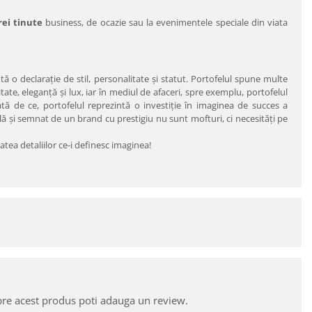
rei tinute
business, de ocazie sau la evenimentele speciale din viata
ntă o declaraţie de stil, personalitate şi statut. Portofelul spune multe
ate, eleganţă şi lux, iar în mediul de afaceri, spre exemplu, portofelul
ată de ce, portofelul reprezintă o investiţie în imaginea de succes a
ilă şi semnat de un brand cu prestigiu nu sunt mofturi, ci necesităţi pe
tea detaliilor ce-i definesc imaginea!
pre acest produs poti adauga un review.