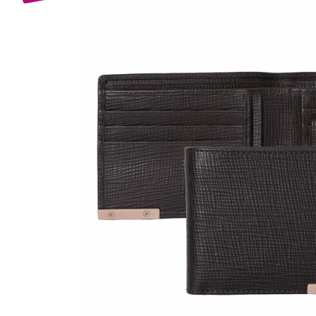
Bijuterii Mirese
Selectii
Reduceri
Cele mai noi
Cele mai vandute
Cele mai votate
Cu video
Pret
0 Lei - 100 Lei
100 Lei - 200 Lei
200 Lei - 300 Lei
300 Lei - 500 Lei
500 Lei - 1000 Lei
1000 Lei +