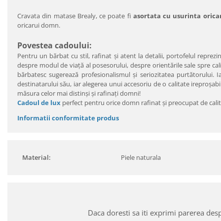
Cravata din matase Brealy, ce poate fi
asortata cu usurinta orica
oricarui domn.
Povestea cadoului:
Pentru un bărbat cu stil, rafinat şi atent la detalii, portofelul reprezi
despre modul de viaţă al posesorului, despre orientările sale spre calit
bărbatesc sugerează profesionalismul şi seriozitatea purtătorului. I
destinatarului său, iar alegerea unui accesoriu de o calitate ireproşab
măsura celor mai distinşi şi rafinaţi domni!
Cadoul de lux
perfect pentru orice domn rafinat şi preocupat de calita
Informatii conformitate produs
Material:
Piele naturala
Daca doresti sa iti exprimi parerea des