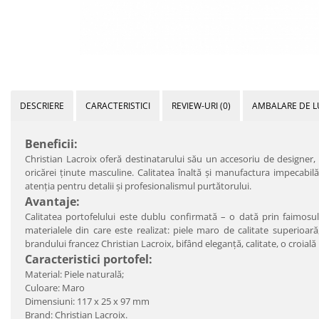
DESCRIERE
CARACTERISTICI
REVIEW-URI
(0)
AMBALARE DE L
Beneficii:
Christian Lacroix oferă destinatarului său un accesoriu de designer, in
oricărei ţinute masculine. Calitatea înaltă şi manufactura impecabil
atenţia pentru detalii şi profesionalismul purtătorului.
Avantaje:
Calitatea portofelului este dublu confirmată – o dată prin faimosul
materialele din care este realizat: piele maro de calitate superioară, a
brandului francez Christian Lacroix, bifând eleganţă, calitate, o croială 
Caracteristici portofel:
Material: Piele naturală;
Culoare: Maro
Dimensiuni:
117 x 25 x 97 mm
Brand: Christian Lacroix.