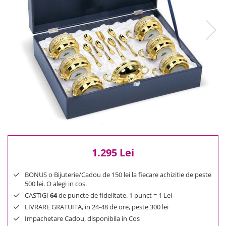
Reduceri
Cele mai noi
Cele mai vandute
Cele mai votate
Cu video
Pret
0 Lei - 100 Lei
100 Lei - 200 Lei
200 Lei - 300 Lei
300 Lei - 500 Lei
500 Lei - 1000 Lei
1.295 Lei
1000 Lei +
BONUS o Bijuterie/Cadou de 150 lei la fiecare achizitie de peste
500 lei. O alegi in cos.
CASTIGI
64
de puncte de fidelitate. 1 punct = 1 Lei
LIVRARE GRATUITA, in 24-48 de ore, peste 300 lei
Impachetare Cadou, disponibila in Cos