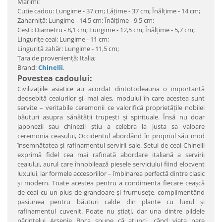
Mărimi:
Cutie cadou: Lungime - 37 cm; Lăţime - 37 cm; Înălţime - 14 cm;
Zaharniţă: Lungime - 14,5 cm; Înălţime - 9,5 cm;
Ceşti: Diametru - 8,1 cm; Lungime - 12,5 cm; Înălţime - 5,7 cm;
Linguriţe ceai: Lungime - 11 cm;
Linguriţă zahăr: Lungime - 11,5 cm;
Ţara de provenienţă: Italia;
Brand:
Chinelli
.
Povestea cadoului:
Civilizaţiile asiatice au acordat dintotodeauna o importanţă
deosebită ceaiurilor şi, mai ales, modului în care acestea sunt
servite – veritabile ceremonii ce valorifică proprietăţile nobilei
băuturi asupra sănătăţii trupeşti şi spirituale. Însă nu doar
japonezii sau chinezii ştiu a celebra la justa sa valoare
ceremonia ceasului, Occidentul abordând în propriul său mod
însemnătatea şi rafinamentul servirii sale. Setul de ceai Chinelli
exprimă fidel cea mai rafinată abordare italiană a servirii
ceaiului, aurul care înnobilează piesele serviciului fiind elocvent
luxului, iar formele accesoriilor – îmbinarea perfectă dintre clasic
şi modern. Toate acestea pentru a condimenta fiecare ceaşcă
de ceai cu un plus de grandoare şi frumuseţe, complimentând
pasiunea pentru băuturi calde din plante cu luxul şi
rafinamentul cuvenit. Poate nu ştiaţi, dar una dintre pildele
părintelui Arsenie Boca spune că atunci „când viaţa pare