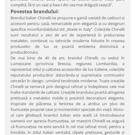
cumplită, fă-ţi un ceai şi bea-l din cea mai drăguţă ceaşcă”.
Povestea brandului:
Brandul italian Chinelli ne propune o gamă variată de cadouri şi
accesorii pentru casă, remarcabile prin eleganţă şi cu designuri
specifice inconfundabilului stil „Made in Italy”. Colecţiile Chinelli
sunt rezultatul a zeci de ani de experienţă în prelucrarea
metalelor, combinat cu tehnicile moderne folosite în crearea
produselor de lux ce poartă emblema distinctivă a
producătorului.
De mai bine de 40 de ani, brandul Chinelli, cu sediul în
Lumezzane (provincia Brescia, regiunea Lombardia), a
reprezentat stilul şi calitatea accesoriilor de lux italiene, colecţiile
reputatului producător datorându-şi supremaţia continuelor
cercetări în design, urmând tendinţele moderne. Toate creaţiile
Chinelli se remarcă prin designul rafinat şi îndeplinesc cele mai
înalte standarde de calitate. Creaţiile brandului poartă atingerea
preţioasă a metalelor nobile şi prezintă decoraţiuni elegante,
inspirate de plăcerea şi fericirea de a atribui un plus de
frumuseţe propriei case şi momentelor speciale din viaţă. Moto-
ul care ghidează brandul italian este acelă că întotodeauna
oamenii vor aprecia frumuseţea, iar maeştrii Chinelli se asigură
că frumuseţea ne este servită în cel mai rafinat mod, pentru a
înnobila, în stilul italian veritabil, clipele preţioase, gesturile şi