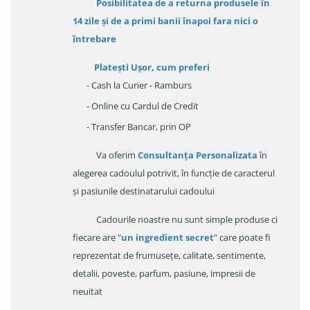
Posibilitatea de a returna produsele în
14 zile
și de a primi
banii înapoi fara nici o
întrebare
Platești Ușor
, cum preferi
- Cash la Curier - Ramburs
- Online cu Cardul de Credit
- Transfer Bancar, prin OP
Va oferim
Consultanța Personalizata
în
alegerea cadoulul potrivit, în funcție de caracterul
și pasiunile destinatarului cadoului
Cadourile noastre nu sunt simple produse ci
fiecare are "
un ingredient secret
" care poate fi
reprezentat de frumusețe, calitate, sentimente,
detalii, poveste, parfum, pasiune, impresii de
neuitat