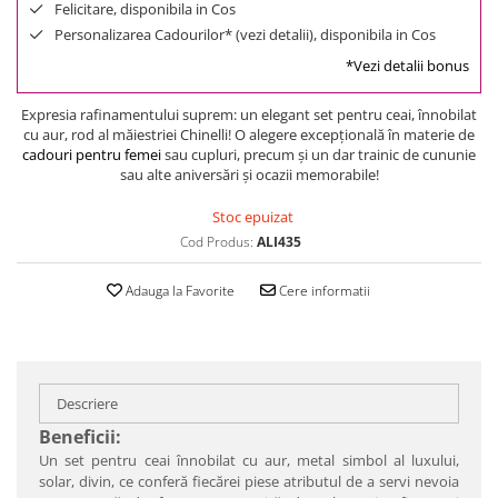
Felicitare, disponibila in Cos
Personalizarea Cadourilor* (vezi detalii), disponibila in Cos
*Vezi detalii bonus
Expresia rafinamentului suprem: un elegant set pentru ceai, înnobilat
cu aur, rod al măiestriei Chinelli! O alegere excepţională în materie de
cadouri pentru femei
sau cupluri, precum şi un dar trainic de cununie
sau alte aniversări şi ocazii memorabile!
Stoc epuizat
Cod Produs:
ALI435
Adauga la Favorite
Cere informatii
Descriere
Beneficii:
Un set pentru ceai înnobilat cu aur, metal simbol al luxului,
solar, divin, ce conferă fiecărei piese atributul de a servi nevoia