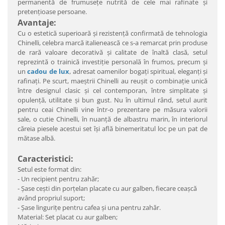
permanentă de frumuseţe nutrită de cele mai rafinate şi
pretenţioase persoane.
Avantaje:
Cu o estetică superioară şi rezistenţă confirmată de tehnologia
Chinelli, celebra marcă italienească ce s-a remarcat prin produse
de rară valoare decorativă şi calitate de înaltă clasă, setul
reprezintă o trainică investiţie personală în frumos, precum şi
un
cadou de lux
, adresat oamenilor bogaţi spiritual, eleganţi şi
rafinaţi. Pe scurt, maeştrii Chinelli au reuşit o combinaţie unică
între designul clasic şi cel contemporan, între simplitate şi
opulenţă, utilitate şi bun gust. Nu în ultimul rând, setul aurit
pentru ceai Chinelli vine într-o prezentare pe măsura valorii
sale, o cutie Chinelli, în nuanţă de albastru marin, în interiorul
căreia piesele acestui set îşi află binemeritatul loc pe un pat de
mătase albă.
Caracteristici:
Setul este format din:
- Un recipient pentru zahăr;
- Şase ceşti din porţelan placate cu aur galben, fiecare ceașcă
având propriul suport;
- Şase lingurițe pentru cafea şi una pentru zahăr.
Material: Set placat cu aur galben;