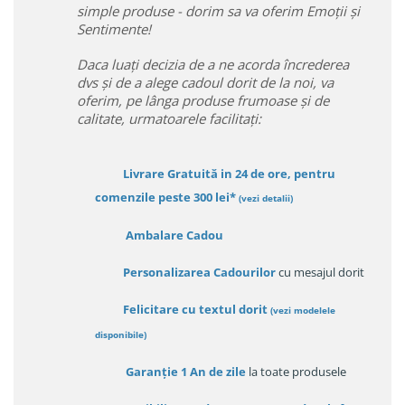
simple produse - dorim sa va oferim Emoții și
Sentimente!
Daca luați decizia de a ne acorda încrederea
dvs și de a alege cadoul dorit de la noi, va
oferim, pe lânga produse frumoase și de
calitate, urmatoarele facilitați:
Livrare Gratuită in 24 de ore, pentru
comenzile peste 300 lei*
(vezi detalii)
Ambalare Cadou
Personalizarea Cadourilor
cu mesajul dorit
Felicitare cu textul dorit
(
vezi modelele
disponibile
)
Garanție
1 An de zile
la toate produsele