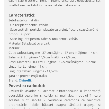
valorii sale, o cutie Chinelli, în interiorul căreia piesele acestui set
îşi află binemeritatul loc pe un pat de mătase albă.
Caracteristici:
Setul este format din:
- Un recipient pentru zahăr;
- Şase ceşti din porţelan placate cu argint, fiecare ceașcă având
propriul suport;
- Şase lingurițe pentru cafea şi una pentru zahăr.
Material: Set placat cu argint;
Mărimi:
Cutie cadou: Lungime - 37 cm; Lăţime - 37 cm; Înălţime - 14 cm;
Zaharniţă: Lungime - 14,5 cm; Înălţime - 9,5 cm;
Ceşti: Diametru - 8,1 cm; Lungime - 12,5 cm; Înălţime - 5,7 cm;
Linguriţe: Lungime - 11 cm;
Linguriţă zahăr: Lungime - 11,5 cm;
Ţara de provenienţă: Italia;
Brand:
Chinelli
.
Povestea cadoului:
Civilizaţiile asiatice au acordat dintotodeauna o importanţă
deosebită ceaiurilor si cafelei şi, mai ales, modului în care
acestea sunt servite – veritabile ceremonii ce valorifică
proprietăţile nobilei băuturi asupra sănătăţii trupeşti şi