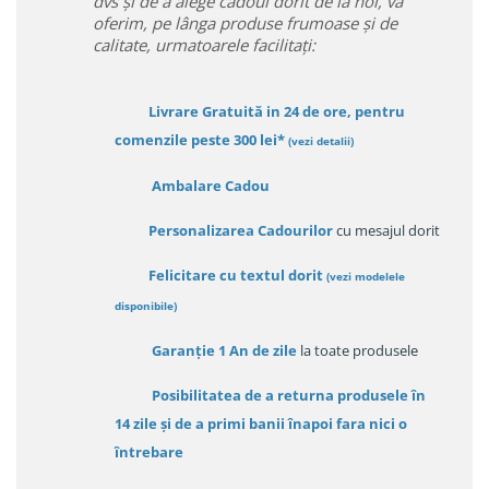
dvs și de a alege cadoul dorit de la noi, va
oferim, pe lânga produse frumoase și de
calitate, urmatoarele facilitați:
Livrare Gratuită in 24 de ore, pentru
comenzile peste 300 lei*
(vezi detalii)
Ambalare Cadou
Personalizarea Cadourilor
cu mesajul dorit
Felicitare cu textul dorit
(
vezi modelele
disponibile
)
Garanție
1 An de zile
la toate produsele
Posibilitatea de a returna produsele în
14 zile
și de a primi
banii înapoi fara nici o
întrebare