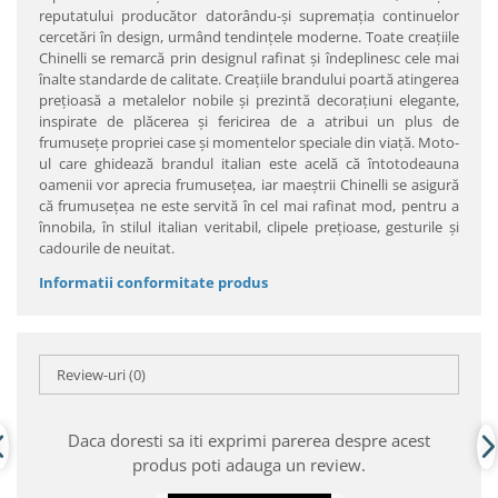
reputatului producător datorându-şi supremaţia continuelor
cercetări în design, urmând tendinţele moderne. Toate creaţiile
Chinelli se remarcă prin designul rafinat şi îndeplinesc cele mai
înalte standarde de calitate. Creaţiile brandului poartă atingerea
preţioasă a metalelor nobile şi prezintă decoraţiuni elegante,
inspirate de plăcerea şi fericirea de a atribui un plus de
frumuseţe propriei case şi momentelor speciale din viaţă. Moto-
ul care ghidează brandul italian este acelă că întotodeauna
oamenii vor aprecia frumuseţea, iar maeştrii Chinelli se asigură
că frumuseţea ne este servită în cel mai rafinat mod, pentru a
înnobila, în stilul italian veritabil, clipele preţioase, gesturile şi
cadourile de neuitat.
Informatii conformitate produs
Review-uri
(0)
Daca doresti sa iti exprimi parerea despre acest
produs poti adauga un review.