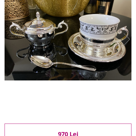
Reduceri
Cele mai noi
Cele mai vandute
Cele mai votate
Cu video
Pret
0 Lei - 100 Lei
100 Lei - 200 Lei
200 Lei - 300 Lei
300 Lei - 500 Lei
500 Lei - 1000 Lei
1000 Lei +
970 Lei