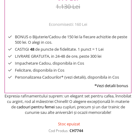
1.130 Lei
Economisesti:
160
Lei
BONUS o Bijuterie/Cadou de 150 lei la fiecare achizitie de peste
500 lei. O alegi in cos.
CASTIGI
48
de puncte de fidelitate. 1 punct = 1 Lei
LIVRARE GRATUITA, in 24-48 de ore, peste 300 lei
Impachetare Cadou, disponibila in Cos
Felicitare, disponibila in Cos
Personalizarea Cadourilor* (vezi detalii), disponibila in Cos
*Vezi detalii bonus
Expresia rafinamentului suprem: un elegant set pentru cafea, înnobilat
cu argint, rod al măiestriei Chinelli! O alegere excepţională în materie
de
cadouri pentru femei
sau cupluri, precum şi un dar trainic de
cununie sau alte aniversări şi ocazii memorabile!
Stoc epuizat
Cod Produs:
CH7744