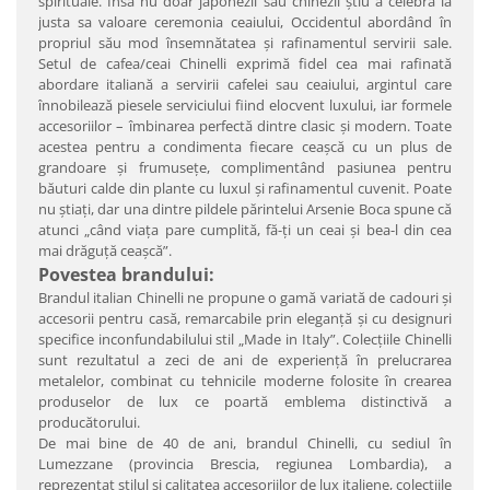
spirituale. Însă nu doar japonezii sau chinezii ştiu a celebra la
justa sa valoare ceremonia ceaiului, Occidentul abordând în
propriul său mod însemnătatea şi rafinamentul servirii sale.
Setul de cafea/ceai Chinelli exprimă fidel cea mai rafinată
abordare italiană a servirii cafelei sau ceaiului, argintul care
înnobilează piesele serviciului fiind elocvent luxului, iar formele
accesoriilor – îmbinarea perfectă dintre clasic şi modern. Toate
acestea pentru a condimenta fiecare ceaşcă cu un plus de
grandoare şi frumuseţe, complimentând pasiunea pentru
băuturi calde din plante cu luxul şi rafinamentul cuvenit. Poate
nu ştiaţi, dar una dintre pildele părintelui Arsenie Boca spune că
atunci „când viaţa pare cumplită, fă-ţi un ceai şi bea-l din cea
mai drăguţă ceaşcă”.
Povestea brandului:
Brandul italian Chinelli ne propune o gamă variată de cadouri şi
accesorii pentru casă, remarcabile prin eleganţă şi cu designuri
specifice inconfundabilului stil „Made in Italy”. Colecţiile Chinelli
sunt rezultatul a zeci de ani de experienţă în prelucrarea
metalelor, combinat cu tehnicile moderne folosite în crearea
produselor de lux ce poartă emblema distinctivă a
producătorului.
De mai bine de 40 de ani, brandul Chinelli, cu sediul în
Lumezzane (provincia Brescia, regiunea Lombardia), a
reprezentat stilul şi calitatea accesoriilor de lux italiene, colecţiile