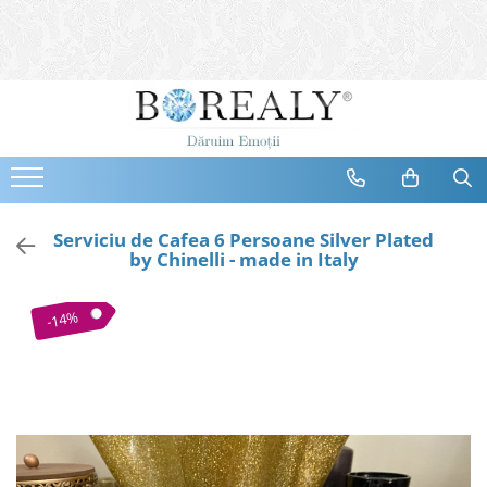
Bijuterii
Tipuri
Inele
Cercei
Bratari
Coliere
Serviciu de Cafea 6 Persoane Silver Plated
by Chinelli - made in Italy
Seturi
Brose
-14%
Tiare
Destinatari
Bijuterii Femei
Bijuterii Copii
Bijuterii Mirese
Selectii