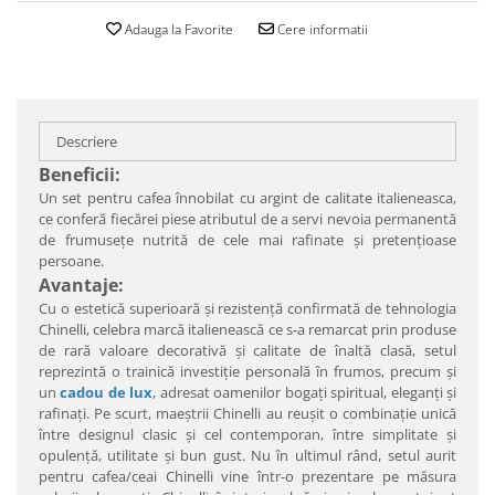
Adauga la Favorite
Cere informatii
Descriere
Beneficii:
Un set pentru cafea înnobilat cu argint de calitate italieneasca,
ce conferă fiecărei piese atributul de a servi nevoia permanentă
de frumuseţe nutrită de cele mai rafinate şi pretenţioase
persoane.
Avantaje:
Cu o estetică superioară şi rezistenţă confirmată de tehnologia
Chinelli, celebra marcă italienească ce s-a remarcat prin produse
de rară valoare decorativă şi calitate de înaltă clasă, setul
reprezintă o trainică investiţie personală în frumos, precum şi
un
cadou de lux
, adresat oamenilor bogaţi spiritual, eleganţi şi
rafinaţi. Pe scurt, maeştrii Chinelli au reuşit o combinaţie unică
între designul clasic şi cel contemporan, între simplitate şi
opulenţă, utilitate şi bun gust. Nu în ultimul rând, setul aurit
pentru cafea/ceai Chinelli vine într-o prezentare pe măsura