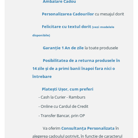
Ambalare Cadou
Personalizarea Cadourilor
cu mesajul dorit
Felicitare cu textul dorit
(
vezi modelele
disponibile
)
Garanție
1 An de zile
la toate produsele
Posibilitatea de a returna produsele în
14 zile
și de a primi
banii înapoi fara nici o
întrebare
Platești Ușor
, cum preferi
- Cash la Curier - Ramburs
- Online cu Cardul de Credit
- Transfer Bancar, prin OP
Va oferim
Consultanța Personalizata
în
alegerea cadoulul potrivit, în funcție de caracterul