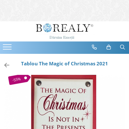
Bijuterii
Tipuri
Inele
Cercei
Bratari
Coliere
Tablou The Magic of Christmas 2021
Seturi
Brose
-55%
Tiare
Destinatari
Bijuterii Femei
Bijuterii Copii
Bijuterii Mirese
Selectii