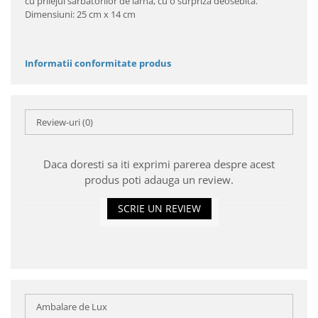
cu prilejul sărbătorilor de iarnă, cu o surpriză deosebită.
Dimensiuni: 25 cm x 14 cm
Informatii conformitate produs
Review-uri
(0)
Daca doresti sa iti exprimi parerea despre acest
produs poti adauga un review.
SCRIE UN REVIEW
Ambalare de Lux