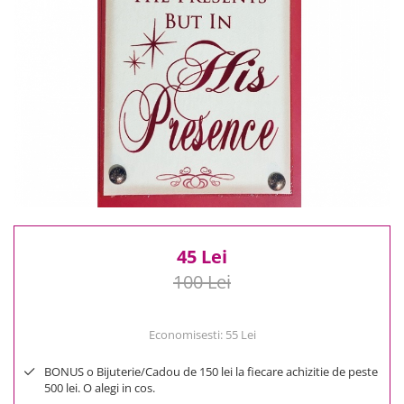
Reduceri
Cele mai noi
Cele mai vandute
Cele mai votate
Cu video
Pret
0 Lei - 100 Lei
100 Lei - 200 Lei
200 Lei - 300 Lei
300 Lei - 500 Lei
500 Lei - 1000 Lei
45 Lei
1000 Lei +
100 Lei
Economisesti:
55
Lei
BONUS o Bijuterie/Cadou de 150 lei la fiecare achizitie de peste
500 lei. O alegi in cos.