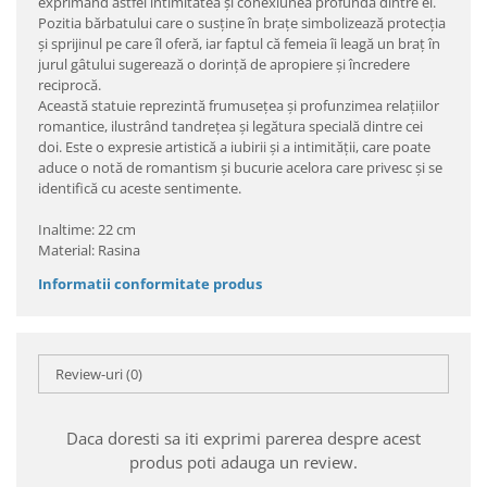
exprimând astfel intimitatea și conexiunea profundă dintre ei.
Pozitia bărbatului care o susține în brațe simbolizează protecția
și sprijinul pe care îl oferă, iar faptul că femeia îi leagă un braț în
jurul gâtului sugerează o dorință de apropiere și încredere
reciprocă.
Această statuie reprezintă frumusețea și profunzimea relațiilor
romantice, ilustrând tandrețea și legătura specială dintre cei
doi. Este o expresie artistică a iubirii și a intimității, care poate
aduce o notă de romantism și bucurie acelora care privesc și se
identifică cu aceste sentimente.
Inaltime: 22 cm
Material: Rasina
Informatii conformitate produs
Review-uri
(0)
Daca doresti sa iti exprimi parerea despre acest
produs poti adauga un review.