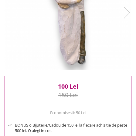
Reduceri
Cele mai noi
Cele mai vandute
Cele mai votate
Cu video
Pret
0 Lei - 100 Lei
100 Lei - 200 Lei
200 Lei - 300 Lei
300 Lei - 500 Lei
500 Lei - 1000 Lei
100 Lei
1000 Lei +
150 Lei
Economisesti:
50
Lei
BONUS o Bijuterie/Cadou de 150 lei la fiecare achizitie de peste
500 lei. O alegi in cos.