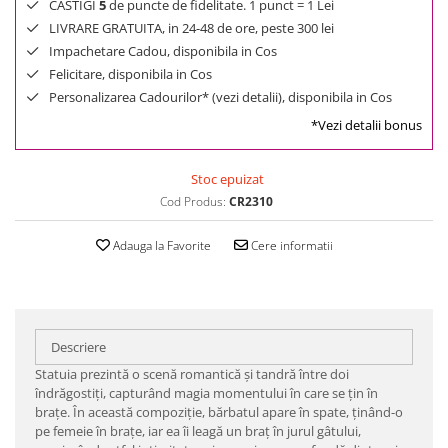
CASTIGI
5
de puncte de fidelitate. 1 punct = 1 Lei
LIVRARE GRATUITA, in 24-48 de ore, peste 300 lei
Impachetare Cadou, disponibila in Cos
Felicitare, disponibila in Cos
Personalizarea Cadourilor* (vezi detalii), disponibila in Cos
*Vezi detalii bonus
Stoc epuizat
Cod Produs:
CR2310
Adauga la Favorite
Cere informatii
Descriere
Statuia prezintă o scenă romantică și tandră între doi
îndrăgostiți, capturând magia momentului în care se țin în
brațe. În această compoziție, bărbatul apare în spate, ținând-o
pe femeie în brațe, iar ea îi leagă un braț în jurul gâtului,