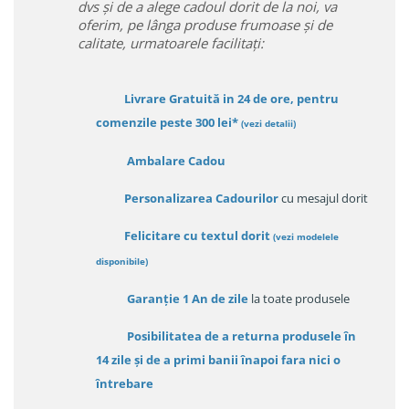
dvs și de a alege cadoul dorit de la noi, va
oferim, pe lânga produse frumoase și de
calitate, urmatoarele facilitați:
Livrare Gratuită in 24 de ore, pentru
comenzile peste 300 lei*
(vezi detalii)
Ambalare Cadou
Personalizarea Cadourilor
cu mesajul dorit
Felicitare cu textul dorit
(
vezi modelele
disponibile
)
Garanție
1 An de zile
la toate produsele
Posibilitatea de a returna produsele în
14 zile
și de a primi
banii înapoi fara nici o
întrebare