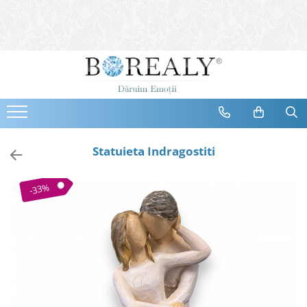
Bijuterii
Tipuri
Inele
Cercei
Bratari
Coliere
Statuieta Indragostiti
Seturi
Brose
-33%
Tiare
Destinatari
Bijuterii Femei
Bijuterii Copii
Bijuterii Mirese
Selectii