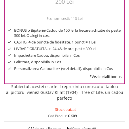
200 Lei
Economisesti:
110
Lei
BONUS o Bijuterie/Cadou de 150 lei la fiecare achizitie de peste
500 lei. O alegi in cos.
CASTIGI
4
de puncte de fidelitate. 1 punct = 1 Lei
LIVRARE GRATUITA, in 24-48 de ore, peste 300 lei
Impachetare Cadou, disponibila in Cos
Felicitare, disponibila in Cos
Personalizarea Cadourilor* (vezi detalii), disponibila in Cos
*Vezi detalii bonus
Subiectul acestei esarfe il reprezinta cunoscutul tablou
al pictorul vienez Gustav Klimt (1904) - Tree of Life, un cadou
perfect!
Stoc epuizat
Cod Produs:
GK09
Adauga la Favorite
Cere informatii