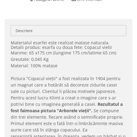
Descriere
Materialul esarfei este realizat matase naturala.
Detalii produs: esarfa cu doua fete: Copacul vietii
Marime: 65 x175 cm (lungime 175 cm/latime 65 cm)
Greutate: 0,045 Kg
Material: 100% matase
Pictura "Copacul vieții" a fost realizata în 1904 pentru
un magnat care a hotărât să decoreze zidurile casei
sale cu picturi. Clientul îi plăcea motivele japoneze.
Pentru acest lucru Klimt a creat o imagine care s-ar
potrivi bine cu imaginea generală a casei.
Rezultatul a
fost faimoasa pictura "Arborele vieții".
Se compune
din trei elemente, fiecare având o semnificație proprie.
Primul element este o fată într-o îmbrăcăminte masiva
aurie care stă în stânga copacului. Ea
reprezintă așteptarea. În dreapta, vedem un bărbat și o