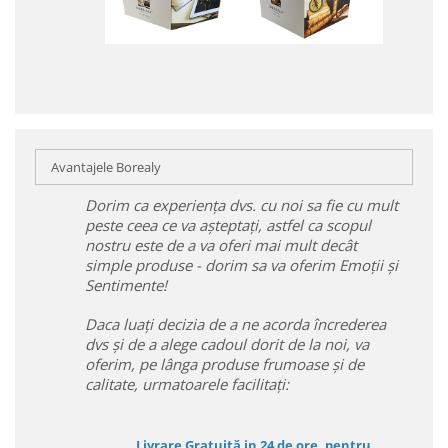
Avantajele Borealy
Dorim ca experiența dvs. cu noi sa fie cu mult
peste ceea ce va așteptați, astfel ca scopul
nostru este de a va oferi mai mult decât
simple produse - dorim sa va oferim Emoții și
Sentimente!
Daca luați decizia de a ne acorda încrederea
dvs și de a alege cadoul dorit de la noi, va
oferim, pe lânga produse frumoase și de
calitate, urmatoarele facilitați:
Livrare Gratuită in 24 de ore, pentru