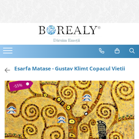
Bijuterii
Tipuri
Inele
Cercei
Bratari
Coliere
Esarfa Matase - Gustav Klimt Copacul Vietii
Seturi
Brose
-55%
Tiare
Destinatari
Bijuterii Femei
Bijuterii Copii
Bijuterii Mirese
Selectii