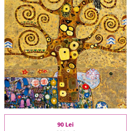
Reduceri
Cele mai noi
Cele mai vandute
Cele mai votate
Cu video
Pret
0 Lei - 100 Lei
100 Lei - 200 Lei
200 Lei - 300 Lei
300 Lei - 500 Lei
500 Lei - 1000 Lei
1000 Lei +
90 Lei