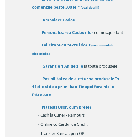
comenzile peste 300 lei*
(vezi detalii)
Ambalare Cadou
Personalizarea Cadourilor
cu mesajul dorit
Felicitare cu textul dorit
(
vezi modelele
disponibile
)
Garanție
1 An de zile
la toate produsele
Posibilitatea de a returna produsele în
14 zile
și de a primi
banii înapoi fara nici o
întrebare
Platești Ușor
, cum preferi
- Cash la Curier - Ramburs
- Online cu Cardul de Credit
- Transfer Bancar, prin OP