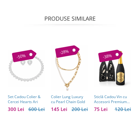
PRODUSE SIMILARE
-28%
-50%
-38%
Set Cadou Colier &
Sticlă Cadou Vin cu
C
Colier Lung Luxury
Cercei Hearts Ari
Accesorii Premium
V
cu Pearl Chain Gold
Personalizată – Set
C
300 Lei
600 Lei
75 Lei
120 Lei
1
145 Lei
200 Lei
Elegant pentru
C
Bărbați
B