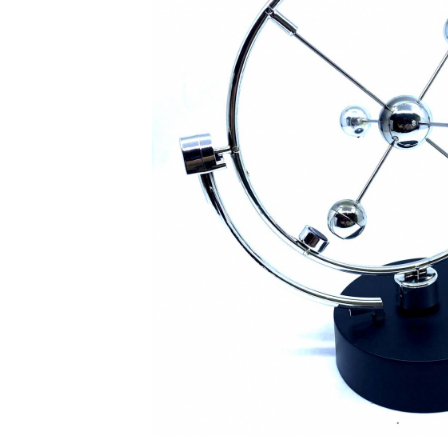
Bijuterii Mirese
Selectii
Reduceri
Cele mai noi
Cele mai vandute
Cele mai votate
Cu video
Pret
0 Lei - 100 Lei
100 Lei - 200 Lei
200 Lei - 300 Lei
300 Lei - 500 Lei
500 Lei - 1000 Lei
1000 Lei +