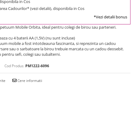
 disponibila in Cos
rea Cadourilor* (vezi detalii), disponibila in Cos
*Vezi detalii bonus
etuum Mobile Orbita, ideal pentru colegi de birou sau parteneri.
aza cu 4 baterii AA (1,5V) (nu sunt incluse)
uum mobile a fost intotdeauna fascinanta, si reprezinta un cadou
ersare sau o sarbatoare la birou trebuie marcata cu un cadou deosebit.
 pentru sefi, colegi sau subalterni.
Cod Produs:
PM1222-6096
rite
Cere informatii