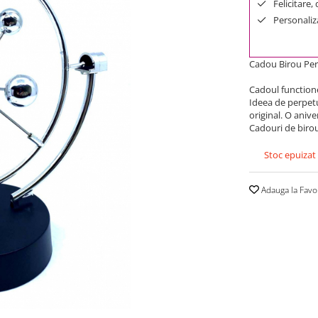
Felicitare,
Personaliza
Cadou Birou Perp
Cadoul functione
Ideea de perpet
original. O aniv
Cadouri de birou
Stoc epuizat
Adauga la Favo