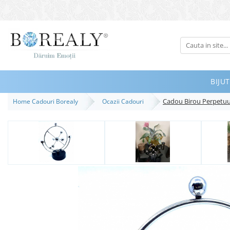
Bijuterii
Tipuri
Inele
BIJUT
Cercei
Cadou Birou Perpetuum
Home Cadouri Borealy
Ocazii Cadouri
Bratari
Coliere
Seturi
Brose
Tiare
Destinatari
Bijuterii Femei
Bijuterii Copii