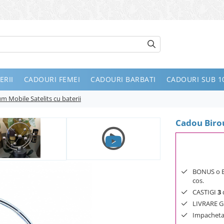
ERII
CADOURI FEMEI
CADOURI BARBATI
CADOURI SUB 10
 Mobile Satelits cu baterii
Cadou Birou
BONUS o Bij
cos.
CASTIGI
3
d
LIVRARE GR
Impachetar