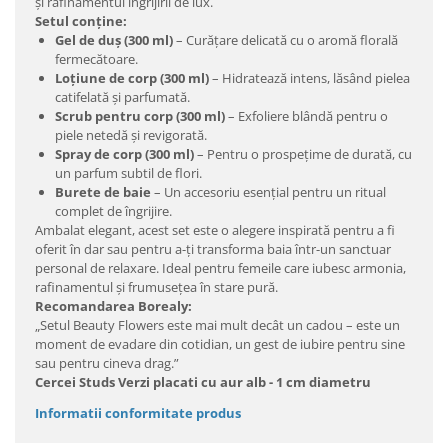
și rafinamentul îngrijirii de lux.
Setul conține:
Gel de duș (300 ml)
– Curățare delicată cu o aromă florală
fermecătoare.
Loțiune de corp (300 ml)
– Hidratează intens, lăsând pielea
catifelată și parfumată.
Scrub pentru corp (300 ml)
– Exfoliere blândă pentru o
piele netedă și revigorată.
Spray de corp (300 ml)
– Pentru o prospețime de durată, cu
un parfum subtil de flori.
Burete de baie
– Un accesoriu esențial pentru un ritual
complet de îngrijire.
Ambalat elegant, acest set este o alegere inspirată pentru a fi
oferit în dar sau pentru a-ți transforma baia într-un sanctuar
personal de relaxare. Ideal pentru femeile care iubesc armonia,
rafinamentul și frumusețea în stare pură.
Recomandarea Borealy:
„Setul Beauty Flowers este mai mult decât un cadou – este un
moment de evadare din cotidian, un gest de iubire pentru sine
sau pentru cineva drag.”
Cercei Studs Verzi placati cu aur alb - 1 cm diametru
Informatii conformitate produs