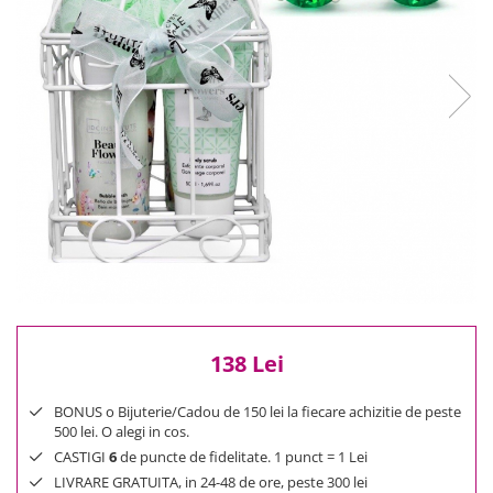
Reduceri
Cele mai noi
Cele mai vandute
Cele mai votate
Cu video
Pret
0 Lei - 100 Lei
100 Lei - 200 Lei
200 Lei - 300 Lei
300 Lei - 500 Lei
500 Lei - 1000 Lei
1000 Lei +
138 Lei
BONUS o Bijuterie/Cadou de 150 lei la fiecare achizitie de peste
500 lei. O alegi in cos.
CASTIGI
6
de puncte de fidelitate. 1 punct = 1 Lei
LIVRARE GRATUITA, in 24-48 de ore, peste 300 lei