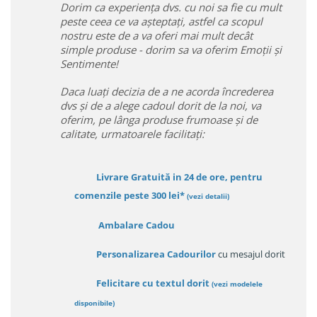
Dorim ca experiența dvs. cu noi sa fie cu mult
peste ceea ce va așteptați, astfel ca scopul
nostru este de a va oferi mai mult decât
simple produse - dorim sa va oferim Emoții și
Sentimente!
Daca luați decizia de a ne acorda încrederea
dvs și de a alege cadoul dorit de la noi, va
oferim, pe lânga produse frumoase și de
calitate, urmatoarele facilitați:
Livrare Gratuită in 24 de ore, pentru
comenzile peste 300 lei*
(vezi detalii)
Ambalare Cadou
Personalizarea Cadourilor
cu mesajul dorit
Felicitare cu textul dorit
(
vezi modelele
disponibile
)