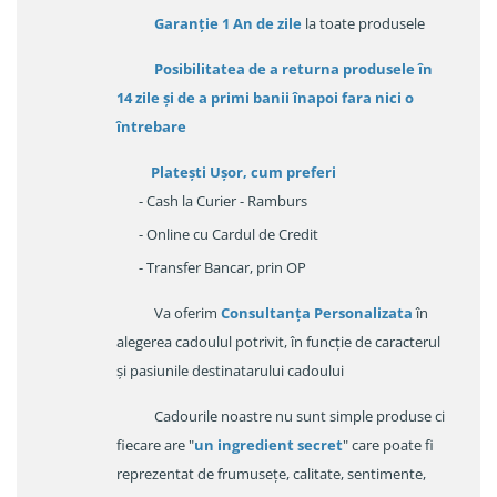
Garanție
1 An de zile
la toate produsele
Posibilitatea de a returna produsele în
14 zile
și de a primi
banii înapoi fara nici o
întrebare
Platești Ușor
, cum preferi
- Cash la Curier - Ramburs
- Online cu Cardul de Credit
- Transfer Bancar, prin OP
Va oferim
Consultanța Personalizata
în
alegerea cadoulul potrivit, în funcție de caracterul
și pasiunile destinatarului cadoului
Cadourile noastre nu sunt simple produse ci
fiecare are "
un ingredient secret
" care poate fi
reprezentat de frumusețe, calitate, sentimente,