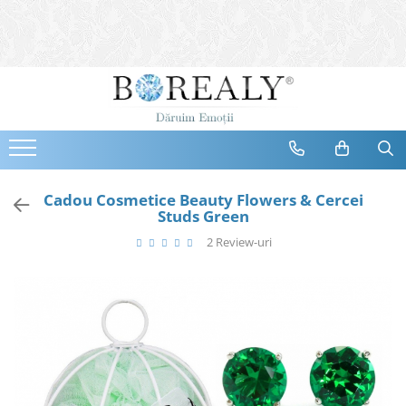
Bijuterii
Tipuri
Inele
Cercei
Bratari
Coliere
Cadou Cosmetice Beauty Flowers & Cercei
Studs Green
Seturi
2 Review-uri
Brose
Tiare
Destinatari
Bijuterii Femei
Bijuterii Copii
Bijuterii Mirese
Selectii