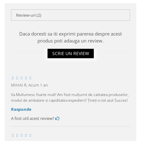
Review-uri
(2)
Daca doresti sa iti exprimi parerea despre acest
produs poti adauga un review.
SCRIE UN REVIEW
MIHAI R,
Acum 1 an
Va Multumesc foarte mult! Am fost mulțumit de calitatea produselor,
modul de ambalare si rapiditatea expedierii! Țineți-o tot asa! Succes!
Raspunde
A fost util acest review?