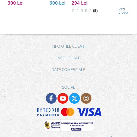
cadou premium pentru șef, soț
300 Lei
600 Lei
294 Lei
sau partener de afaceri
VEZI
(5)
VIDEO
INFO UTILE CLIENTI
INFO LEGALE
DATE COMERCIALE
SOCIAL