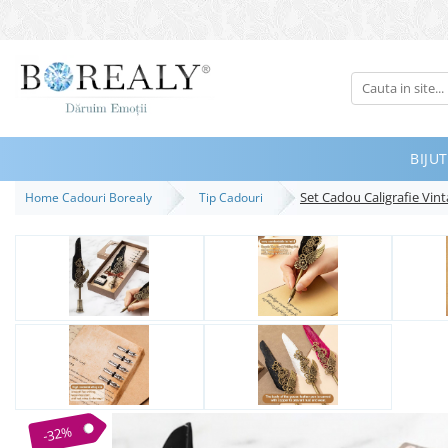
Bijuterii
Tipuri
Inele
BIJUT
Cercei
Set Cadou Caligrafie Vinta
Home Cadouri Borealy
Tip Cadouri
Bratari
Coliere
Seturi
Brose
Tiare
Destinatari
Bijuterii Femei
Bijuterii Copii
-32%