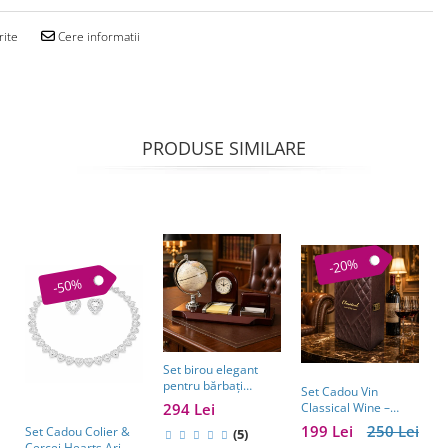
rite
Cere informatii
PRODUSE SIMILARE
-20%
-50%
Set birou elegant
pentru bărbați
Set Cadou Vin
G
Business Desk
294 Lei
Classical Wine –
l
Antique Clock –
Casetă Elegantă cu
ș
199 Lei
250 Lei
2
Set Cadou Colier &
cadou premium
(5)
Accesorii pentru Vin
b
Cercei Hearts Ari