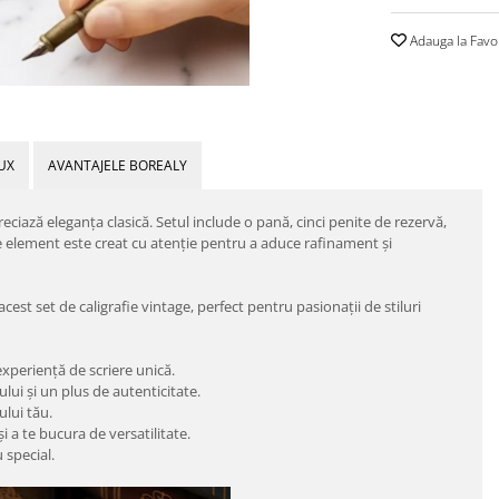
Adauga la Favo
UX
AVANTAJELE BOREALY
reciază eleganța clasică. Setul include o pană, cinci penite de rezervă,
e element este creat cu atenție pentru a aduce rafinament și
est set de caligrafie vintage, perfect pentru pasionații de stiluri
xperiență de scriere unică.
sului și un plus de autenticitate.
ului tău.
și a te bucura de versatilitate.
 special.