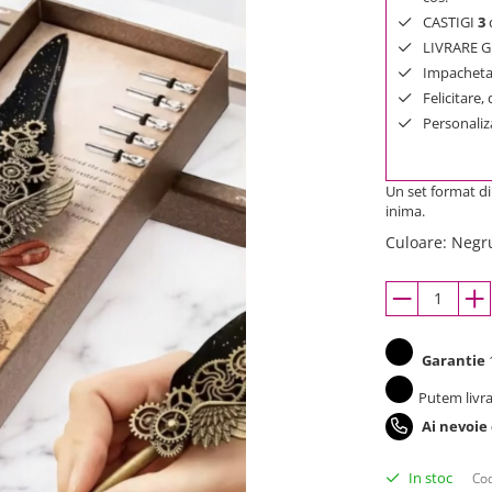
CASTIGI
3
d
LIVRARE GR
Impachetar
Felicitare,
Personaliza
Un set format di
inima.
Culoare
:
Negr
Garantie
1
Putem livra
Ai nevoie
In stoc
Cod