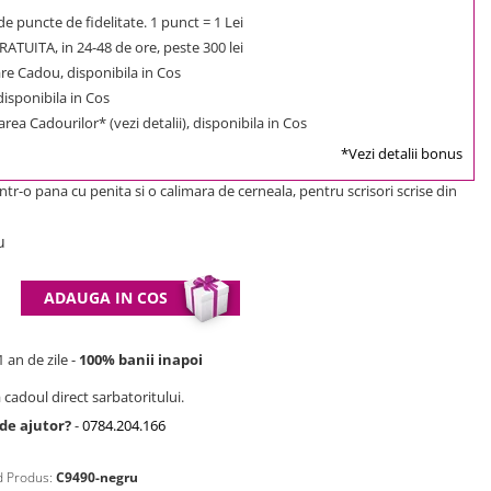
e puncte de fidelitate. 1 punct = 1 Lei
ATUITA, in 24-48 de ore, peste 300 lei
e Cadou, disponibila in Cos
 disponibila in Cos
rea Cadourilor* (vezi detalii), disponibila in Cos
*Vezi detalii bonus
ntr-o pana cu penita si o calimara de cerneala, pentru scrisori scrise din
u
ADAUGA IN COS
 an de zile -
100% banii inapoi
 cadoul direct sarbatoritului.
 de ajutor?
-
0784.204.166
 Produs:
C9490-negru