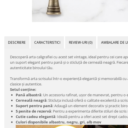
DESCRIERE
CARACTERISTICI
REVIEW-URI
(0)
AMBALARE DE L
Descoperă arta caligrafiei cu acest set vintage, ideal pentru cei care ap
un suport elegant pentru pană și o sticluță de cerneală neagră. Fiecar
autenticitate biroului tău.
Transformă arta scrisului într-o experiență elegantă și memorabilă cu ac
clasice și autentice.
Setul conține:
Pană albastră
: Un accesoriu rafinat, ușor de manevrat, pentru o e
Cerneală neagră
: Sticluța inclusă oferă o calitate excelentă a scri
Suport pentru pană
: Adaugă un element decorativ și practic biro
5 penite de rezervă
: Pentru a experimenta diferite stiluri de scris 
Cutie cadou elegantă
: Ideală pentru a oferi acest set drept cadou
Culori disponibile albastru, negru, gri, alb mov