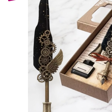
Bijuterii Mirese
Selectii
Reduceri
Cele mai noi
Cele mai vandute
Cele mai votate
Cu video
Pret
0 Lei - 100 Lei
100 Lei - 200 Lei
200 Lei - 300 Lei
300 Lei - 500 Lei
500 Lei - 1000 Lei
1000 Lei +