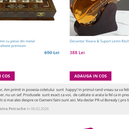
emn cu piese din metal
Decantor Vioara & Suport Lemn Kitc
calitate premium
690 Lei
388 Lei
N COS
ADAUGA IN COS
or, Am primit in posesia coletului sunt happy! In primul rand vreau sa va fel
er, nu un sef. Produsele sunt exact ca voi, de calitate si arata la fel ca in p
ti si mai ales despre ce Oameni faini sunt aici. Ma declar PR-ul Borealy ( p
oina Petrache
in 06.02.2026