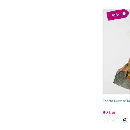
-55%
Esarfa Matase Ki
90 Lei
(2)