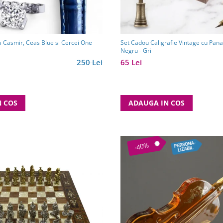
a Casmir, Ceas Blue si Cercei One
Set Cadou Caligrafie Vintage cu Pana 
Negru - Gri
250 Lei
65 Lei
N COS
ADAUGA IN COS
-40%