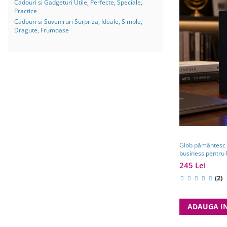
Cadouri si Gadgeturi Utile, Perfecte, Speciale,
Practice
Cadouri si Suveniruri Surpriza, Ideale, Simple,
Dragute, Frumoase
Glob pământesc c
business pentru 
călătorii
245 Lei
(2)
ADAUGA I