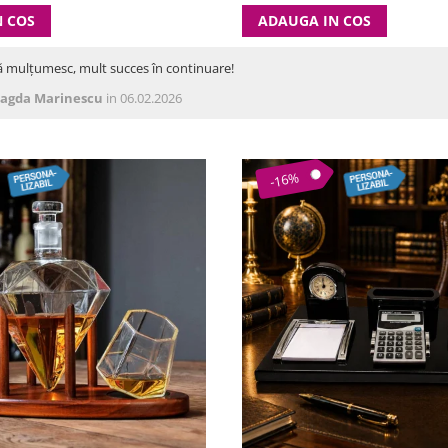
N COS
ADAUGA IN COS
ă mulțumesc, mult succes în continuare!
agda Marinescu
in 06.02.2026
-16%