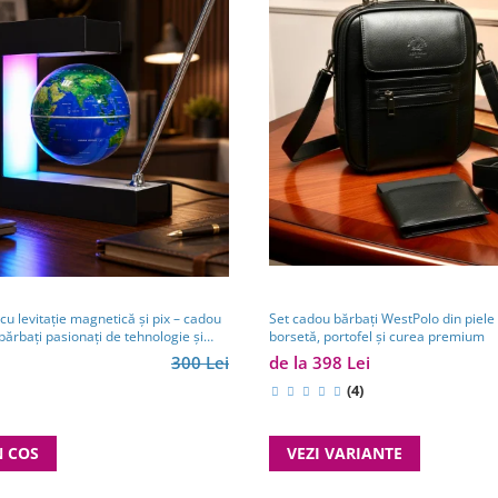
u levitație magnetică și pix – cadou
Set cadou bărbați WestPolo din piele
bărbați pasionați de tehnologie și
borsetă, portofel și curea premium
300 Lei
de la 398 Lei
(4)
N COS
VEZI VARIANTE