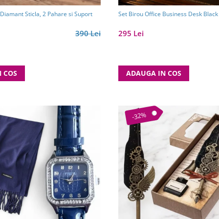
iamant Sticla, 2 Pahare si Suport
Set Birou Office Business Desk Blac
390 Lei
295 Lei
N COS
ADAUGA IN COS
-32%