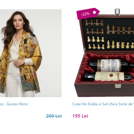
-32%
ss - Gustav Klimt
Cutie Vin Dubla si Sah 
200 Lei
195 Lei