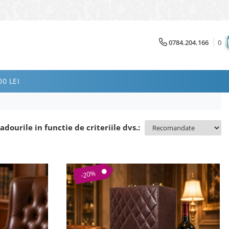
0784.204.166
0
0 LEI
adourile in functie de criteriile dvs.:
-20%