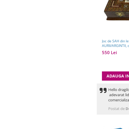
Joc de SAH din l
AURII/ARGINTII, 
550 Lei
ADAUGA I
Hello dragil
adevarat lid
comercializa
Postat de
D