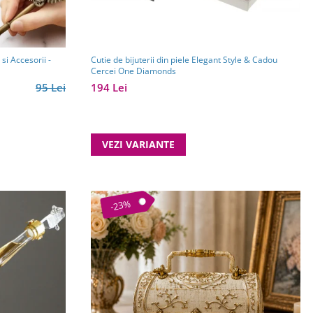
si Accesorii -
Cutie de bijuterii din piele Elegant Style & Cadou
Cercei One Diamonds
95 Lei
194 Lei
VEZI VARIANTE
-23%