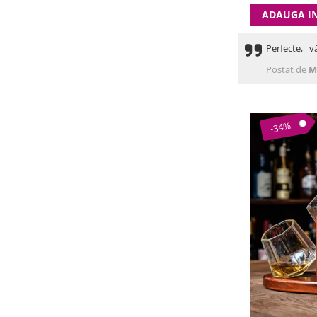
ADAUGA I
Perfecte, v
Postat de
M
-34%