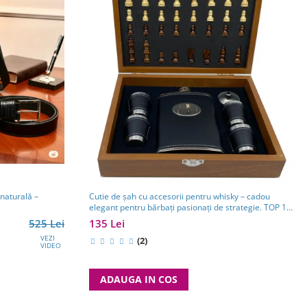
 naturală –
Cutie de șah cu accesorii pentru whisky – cadou
elegant pentru bărbați pasionați de strategie. TOP 10
Cadouri Barbati
525 Lei
135 Lei
VEZI
(2)
VIDEO
ADAUGA IN COS