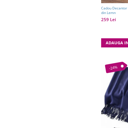
Cadou Decantor D
din Lemn
259 Lei
ADAUGA I
-24%