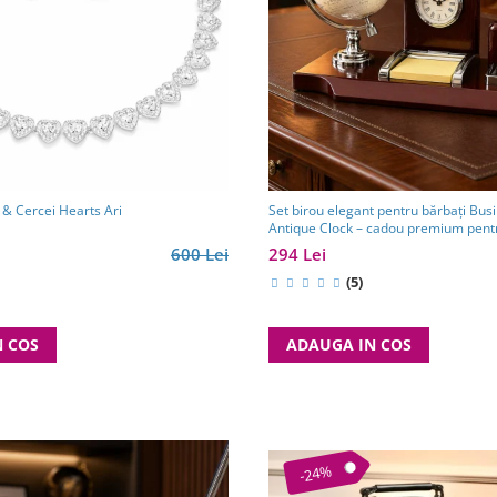
 & Cercei Hearts Ari
Set birou elegant pentru bărbați Bus
Antique Clock – cadou premium pentr
partener de afaceri
600 Lei
294 Lei
(5)
N COS
ADAUGA IN COS
-24%