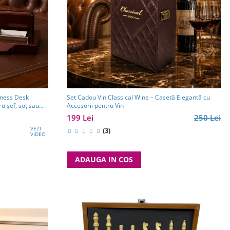
iness Desk
Set Cadou Vin Classical Wine – Casetă Elegantă cu
u șef, soț sau
Accesorii pentru Vin
199 Lei
250 Lei
VEZI
(3)
VIDEO
ADAUGA IN COS