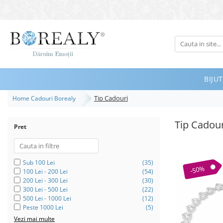
Bijuterii
Tipuri
Inele
BIJUT
Cercei
Tip Cadouri
Home Cadouri Borealy
Bratari
Coliere
Tip Cadour
Pret
Seturi
Brose
Tiare
Sub 100 Lei
(35)
-50%
100 Lei - 200 Lei
(54)
Destinatari
200 Lei - 300 Lei
(30)
300 Lei - 500 Lei
(22)
Bijuterii Femei
500 Lei - 1000 Lei
(12)
Peste 1000 Lei
(5)
Bijuterii Copii
Vezi mai multe