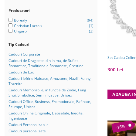
Bijuterii Mirese
Selectii
Producatori
Reduceri
Borealy
(94)
Christian Lacroix
(1)
Cele mai noi
Ungaro
(2)
Cele mai vandute
Tip Cadouri
Cele mai votate
Cadouri Corporate
Cu video
Set Cadou Colier
Cadouri de Dragoste, din Inima, de Suflet,
Romantice, Traditionale Romanesti, Crestine
Pret
300 Lei
Cadouri de Lux
0 Lei - 100 Lei
Cadouri Ieftine Haioase, Amuzante, Hazlii, Funny,
Traznite
100 Lei - 200 Lei
Cadouri Memorabile, in functie de Zodie, Feng
ADAUGA I
200 Lei - 300 Lei
Shui, Simbolice, Semnificative, Unisex
Cadouri Office, Business, Promotionale, Rafinate,
300 Lei - 500 Lei
Scumpe, Unicat
500 Lei - 1000 Lei
Cadouri Online Originale, Deosebite, Inedite,
Ingenioase
1000 Lei +
Cadouri Personalizabile
-18%
Cadouri personalizate