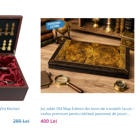
Joc table Old Map Edition din lemn de trandafir lacuit –
(fara Sticle de Vin) Kitchen
cadou premium pentru bărbați pasionați de jocuri
clasice
400 Lei
285 Lei