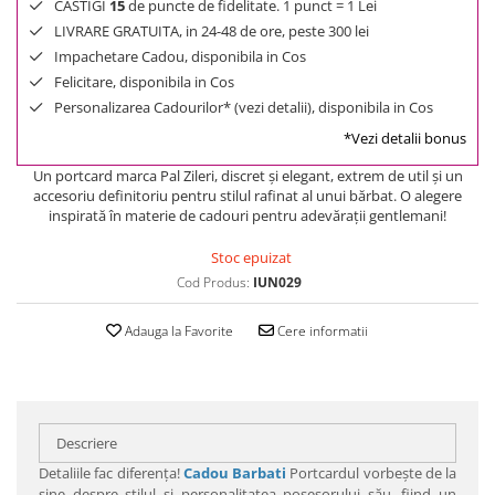
CASTIGI
15
de puncte de fidelitate. 1 punct = 1 Lei
LIVRARE GRATUITA, in 24-48 de ore, peste 300 lei
Impachetare Cadou, disponibila in Cos
Felicitare, disponibila in Cos
Personalizarea Cadourilor* (vezi detalii), disponibila in Cos
*Vezi detalii bonus
Un portcard marca Pal Zileri, discret şi elegant, extrem de util şi un
accesoriu definitoriu pentru stilul rafinat al unui bărbat. O alegere
inspirată în materie de cadouri pentru adevăraţii gentlemani!
Stoc epuizat
Cod Produs:
IUN029
Adauga la Favorite
Cere informatii
Descriere
Detaliile fac diferenţa!
Cadou Barbati
Portcardul vorbeşte de la
sine despre stilul şi personalitatea posesorului său, fiind un