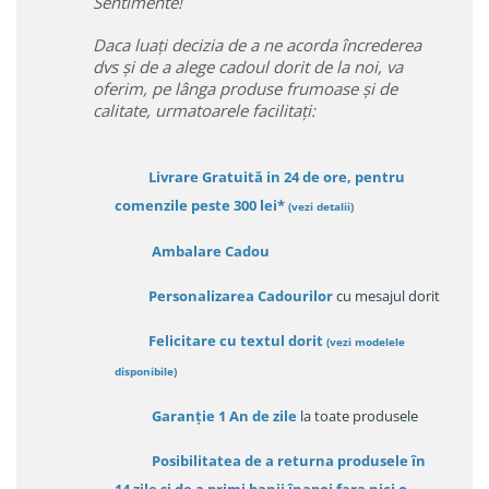
Sentimente!
Daca luați decizia de a ne acorda încrederea
dvs și de a alege cadoul dorit de la noi, va
oferim, pe lânga produse frumoase și de
calitate, urmatoarele facilitați:
Livrare Gratuită in 24 de ore, pentru
comenzile peste 300 lei*
(vezi detalii)
Ambalare Cadou
Personalizarea Cadourilor
cu mesajul dorit
Felicitare cu textul dorit
(
vezi modelele
disponibile
)
Garanție
1 An de zile
la toate produsele
Posibilitatea de a returna produsele în