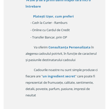
14 zile
și de a primi
banii înapoi fara nici o
întrebare
Platești Ușor
, cum preferi
- Cash la Curier - Ramburs
- Online cu Cardul de Credit
- Transfer Bancar, prin OP
Va oferim
Consultanța Personalizata
în
alegerea cadoulul potrivit, în funcție de caracterul
și pasiunile destinatarului cadoului
Cadourile noastre nu sunt simple produse ci
fiecare are "
un ingredient secret
" care poate fi
reprezentat de frumusețe, calitate, sentimente,
detalii, poveste, parfum, pasiune, impresii de
neuitat