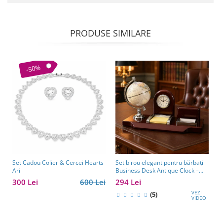
PRODUSE SIMILARE
-50%
Set Cadou Colier & Cercei Hearts
Set birou elegant pentru bărbați
Ari
Business Desk Antique Clock –
cadou premium pentru șef, soț
300 Lei
600 Lei
294 Lei
sau partener de afaceri
VEZI
(5)
VIDEO