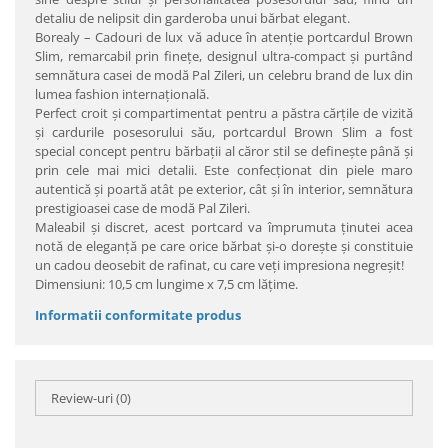
detaliu de nelipsit din garderoba unui bărbat elegant.
Borealy – Cadouri de lux vă aduce în atenţie portcardul Brown
Slim, remarcabil prin fineţe, designul ultra-compact şi purtând
semnătura casei de modă Pal Zileri, un celebru brand de lux din
lumea fashion internaţională.
Perfect croit şi compartimentat pentru a păstra cărţile de vizită
şi cardurile posesorului său, portcardul Brown Slim a fost
special concept pentru bărbaţii al căror stil se defineşte până şi
prin cele mai mici detalii. Este confecţionat din piele maro
autentică şi poartă atât pe exterior, cât şi în interior, semnătura
prestigioasei case de modă Pal Zileri.
Maleabil şi discret, acest portcard va împrumuta ţinutei acea
notă de eleganţă pe care orice bărbat şi-o doreşte şi constituie
un cadou deosebit de rafinat, cu care veţi impresiona negreşit!
Dimensiuni: 10,5 cm lungime x 7,5 cm lăţime.
Informatii conformitate produs
Review-uri
(0)