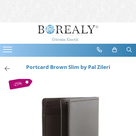
Bijuterii
Tipuri
Inele
Cercei
Bratari
Coliere
Portcard Brown Slim by Pal Zileri
Seturi
Brose
-25%
Tiare
Destinatari
Bijuterii Femei
Bijuterii Copii
Bijuterii Mirese
Selectii