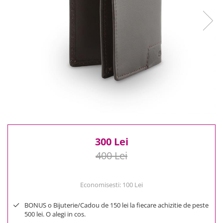
Reduceri
Cele mai noi
Cele mai vandute
Cele mai votate
Cu video
Pret
0 Lei - 100 Lei
100 Lei - 200 Lei
200 Lei - 300 Lei
300 Lei - 500 Lei
500 Lei - 1000 Lei
300 Lei
1000 Lei +
400 Lei
Economisesti:
100
Lei
BONUS o Bijuterie/Cadou de 150 lei la fiecare achizitie de peste
500 lei. O alegi in cos.