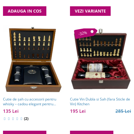
VEZI VARIANTE
ADAUGA IN COS
-32%
Cutie de șah cu accesorii pentru
Cutie Vin Dubla si Sah (fara Sticle de
whisky – cadou elegant pentru
Vin) Kitchen
bărbați pasionați de strategie. TOP
135 Lei
195 Lei
285 Lei
10 Cadouri Barbati
(2)