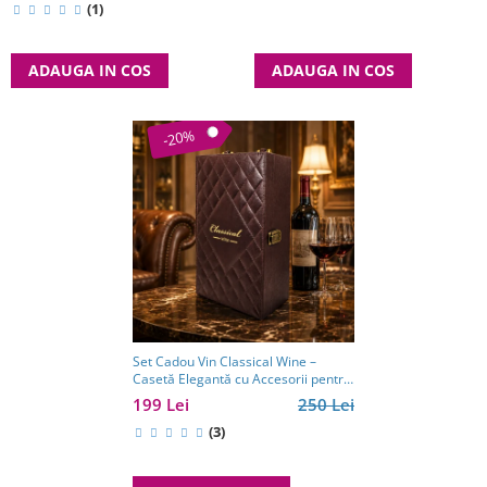
(1)
ADAUGA IN COS
ADAUGA IN COS
-20%
Set Cadou Vin Classical Wine –
Casetă Elegantă cu Accesorii pentru
Vin
199 Lei
250 Lei
(3)