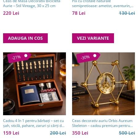
Ceas de Masă Decorativ Bicicletă
Pix cu cristale naturale
Aurie – Stil Vintage, 30 x 25 cm
semipretioase: ametist, aventurin,
lapis lazuli, ochi de tigru, citrin și
220 Lei
78 Lei
130 Lei
cuarț roz
ADAUGA IN COS
VEZI VARIANTE
-21%
-30%
Cadou 4 în 1 pentru bărbați – set cu
Ceas decorativ auriu Orbis Aureum
șah, sticlă, pahare, zaruri și cărți de
Skeleton – cadou premium pentru
joc
bărbați eleganți
159 Lei
200 Lei
350 Lei
500 Lei