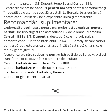
renumite precum S.T. Dupont, Hugo Boss și Cerruti 1881.
Fiecare dintre aceste
cadouri pentru bărbați
poate fi personalizat și
îmbogățit cu o atenție specială la detalii. La Borealy, te asigurăm că
fiecare cadou oferit devine o experiență unică și memorabilă.
Recomandări suplimentare:
Explorează blogul nostru pentru mai multe idei de
cadouri pentru
bărbați
, inclusiv sugestii de accesorii de lux de la branduri precum
Cerruti 1881
și
S.T. Dupont
, și descoperă cele mai originale și
apreciate cadouri în tendințele anului 2024. Cu Borealy, fiecare cadou
pentru bărbați este ales cu grijă, astfel încât să satisfacă chiar și cele
mai exigente gusturi.
Alege oricare dintre
cadourile pentru bărbați
de pe Borealy.ro și vei
transforma orice ocazie într-o amintire de neuitat!
Cadouri barbati: Accesorii de lux Cerruti 1881
Cadouri barbati: Accesorii de lux marca S.T Dupont
Idei de cadouri pentru barbati by Borealy
Cadouri originale pentru barbati
FAQ
Ce tipuri de cadouri pentru bărbați pot găsi pe