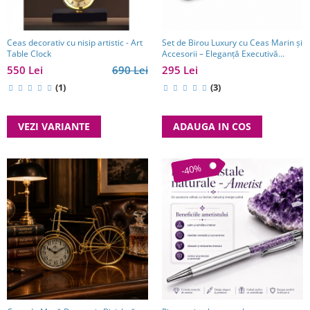
Ceas decorativ cu nisip artistic - Art
Set de Birou Luxury cu Ceas Marin și
Table Clock
Accesorii – Eleganță Executivă
pentru Manageri
550 Lei
690 Lei
295 Lei
(1)
(3)
VEZI VARIANTE
ADAUGA IN COS
-40%