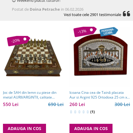
😊 Weekend placut tuturor!
Postat de
Doina Petrache
in 06.02.2026
Vezi toate cele 2901 testimoniale
-13%
-20%
Joc de SAH din lemn cu piese din
Icoana Cina cea de Taină placata
metal AURII/ARGINTII, calitate
Aur si Argint 925 Ortodoxa 25 cm x
premium
19 cm - Meteora - Made in Grecia
550 Lei
690 Lei
260 Lei
300 Lei
(1)
ADAUGA IN COS
ADAUGA IN COS