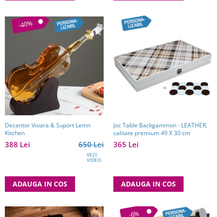
-40%
Decantor Vioara & Suport Lemn
Joc Table Backgammon - LEATHER,
Kitchen
calitate premium 49 X 30 cm
388 Lei
650 Lei
365 Lei
VEZI
VIDEO
ADAUGA IN COS
ADAUGA IN COS
-6%