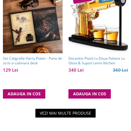
Set Caligrafie Harry Potter - Pana de
Decantor Pistol cu Doua Pahare cu
scris si calimara desk
Glont & Suport Lemn Kitchen
129 Lei
340 Lei
360 Lei
ADAUGA IN COS
ADAUGA IN COS
VEZI MAI MULTE PRODUSE