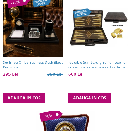
-16%
Set Birou Office Business Desk Black
Joc table Star Luxury Edition Leather
Premium
cu cărți de joc aurite – cadou de lux
pentru bărbați
295 Lei
350 Lei
600 Lei
ADAUGA IN COS
ADAUGA IN COS
-28%