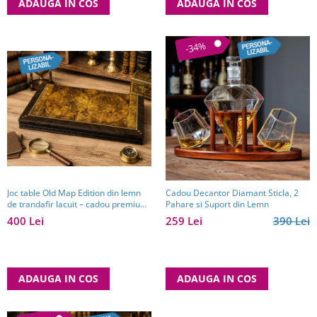
ADAUGA IN COS
ADAUGA IN COS
-34%
Joc table Old Map Edition din lemn
Cadou Decantor Diamant Sticla, 2
de trandafir lacuit – cadou premium
Pahare si Suport din Lemn
pentru bărbați pasionați de jocuri
400 Lei
259 Lei
390 Lei
clasice
ADAUGA IN COS
ADAUGA IN COS