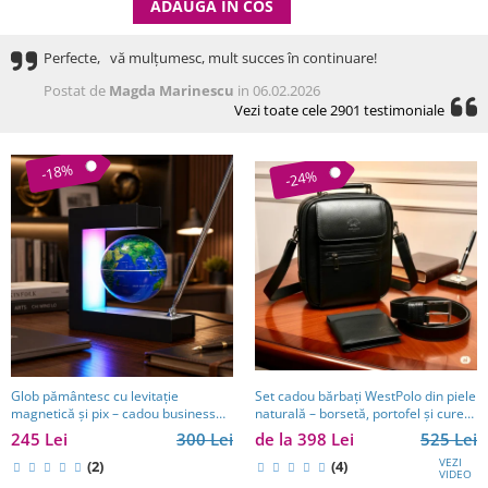
ADAUGA IN COS
Perfecte, vă mulțumesc, mult succes în continuare!
Postat de
Magda Marinescu
in 06.02.2026
Vezi toate cele 2901 testimoniale
-18%
-24%
Set cadou bărbați WestPolo din piele
Glob pământesc cu levitație
naturală – borsetă, portofel și curea
magnetică și pix – cadou business
premium
pentru bărbați pasionați de
de la 398 Lei
525 Lei
245 Lei
300 Lei
tehnologie și călătorii
VEZI
(4)
(2)
VIDEO