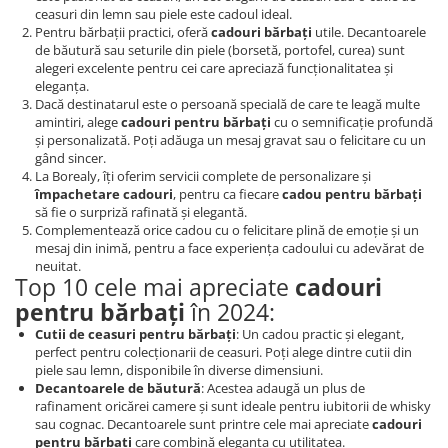
ceasuri din lemn sau piele este cadoul ideal.
Pentru bărbații practici, oferă
cadouri bărbați
utile. Decantoarele
de băutură sau seturile din piele (borsetă, portofel, curea) sunt
alegeri excelente pentru cei care apreciază funcționalitatea și
eleganța.
Dacă destinatarul este o persoană specială de care te leagă multe
amintiri, alege
cadouri pentru bărbați
cu o semnificație profundă
și personalizată. Poți adăuga un mesaj gravat sau o felicitare cu un
gând sincer.
La Borealy, îți oferim servicii complete de personalizare și
împachetare cadouri
, pentru ca fiecare
cadou pentru bărbați
să fie o surpriză rafinată și elegantă.
Complementează orice cadou cu o felicitare plină de emoție și un
mesaj din inimă, pentru a face experiența cadoului cu adevărat de
neuitat.
Top 10 cele mai apreciate
cadouri
pentru bărbați
în 2024:
Cutii de ceasuri pentru bărbați
: Un cadou practic și elegant,
perfect pentru colecționarii de ceasuri. Poți alege dintre cutii din
piele sau lemn, disponibile în diverse dimensiuni.
Decantoarele de băutură
: Acestea adaugă un plus de
rafinament oricărei camere și sunt ideale pentru iubitorii de whisky
sau cognac. Decantoarele sunt printre cele mai apreciate
cadouri
pentru bărbați
care combină eleganța cu utilitatea.