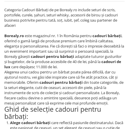
Categoria Cadouri Bărbați de pe Borealy.ro include seturi de scris,
portofele, curele, șahuri, seturi whisky, accesorii de birou și cadouri
business potrivite pentru tată, soț, iubit, șef, coleg sau partener de
afaceri
Borealy.ro
este magazinul nr. 1 în România pentru
cadouri bărbați
,
oferind o gamă largă de produse premium care îmbină calitatea,
eleganța și personalizarea. Fie că dorești să faci o impresie deosebită la
un eveniment important sau să surprinzi o persoană specială, la
Borealy găsești
cadouri pentru bărbați
adaptate tuturor gusturilor
și bugetelor, de la produse accesibile de 40 de lei, până la
cadouri de
lux
care depășesc 11.000 de lei.
Alegerea unui cadou pentru un bărbat poate părea dificilă, dar cu
ajutorul nostru, vei găsi idei inspirate care să fie atât practice, cât și
memorabile. Oferim
cadouri pentru bărbați
din toate categoriile, de
la seturi elegante, cutii de ceasuri, accesorii din piele, până la
instrumente de scris de colecție și cadouri personalizate. La Borealy,
fiecare cadou devine o amintire specială, deoarece poți adăuga un
mesaj personalizat care să exprime cele mai profunde emoții.
Ghid de selecție cadouri pentru
bărbați:
Alege cadouri bărbați
care reflectă pasiunile destinatarului. Dacă
este pasionat de ceasuri, un set elegant de ceasuri sau o cutie de