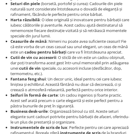
Seturi din piele
(borsetă, portofel și curea): Cadourile din piele
naturală sunt considerate întotdeauna o dovadă de eleganță și
rafinament, făcându-le perfecte pentru orice bărbat.
Harta răzuibilă
: O idee originală și inovatoare pentru bărbații care
iubesc călătoriile și aventurile. Acest cadou ajută destinatarul să
rememoreze fiecare destinație vizitată și să retrăiască momentele
speciale din jurul lumii.
Ceasurile de mână
: Nimeni nu poate avea suficiente ceasuri! Fie
că este vorba de un ceas casual sau unul elegant, un ceas de mână
este un
cadou pentru bărbați
care va fi întotdeauna apreciat.
Cutii de vin cu accesorii
: O sticlă de vin este un cadou obișnuit,
dar poți transforma acest gest într-unul memorabil prin adăugarea
unei
cutii de vin
speciale, cu accesorii incluse (desfăcător, dop,
termometru, etc.).
Fantana feng shui
: Un decor unic, ideal pentru cei care iubesc
liniștea și echilibrul. Această fântână nu doar că decorează, ci și
creează o atmosferă relaxantă, perfectă pentru orice interior.
Seifuri în formă de carte
: Un cadou ingenios și foarte practic.
Acest seif arată precum o carte elegantă și este perfect pentru a
păstra bunurile de preț în siguranță.
Business desk-urile
: Organizează biroul cu stil. Aceste seturi
elegante sunt cadouri potrivite pentru bărbații de afaceri, oferindu-
le un plus de prestanță și organizare.
Instrumentele de scris de lux
: Perfecte pentru cei care apreciază
rafinamentul. Borealy oferă
instrumente de scris
de la branduri