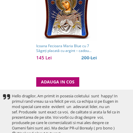
Icoana Fecioara Maria Blue cu 7
Săgeți placată cu argint – cadou
spiritual pentru familie - Made in
145 Lei
200 Lei
Grecia - 12,5 x 15,5 cm
ADAUGA IN COS
Hello dragilor, Am primit in posesia coletului sunt happy! In
primul rand vreau sa va felicit pe voi, ca echipa si pe Eugen in
mod special care este evident un adevarat lider, nu un
sef. Produsele sunt exact ca voi, de calitate si arata la fel ca in
prezentarea de pe site. Voi vorbi cu drag despre voi,
produsele pe care le comercializati si mai ales despre ce
Oameni faini sunt aici. Ma declar PR-ul Borealy ( pro bono )