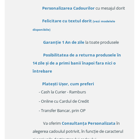
Personalizarea Cadourilor
cu mesajul dorit
Felicitare cu textul dorit
(
vezi modelele
disponibile
)
Garanție
1 An de zile
la toate produsele
Posibilitatea de a returna produsele în
14 zile
și de a primi
banii înapoi fara nici o
întrebare
Platești Ușor
, cum preferi
- Cash la Curier - Ramburs
- Online cu Cardul de Credit
- Transfer Bancar, prin OP
Va oferim
Consultanța Personalizata
în
alegerea cadoulul potrivit, în funcție de caracterul