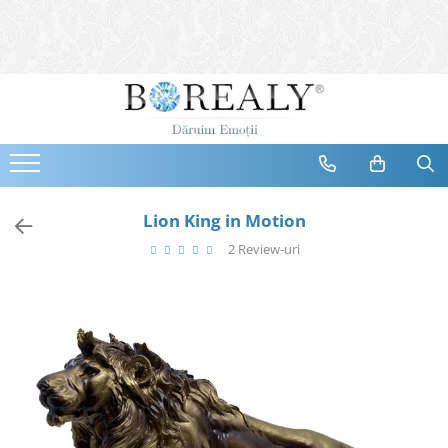
Bijuterii
Tipuri
Inele
Cercei
Bratari
Coliere
Lion King in Motion
Seturi
2 Review-uri
Brose
Tiare
Destinatari
Bijuterii Femei
Bijuterii Copii
Bijuterii Mirese
Selectii