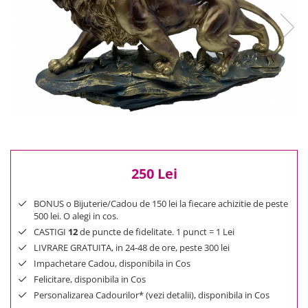
Reduceri
Cele mai noi
Cele mai vandute
Cele mai votate
Cu video
Pret
0 Lei - 100 Lei
100 Lei - 200 Lei
200 Lei - 300 Lei
250 Lei
300 Lei - 500 Lei
500 Lei - 1000 Lei
BONUS o Bijuterie/Cadou de 150 lei la fiecare achizitie de peste
1000 Lei +
500 lei. O alegi in cos.
CASTIGI
12
de puncte de fidelitate. 1 punct = 1 Lei
LIVRARE GRATUITA, in 24-48 de ore, peste 300 lei
Impachetare Cadou, disponibila in Cos
Felicitare, disponibila in Cos
Personalizarea Cadourilor* (vezi detalii), disponibila in Cos