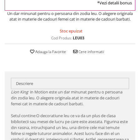
*Vezi detalii bonus
Un dar minunat pentru o persoana din zodia leu. O alegere originala
atat in materie de cadouri femei cat in materie de cadouri barbati.
Stoc epuizat
Cod Produs:
LEU03
Adauga la Favorite
Cere informatii
Descriere
Lion King
in Motion este un dar minunat pentru o persoana
din zodia leu. O alegere originala atat in materie de cadouri
femei cat in materie de cadouri barbati.
Setul contine:O decoratiune leu ce va da un plus de clasa
bibliotecii sau mesei de lucru pe care este asezata. Figurina este
din rasina, intruchipand un leu, una dintre cele mai temute
feline si regele tuturor animalelor. Acest lucru face din el un
simbol al dreptatii, intelepciunii si fortei. Astfel, reprezentarea sa