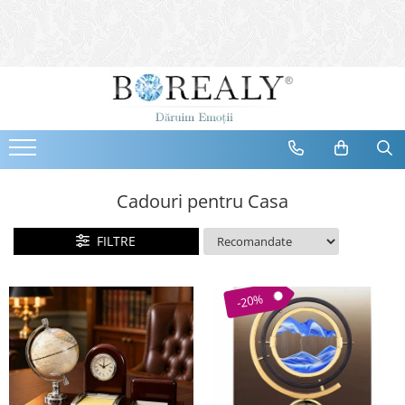
Bijuterii
Tipuri
Inele
Cercei
Bratari
Coliere
Cadouri pentru Casa
Seturi
FILTRE
Brose
Tiare
Destinatari
-20%
Bijuterii Femei
Bijuterii Copii
Bijuterii Mirese
Selectii