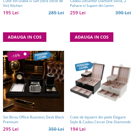
Cutie Vin Dubla si Sah (fara Sticle de
Cadou Decantor Diamant Sticla, 2
Vin) Kitchen
Pahare si Suport din Lemn
195 Lei
285 Lei
259 Lei
390 Lei
ADAUGA IN COS
ADAUGA IN COS
-16%
Set Birou Office Business Desk Black
Cutie de bijuterii din piele Elegant
Premium
Style & Cadou Cercei One Diamonds
295 Lei
350 Lei
194 Lei