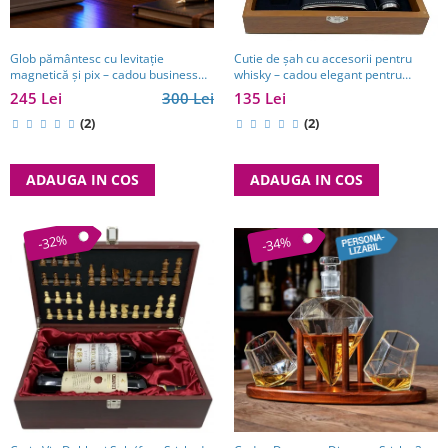
Glob pământesc cu levitație
Cutie de șah cu accesorii pentru
magnetică și pix – cadou business
whisky – cadou elegant pentru
pentru bărbați pasionați de
bărbați pasionați de strategie. TOP
245 Lei
300 Lei
135 Lei
tehnologie și călătorii
10 Cadouri Barbati
(2)
(2)
ADAUGA IN COS
ADAUGA IN COS
-32%
-34%