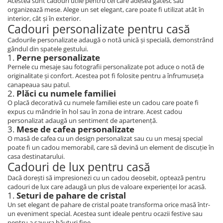
Acestea sunt cadouri utile pentru cei care adesea gătesc sau
organizează mese. Alege un set elegant, care poate fi utilizat atât în
interior, cât și în exterior.
Cadouri personalizate pentru casă
Cadourile personalizate adaugă o notă unică și specială, demonstrând
gândul din spatele gestului.
1.
Perne personalizate
Pernele cu mesaje sau fotografii personalizate pot aduce o notă de
originalitate și confort. Acestea pot fi folosite pentru a înfrumuseța
canapeaua sau patul.
2.
Plăci cu numele familiei
O placă decorativă cu numele familiei este un cadou care poate fi
expus cu mândrie în hol sau în zona de intrare. Acest cadou
personalizat adaugă un sentiment de apartenență.
3.
Mese de cafea personalizate
O masă de cafea cu un design personalizat sau cu un mesaj special
poate fi un cadou memorabil, care să devină un element de discuție în
casa destinatarului.
Cadouri de lux pentru casă
Dacă dorești să impresionezi cu un cadou deosebit, optează pentru
cadouri de lux care adaugă un plus de valoare experienței lor acasă.
1.
Seturi de pahare de cristal
Un set elegant de pahare de cristal poate transforma orice masă într-
un eveniment special. Acestea sunt ideale pentru ocazii festive sau
pentru a savura băuturi fine.