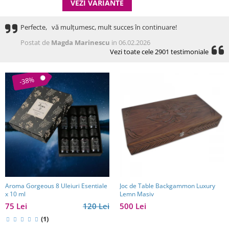
VEZI VARIANTE
Perfecte, vă mulțumesc, mult succes în continuare!
Postat de
Magda Marinescu
in 06.02.2026
Vezi toate cele 2901 testimoniale
-38%
Aroma Gorgeous 8 Uleiuri Esentiale
Joc de Table Backgammon Luxury
x 10 ml
Lemn Masiv
75 Lei
120 Lei
500 Lei
(1)