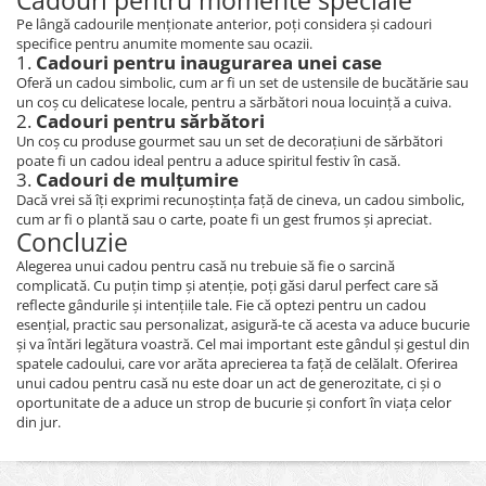
Cadouri pentru momente speciale
Pe lângă cadourile menționate anterior, poți considera și cadouri
specifice pentru anumite momente sau ocazii.
1.
Cadouri pentru inaugurarea unei case
Oferă un cadou simbolic, cum ar fi un set de ustensile de bucătărie sau
un coș cu delicatese locale, pentru a sărbători noua locuință a cuiva.
2.
Cadouri pentru sărbători
Un coș cu produse gourmet sau un set de decorațiuni de sărbători
poate fi un cadou ideal pentru a aduce spiritul festiv în casă.
3.
Cadouri de mulțumire
Dacă vrei să îți exprimi recunoștința față de cineva, un cadou simbolic,
cum ar fi o plantă sau o carte, poate fi un gest frumos și apreciat.
Concluzie
Alegerea unui cadou pentru casă nu trebuie să fie o sarcină
complicată. Cu puțin timp și atenție, poți găsi darul perfect care să
reflecte gândurile și intențiile tale. Fie că optezi pentru un cadou
esențial, practic sau personalizat, asigură-te că acesta va aduce bucurie
și va întări legătura voastră. Cel mai important este gândul și gestul din
spatele cadoului, care vor arăta aprecierea ta față de celălalt. Oferirea
unui cadou pentru casă nu este doar un act de generozitate, ci și o
oportunitate de a aduce un strop de bucurie și confort în viața celor
din jur.