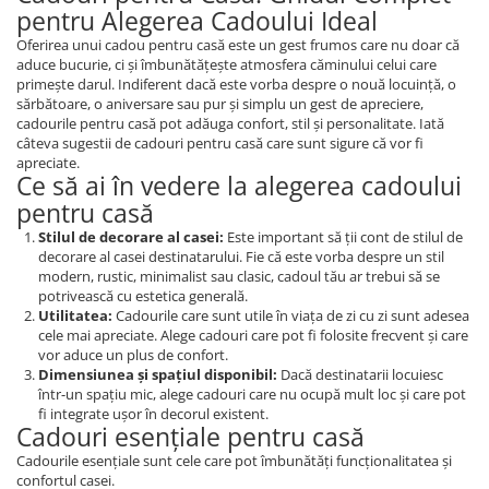
pentru Alegerea Cadoului Ideal
Oferirea unui cadou pentru casă este un gest frumos care nu doar că
aduce bucurie, ci și îmbunătățește atmosfera căminului celui care
primește darul. Indiferent dacă este vorba despre o nouă locuință, o
sărbătoare, o aniversare sau pur și simplu un gest de apreciere,
cadourile pentru casă pot adăuga confort, stil și personalitate. Iată
câteva sugestii de cadouri pentru casă care sunt sigure că vor fi
apreciate.
Ce să ai în vedere la alegerea cadoului
pentru casă
Stilul de decorare al casei:
Este important să ții cont de stilul de
decorare al casei destinatarului. Fie că este vorba despre un stil
modern, rustic, minimalist sau clasic, cadoul tău ar trebui să se
potrivească cu estetica generală.
Utilitatea:
Cadourile care sunt utile în viața de zi cu zi sunt adesea
cele mai apreciate. Alege cadouri care pot fi folosite frecvent și care
vor aduce un plus de confort.
Dimensiunea și spațiul disponibil:
Dacă destinatarii locuiesc
într-un spațiu mic, alege cadouri care nu ocupă mult loc și care pot
fi integrate ușor în decorul existent.
Cadouri esențiale pentru casă
Cadourile esențiale sunt cele care pot îmbunătăți funcționalitatea și
confortul casei.