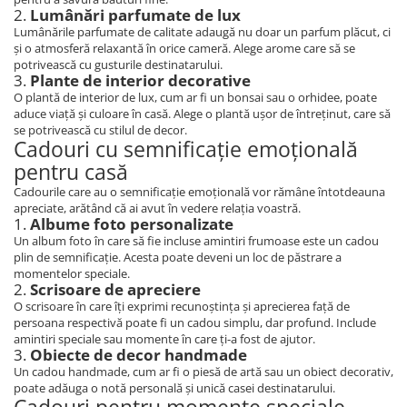
2.
Lumânări parfumate de lux
Lumânările parfumate de calitate adaugă nu doar un parfum plăcut, ci
și o atmosferă relaxantă în orice cameră. Alege arome care să se
potrivească cu gusturile destinatarului.
3.
Plante de interior decorative
O plantă de interior de lux, cum ar fi un bonsai sau o orhidee, poate
aduce viață și culoare în casă. Alege o plantă ușor de întreținut, care să
se potrivească cu stilul de decor.
Cadouri cu semnificație emoțională
pentru casă
Cadourile care au o semnificație emoțională vor rămâne întotdeauna
apreciate, arătând că ai avut în vedere relația voastră.
1.
Albume foto personalizate
Un album foto în care să fie incluse amintiri frumoase este un cadou
plin de semnificație. Acesta poate deveni un loc de păstrare a
momentelor speciale.
2.
Scrisoare de apreciere
O scrisoare în care îți exprimi recunoștința și aprecierea față de
persoana respectivă poate fi un cadou simplu, dar profund. Include
amintiri speciale sau momente în care ți-a fost de ajutor.
3.
Obiecte de decor handmade
Un cadou handmade, cum ar fi o piesă de artă sau un obiect decorativ,
poate adăuga o notă personală și unică casei destinatarului.