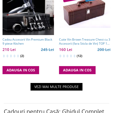
Cutie Vin Brown Treasure Chest cu 3
Cadou Accesorii Vin Premium Black
Accesorii (fara Sticla de Vin) TOP 10
9 piese Kitchen
Cadouri Barbati
160 Lei
200 Lei
210 Lei
245 Lei
(12)
(2)
ADAUGA IN COS
ADAUGA IN COS
VEZI MAI MULTE PRODUSE
Cadouri pentru Casă: Ghidul Complet