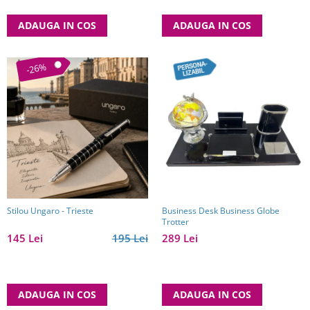
ADAUGA IN COS
ADAUGA IN COS
-26%
Stilou Ungaro - Trieste
Business Desk Business Globe
Trotter
145 Lei
195 Lei
289 Lei
ADAUGA IN COS
ADAUGA IN COS