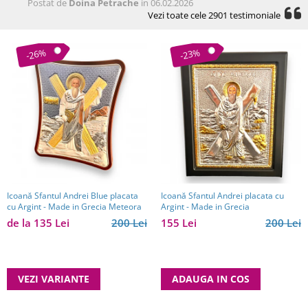
Postat de
Doina Petrache
in 06.02.2026
Vezi toate cele 2901 testimoniale
-26%
-23%
Icoană Sfantul Andrei Blue placata
Icoană Sfantul Andrei placata cu
cu Argint - Made in Grecia Meteora
Argint - Made in Grecia
de la 135 Lei
200 Lei
155 Lei
200 Lei
VEZI VARIANTE
ADAUGA IN COS