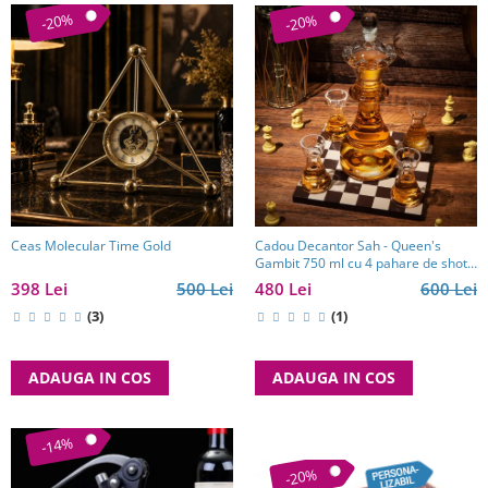
-20%
-20%
Ceas Molecular Time Gold
Cadou Decantor Sah - Queen's
Gambit 750 ml cu 4 pahare de shot
Kitchen
398 Lei
500 Lei
480 Lei
600 Lei
(3)
(1)
ADAUGA IN COS
ADAUGA IN COS
-14%
-20%