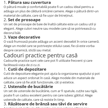
1.
Pătura sau cuvertura
O pătură moale și confortabilă poate fi un cadou ideal pentru a
adăuga un plus de căldură oricărei camere. Alege o pătură dintr-un
material de calitate, care să fie ușor de întreținut.
2.
Set de prosoape
Un set de prosoape de baie de înaltă calitate este un cadou util și
elegant. Alege culori neutre sau modele care să se potrivească cu
decorul băii.
3.
Vaze decorative
O vază frumoasă poate adăuga un accent deosebit în orice cameră.
Alege un model care se potrivește stilului casei, fie că este vorba
despre ceramică, sticlă sau metal.
Cadouri practice pentru casă
Cadourile practice sunt cele care pot fi utilizate frecvent și care
facilitează viața de zi cu zi.
1.
Cutii de depozitare
Cutii de depozitare elegante pot ajuta la organizarea spațiului și pot
aduce un aspect ordonat în casă. Alege modele din materiale de
calitate, care să fie atât funcționale, cât și estetice.
2.
Ustensile de bucătărie
Un set de ustensile de bucătărie, cum ar fi spatule, cuțite sau tigăi,
poate fi un cadou excelent pentru cei care iubesc gătitul. Alege
ustensile de calitate, care să reziste în timp.
3.
Răzătoare de brânză sau tăvi de servire