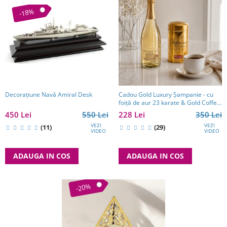
-18%
Decoraţiune Navă Amiral Desk
Cadou Gold Luxury Şampanie - cu
foiţă de aur 23 karate & Gold Coffee
- personalizabil
450 Lei
550 Lei
228 Lei
350 Lei
VEZI
VEZI
(11)
(29)
VIDEO
VIDEO
ADAUGA IN COS
ADAUGA IN COS
-20%