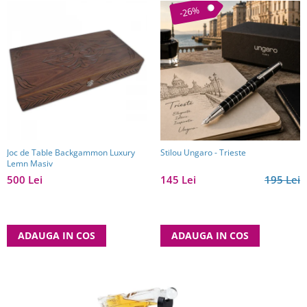
-26%
Joc de Table Backgammon Luxury
Stilou Ungaro - Trieste
Lemn Masiv
500 Lei
145 Lei
195 Lei
ADAUGA IN COS
ADAUGA IN COS