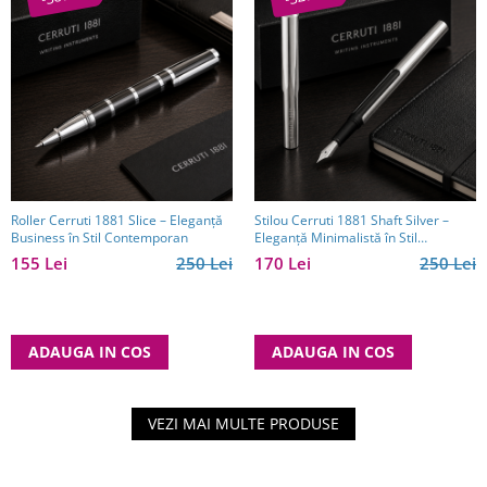
Roller Cerruti 1881 Slice – Eleganță
Stilou Cerruti 1881 Shaft Silver –
Business în Stil Contemporan
Eleganță Minimalistă în Stil
Executive
155 Lei
250 Lei
170 Lei
250 Lei
ADAUGA IN COS
ADAUGA IN COS
VEZI MAI MULTE PRODUSE