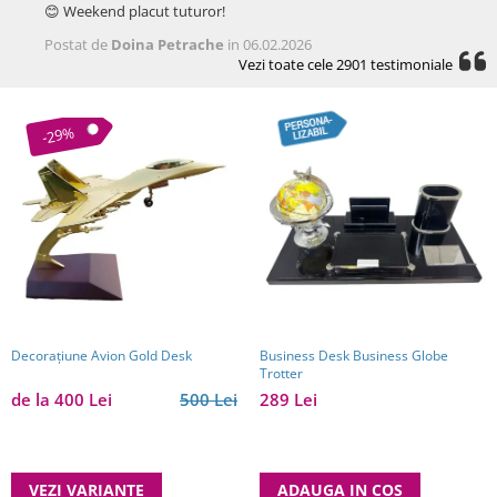
😊 Weekend placut tuturor!
Postat de
Doina Petrache
in 06.02.2026
Vezi toate cele 2901 testimoniale
-29%
Decorațiune Avion Gold Desk
Business Desk Business Globe
Trotter
de la 400 Lei
500 Lei
289 Lei
VEZI VARIANTE
ADAUGA IN COS