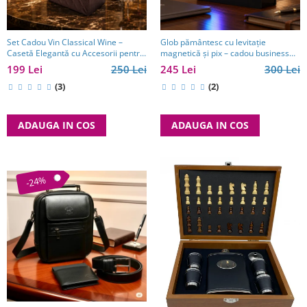
Set Cadou Vin Classical Wine –
Glob pământesc cu levitație
Casetă Elegantă cu Accesorii pentru
magnetică și pix – cadou business
Vin
pentru bărbați pasionați de
199 Lei
250 Lei
245 Lei
300 Lei
tehnologie și călătorii
(3)
(2)
ADAUGA IN COS
ADAUGA IN COS
-24%