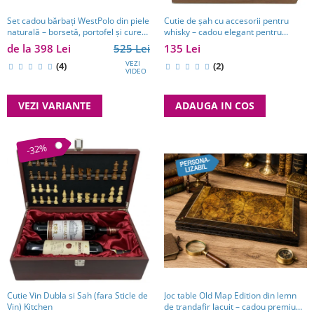
Set cadou bărbați WestPolo din piele
Cutie de șah cu accesorii pentru
naturală – borsetă, portofel și curea
whisky – cadou elegant pentru
premium
bărbați pasionați de strategie. TOP
de la 398 Lei
525 Lei
135 Lei
10 Cadouri Barbati
VEZI
(4)
(2)
VIDEO
VEZI VARIANTE
ADAUGA IN COS
-32%
Cutie Vin Dubla si Sah (fara Sticle de
Joc table Old Map Edition din lemn
Vin) Kitchen
de trandafir lacuit – cadou premium