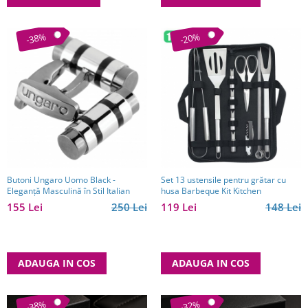
-38%
-20%
Butoni Ungaro Uomo Black -
Set 13 ustensile pentru grătar cu
Eleganță Masculină în Stil Italian
husa Barbeque Kit Kitchen
155 Lei
250 Lei
119 Lei
148 Lei
ADAUGA IN COS
ADAUGA IN COS
-38%
-32%