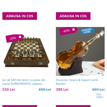
ADAUGA IN COS
ADAUGA IN COS
-40%
-20%
Joc de SAH din lemn cu piese din
Decantor Vioara & Suport Lemn
metal AURII/ARGINTII, calitate
Kitchen
premium
550 Lei
690 Lei
388 Lei
650 Lei
VEZI
VIDEO