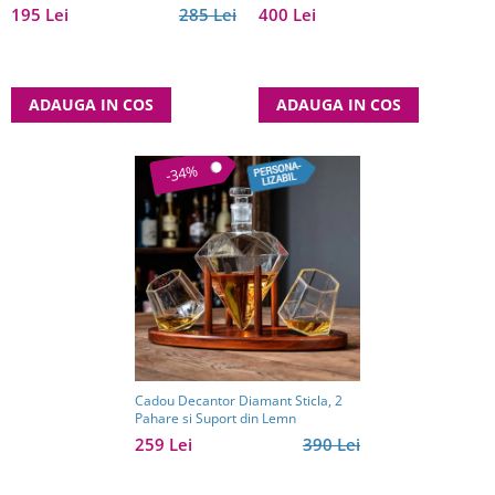
pentru bărbați pasionați de jocuri
195 Lei
285 Lei
400 Lei
clasice
ADAUGA IN COS
ADAUGA IN COS
-34%
Cadou Decantor Diamant Sticla, 2
Pahare si Suport din Lemn
259 Lei
390 Lei