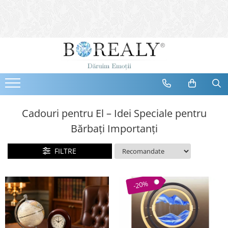
Bijuterii
Tipuri
Inele
Cercei
Bratari
Coliere
Cadouri pentru El – Idei Speciale pentru
Seturi
Bărbați Importanți
Brose
Tiare
FILTRE
Destinatari
Bijuterii Femei
-20%
Bijuterii Copii
Bijuterii Mirese
Selectii