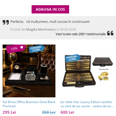
ADAUGA IN COS
Perfecte, vă mulțumesc, mult succes în continuare!
Postat de
Magda Marinescu
in 06.02.2026
Vezi toate cele 2901 testimoniale
-16%
Set Birou Office Business Desk Black
Joc table Star Luxury Edition Leather
Premium
cu cărți de joc aurite – cadou de lux
pentru bărbați
295 Lei
350 Lei
600 Lei